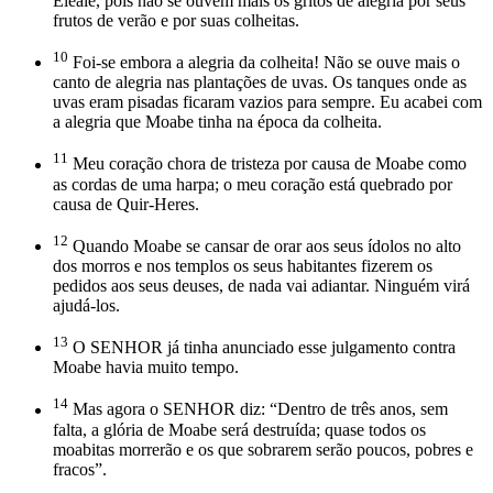
Eleale, pois não se ouvem mais os gritos de alegria por seus
frutos de verão e por suas colheitas.
10
Foi-se embora a alegria da colheita! Não se ouve mais o
canto de alegria nas plantações de uvas. Os tanques onde as
uvas eram pisadas ficaram vazios para sempre. Eu acabei com
a alegria que Moabe tinha na época da colheita.
11
Meu coração chora de tristeza por causa de Moabe como
as cordas de uma harpa; o meu coração está quebrado por
causa de Quir-Heres.
12
Quando Moabe se cansar de orar aos seus ídolos no alto
dos morros e nos templos os seus habitantes fizerem os
pedidos aos seus deuses, de nada vai adiantar. Ninguém virá
ajudá-los.
13
O SENHOR já tinha anunciado esse julgamento contra
Moabe havia muito tempo.
14
Mas agora o SENHOR diz: “Dentro de três anos, sem
falta, a glória de Moabe será destruída; quase todos os
moabitas morrerão e os que sobrarem serão poucos, pobres e
fracos”.