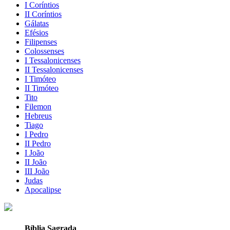
I Coríntios
II Coríntios
Gálatas
Efésios
Filipenses
Colossenses
I Tessalonicenses
II Tessalonicenses
I Timóteo
II Timóteo
Tito
Filemon
Hebreus
Tiago
I Pedro
II Pedro
I João
II João
III João
Judas
Apocalipse
Bíblia Sagrada