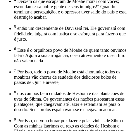
Deixem os que escaparam de Moabe morar com vocês;
escondam essa pobre gente de seus inimigos!” Quando
terminar a perseguição, e o opressor tiver saído do país e essa
destruição acabar,
5
então um descendente de Davi será rei. Ele governará com
fidelidade, julgará com justiça e se esforçará para fazer o que
é justo.
6
Esse é o orgulhoso povo de Moabe de quem tanto ouvimos
falar? Agora a sua arrogância, o seu atrevimento e o seu furor
não valem nada.
7
Por isso, todo o povo de Moabe está chorando; todos os
moabitas vão chorar de saudade dos deliciosos bolos de
passas de Quir-Haresete,
8
dos campos bem cuidados de Hesbom e das plantações de
uvas de Sibma. Os governantes das nações pisotearam essas
plantações, que chegavam até Jazer e estendiam-se para o
deserto. Seus brotos espalhavam-se e chegavam ao mar.
9
Por isso, eu vou chorar por Jazer e pelas vinhas de Sibma.
Com as minhas lágrimas eu rego as cidades de Hesbom e