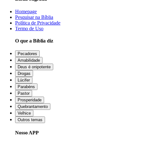
Homepage
Pesquisar na Bíblia
Política de Privacidade
Termo de Uso
O que a Bíblia diz
Pecadores
Amabilidade
Deus é onipotente
Drogas
Lúcifer
Parabéns
Pastor
Prosperidade
Quebrantamento
Velhice
Outros temas
Nosso APP