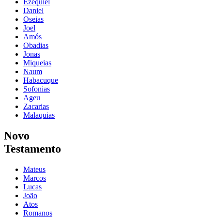
Ezequiel
Daniel
Oseias
Joel
Amós
Obadias
Jonas
Miqueias
Naum
Habacuque
Sofonias
Ageu
Zacarias
Malaquias
Novo
Testamento
Mateus
Marcos
Lucas
João
Atos
Romanos