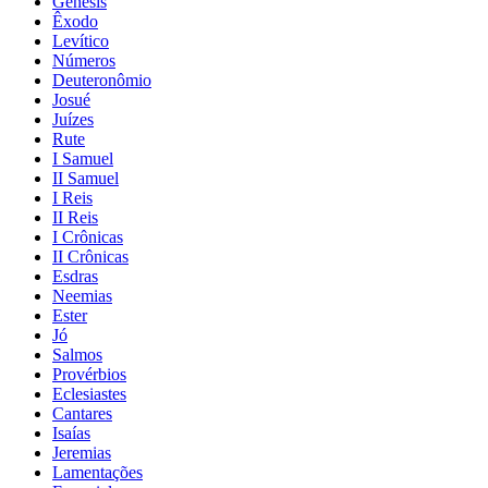
Gênesis
Êxodo
Levítico
Números
Deuteronômio
Josué
Juízes
Rute
I Samuel
II Samuel
I Reis
II Reis
I Crônicas
II Crônicas
Esdras
Neemias
Ester
Jó
Salmos
Provérbios
Eclesiastes
Cantares
Isaías
Jeremias
Lamentações