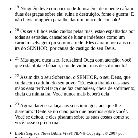
19
Ninguém teve compaixão de Jerusalém; de repente caíram
duas desgraças sobre ela: ruína e destruição, fome e guerra! E
não havia ninguém para lhe dar um pouco de consolo!
20
Os seus filhos estão caídos pelas ruas, estão espalhados por
todas as estradas, cansados de lutar e indefesos como um
carneiro selvagem preso numa rede. Eles caíram por causa da
ira do SENHOR, por causa do castigo do seu Deus.
21
Mas agora ouça isto, Jerusalém! Ouça com atenção, você
que está aflita e bêbada, não de vinho, mas de sofrimento!
22
Assim diz o seu Soberano, o SENHOR, o seu Deus, que
cuida com carinho do seu povo: “Eu estou tirando das suas
mãos essa terrível taça que faz cambalear, cheia de sofrimento,
cheia da minha ira. Você nunca mais beberá dela!
23
Agora darei essa taça aos seus inimigos, aos que lhe
disseram: ‘Deite-se no chão para que pisemos sobre você’.
Você se deitou, e eles pisaram sobre as suas costas como se
você fosse o pó da rua”.
Biblia Sagrada, Nova Bíblia Viva® NBV® Copyright © 2007 por