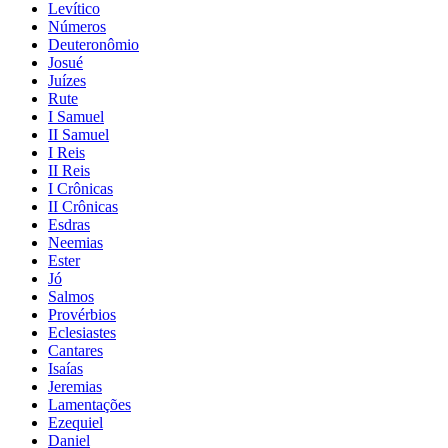
Levítico
Números
Deuteronômio
Josué
Juízes
Rute
I Samuel
II Samuel
I Reis
II Reis
I Crônicas
II Crônicas
Esdras
Neemias
Ester
Jó
Salmos
Provérbios
Eclesiastes
Cantares
Isaías
Jeremias
Lamentações
Ezequiel
Daniel