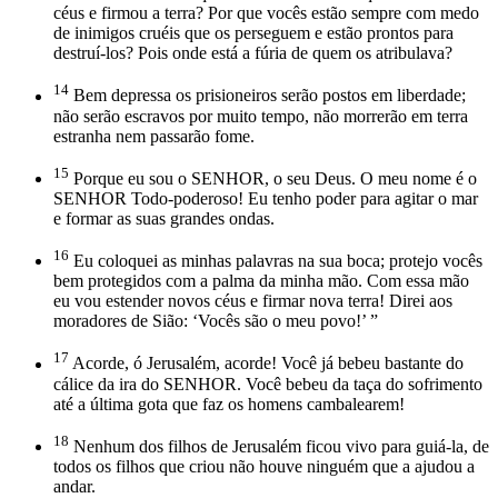
céus e firmou a terra? Por que vocês estão sempre com medo
de inimigos cruéis que os perseguem e estão prontos para
destruí-los? Pois onde está a fúria de quem os atribulava?
14
Bem depressa os prisioneiros serão postos em liberdade;
não serão escravos por muito tempo, não morrerão em terra
estranha nem passarão fome.
15
Porque eu sou o SENHOR, o seu Deus. O meu nome é o
SENHOR Todo-poderoso! Eu tenho poder para agitar o mar
e formar as suas grandes ondas.
16
Eu coloquei as minhas palavras na sua boca; protejo vocês
bem protegidos com a palma da minha mão. Com essa mão
eu vou estender novos céus e firmar nova terra! Direi aos
moradores de Sião: ‘Vocês são o meu povo!’ ”
17
Acorde, ó Jerusalém, acorde! Você já bebeu bastante do
cálice da ira do SENHOR. Você bebeu da taça do sofrimento
até a última gota que faz os homens cambalearem!
18
Nenhum dos filhos de Jerusalém ficou vivo para guiá-la, de
todos os filhos que criou não houve ninguém que a ajudou a
andar.