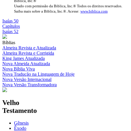
Biblica, Inc.®
Usado com permissão da Biblica, Inc.® Todos os direitos reservados.
Saiba mais sobre a Biblica, Inc.®. Acesse:
www.biblica.com
Isaías 50
Capítulos
Isaías 52
Bíblias
Almeira Revista e Atualizada
Almeira Revista e Corrigida
King James Atualizada
Nova Almeida Atualizada
Nova Bíblia Viva
Nova Tradução na Linguagem de Hoje
Nova Versão Internacional
Nova Versão Transformadora
Velho
Testamento
Gênesis
Êxodo