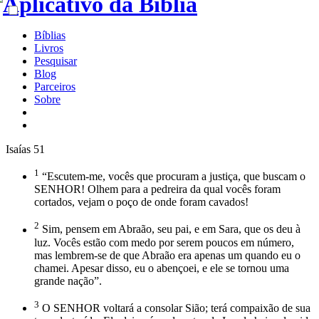
Bíblias
Livros
Pesquisar
Blog
Parceiros
Sobre
Isaías 51
1
“Escutem-me, vocês que procuram a justiça, que buscam o
SENHOR! Olhem para a pedreira da qual vocês foram
cortados, vejam o poço de onde foram cavados!
2
Sim, pensem em Abraão, seu pai, e em Sara, que os deu à
luz. Vocês estão com medo por serem poucos em número,
mas lembrem-se de que Abraão era apenas um quando eu o
chamei. Apesar disso, eu o abençoei, e ele se tornou uma
grande nação”.
3
O SENHOR voltará a consolar Sião; terá compaixão de sua