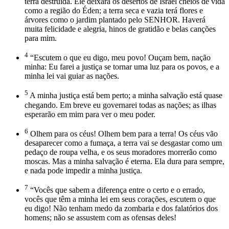
terra destruída. Ele deixará os desertos de Israel cheios de vida
como a região do Éden; a terra seca e vazia terá flores e
árvores como o jardim plantado pelo SENHOR. Haverá
muita felicidade e alegria, hinos de gratidão e belas canções
para mim.
4
“Escutem o que eu digo, meu povo! Ouçam bem, nação
minha: Eu farei a justiça se tornar uma luz para os povos, e a
minha lei vai guiar as nações.
5
A minha justiça está bem perto; a minha salvação está quase
chegando. Em breve eu governarei todas as nações; as ilhas
esperarão em mim para ver o meu poder.
6
Olhem para os céus! Olhem bem para a terra! Os céus vão
desaparecer como a fumaça, a terra vai se desgastar como um
pedaço de roupa velha, e os seus moradores morrerão como
moscas. Mas a minha salvação é eterna. Ela dura para sempre,
e nada pode impedir a minha justiça.
7
“Vocês que sabem a diferença entre o certo e o errado,
vocês que têm a minha lei em seus corações, escutem o que
eu digo! Não tenham medo da zombaria e dos falatórios dos
homens; não se assustem com as ofensas deles!