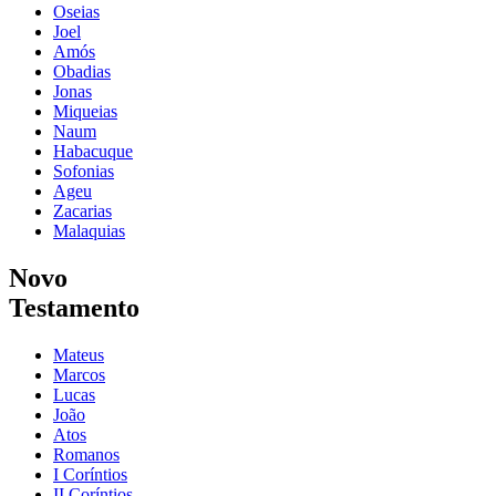
Oseias
Joel
Amós
Obadias
Jonas
Miqueias
Naum
Habacuque
Sofonias
Ageu
Zacarias
Malaquias
Novo
Testamento
Mateus
Marcos
Lucas
João
Atos
Romanos
I Coríntios
II Coríntios