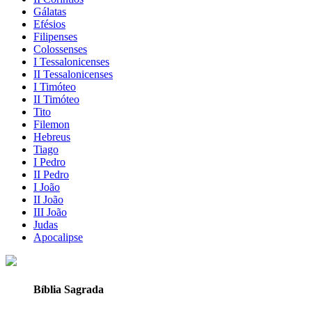
Gálatas
Efésios
Filipenses
Colossenses
I Tessalonicenses
II Tessalonicenses
I Timóteo
II Timóteo
Tito
Filemon
Hebreus
Tiago
I Pedro
II Pedro
I João
II João
III João
Judas
Apocalipse
Bíblia Sagrada