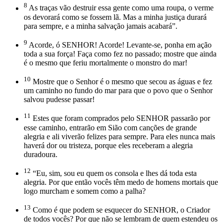
8
As traças vão destruir essa gente como uma roupa, o verme
os devorará como se fossem lã. Mas a minha justiça durará
para sempre, e a minha salvação jamais acabará”.
9
Acorde, ó SENHOR! Acorde! Levante-se, ponha em ação
toda a sua força! Faça como fez no passado; mostre que ainda
é o mesmo que feriu mortalmente o monstro do mar!
10
Mostre que o Senhor é o mesmo que secou as águas e fez
um caminho no fundo do mar para que o povo que o Senhor
salvou pudesse passar!
11
Estes que foram comprados pelo SENHOR passarão por
esse caminho, entrarão em Sião com canções de grande
alegria e ali viverão felizes para sempre. Para eles nunca mais
haverá dor ou tristeza, porque eles receberam a alegria
duradoura.
12
“Eu, sim, sou eu quem os consola e lhes dá toda esta
alegria. Por que então vocês têm medo de homens mortais que
logo murcham e somem como a palha?
13
Como é que podem se esquecer do SENHOR, o Criador
de todos vocês? Por que não se lembram de quem estendeu os