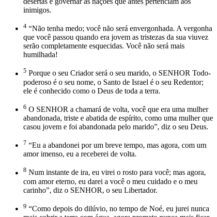
desertas e governar as nações que antes pertenciam aos
inimigos.
4
“Não tenha medo; você não será envergonhada. A vergonha
que você passou quando era jovem as tristezas da sua viuvez
serão completamente esquecidas. Você não será mais
humilhada!
5
Porque o seu Criador será o seu marido, o SENHOR Todo-
poderoso é o seu nome, o Santo de Israel é o seu Redentor;
ele é conhecido como o Deus de toda a terra.
6
O SENHOR a chamará de volta, você que era uma mulher
abandonada, triste e abatida de espírito, como uma mulher que
casou jovem e foi abandonada pelo marido”, diz o seu Deus.
7
“Eu a abandonei por um breve tempo, mas agora, com um
amor imenso, eu a receberei de volta.
8
Num instante de ira, eu virei o rosto para você; mas agora,
com amor eterno, eu darei a você o meu cuidado e o meu
carinho”, diz o SENHOR, o seu Libertador.
9
“Como depois do dilúvio, no tempo de Noé, eu jurei nunca