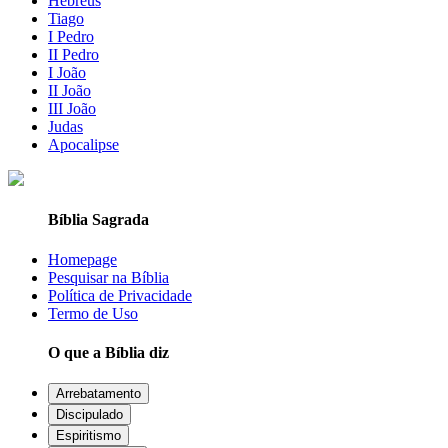
Hebreus
Tiago
I Pedro
II Pedro
I João
II João
III João
Judas
Apocalipse
Bíblia Sagrada
Homepage
Pesquisar na Bíblia
Política de Privacidade
Termo de Uso
O que a Bíblia diz
Arrebatamento
Discipulado
Espiritismo