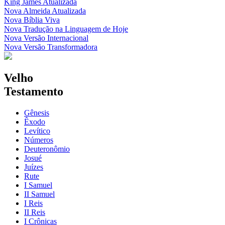
King James Atualizada
Nova Almeida Atualizada
Nova Bíblia Viva
Nova Tradução na Linguagem de Hoje
Nova Versão Internacional
Nova Versão Transformadora
Velho
Testamento
Gênesis
Êxodo
Levítico
Números
Deuteronômio
Josué
Juízes
Rute
I Samuel
II Samuel
I Reis
II Reis
I Crônicas