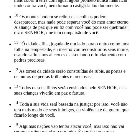
mais cobrir a terra com água, agora prometo nunca mais ficar
irado contra você, nem tornar a castigá-la tão duramente.
10
Os montes podem se retirar e as colinas podem
desaparecer, mas nada pode separar você do meu amor eterno.
A aliança de paz que eu fiz com você não pode ser quebrada”,
diz o SENHOR, que tem compaixão de você.
11
“Ó cidade aflita, jogada de um lado para o outro como uma
folha na tempestade, eu mesmo vou reconstruir os seus muros,
usando safiras nos alicerces e assentando o fundamento com
pedras preciosas.
12
As torres da cidade serão construídas de rubis, as portas e
os muros de pedras brilhantes e preciosas.
13
Todos os seus filhos serão ensinados pelo SENHOR, e as
suas crianças viverão em paz e fartura.
14
Toda a sua vida será baseada na justiça; por isso, você não
terá mais medo de seus inimigos, da violência e da guerra que
ficarão longe de você.
15
Algumas nações vão tentar atacar você, mas isso não vai
ser um castigo mandado por mim. É por isso que esses