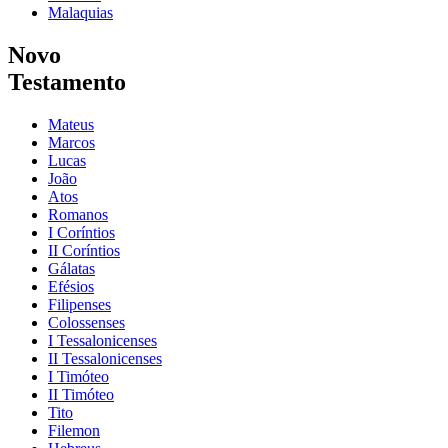
Malaquias
Novo
Testamento
Mateus
Marcos
Lucas
João
Atos
Romanos
I Coríntios
II Coríntios
Gálatas
Efésios
Filipenses
Colossenses
I Tessalonicenses
II Tessalonicenses
I Timóteo
II Timóteo
Tito
Filemon