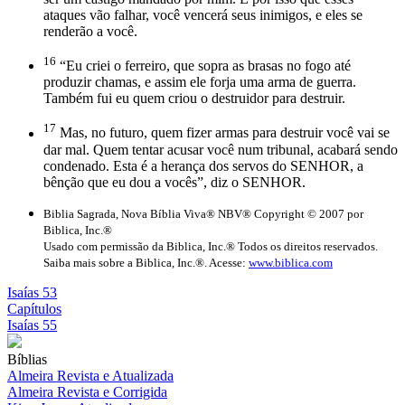
ataques vão falhar, você vencerá seus inimigos, e eles se
renderão a você.
16
“Eu criei o ferreiro, que sopra as brasas no fogo até
produzir chamas, e assim ele forja uma arma de guerra.
Também fui eu quem criou o destruidor para destruir.
17
Mas, no futuro, quem fizer armas para destruir você vai se
dar mal. Quem tentar acusar você num tribunal, acabará sendo
condenado. Esta é a herança dos servos do SENHOR, a
bênção que eu dou a vocês”, diz o SENHOR.
Biblia Sagrada, Nova Bíblia Viva® NBV® Copyright © 2007 por
Biblica, Inc.®
Usado com permissão da Biblica, Inc.® Todos os direitos reservados.
Saiba mais sobre a Biblica, Inc.®. Acesse:
www.biblica.com
Isaías 53
Capítulos
Isaías 55
Bíblias
Almeira Revista e Atualizada
Almeira Revista e Corrigida