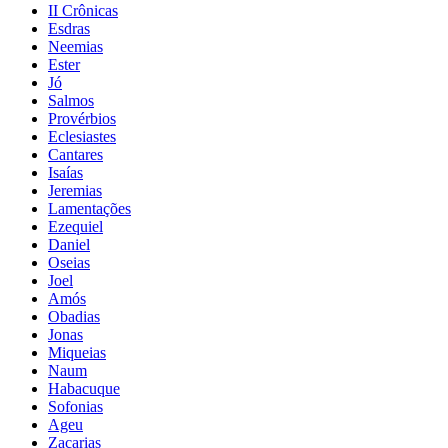
II Crônicas
Esdras
Neemias
Ester
Jó
Salmos
Provérbios
Eclesiastes
Cantares
Isaías
Jeremias
Lamentações
Ezequiel
Daniel
Oseias
Joel
Amós
Obadias
Jonas
Miqueias
Naum
Habacuque
Sofonias
Ageu
Zacarias