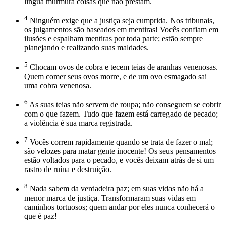
língua murmura coisas que não prestam.
4
Ninguém exige que a justiça seja cumprida. Nos tribunais,
os julgamentos são baseados em mentiras! Vocês confiam em
ilusões e espalham mentiras por toda parte; estão sempre
planejando e realizando suas maldades.
5
Chocam ovos de cobra e tecem teias de aranhas venenosas.
Quem comer seus ovos morre, e de um ovo esmagado sai
uma cobra venenosa.
6
As suas teias não servem de roupa; não conseguem se cobrir
com o que fazem. Tudo que fazem está carregado de pecado;
a violência é sua marca registrada.
7
Vocês correm rapidamente quando se trata de fazer o mal;
são velozes para matar gente inocente! Os seus pensamentos
estão voltados para o pecado, e vocês deixam atrás de si um
rastro de ruína e destruição.
8
Nada sabem da verdadeira paz; em suas vidas não há a
menor marca de justiça. Transformaram suas vidas em
caminhos tortuosos; quem andar por eles nunca conhecerá o
que é paz!