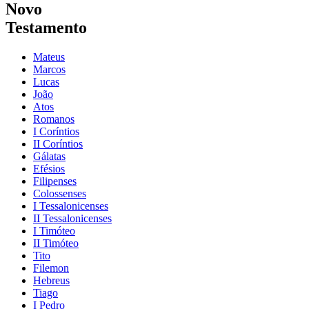
Novo
Testamento
Mateus
Marcos
Lucas
João
Atos
Romanos
I Coríntios
II Coríntios
Gálatas
Efésios
Filipenses
Colossenses
I Tessalonicenses
II Tessalonicenses
I Timóteo
II Timóteo
Tito
Filemon
Hebreus
Tiago
I Pedro