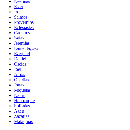
Neemias
Ester
Jó
Salmos
Provérbios
Eclesiastes
Cantares
Isaías
Jeremias
Lamentações
Ezequiel
Daniel
Oseias
Joel
Amós
Obadias
Jonas
Miqueias
Naum
Habacuque
Sofonias
Ageu
Zacarias
Malaquias