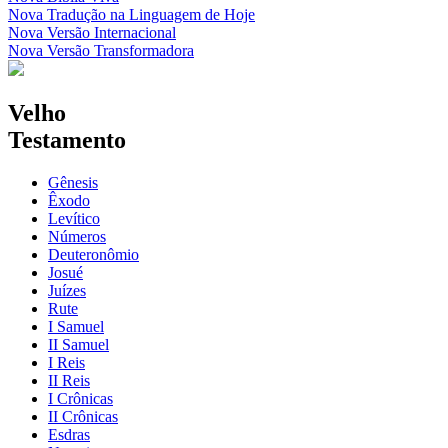
Nova Tradução na Linguagem de Hoje
Nova Versão Internacional
Nova Versão Transformadora
Velho
Testamento
Gênesis
Êxodo
Levítico
Números
Deuteronômio
Josué
Juízes
Rute
I Samuel
II Samuel
I Reis
II Reis
I Crônicas
II Crônicas
Esdras