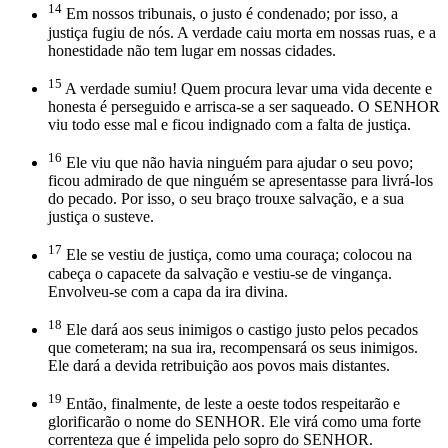
14
Em nossos tribunais, o justo é condenado; por isso, a
justiça fugiu de nós. A verdade caiu morta em nossas ruas, e a
honestidade não tem lugar em nossas cidades.
15
A verdade sumiu! Quem procura levar uma vida decente e
honesta é perseguido e arrisca-se a ser saqueado. O SENHOR
viu todo esse mal e ficou indignado com a falta de justiça.
16
Ele viu que não havia ninguém para ajudar o seu povo;
ficou admirado de que ninguém se apresentasse para livrá-los
do pecado. Por isso, o seu braço trouxe salvação, e a sua
justiça o susteve.
17
Ele se vestiu de justiça, como uma couraça; colocou na
cabeça o capacete da salvação e vestiu-se de vingança.
Envolveu-se com a capa da ira divina.
18
Ele dará aos seus inimigos o castigo justo pelos pecados
que cometeram; na sua ira, recompensará os seus inimigos.
Ele dará a devida retribuição aos povos mais distantes.
19
Então, finalmente, de leste a oeste todos respeitarão e
glorificarão o nome do SENHOR. Ele virá como uma forte
correnteza que é impelida pelo sopro do SENHOR.