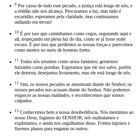
9
Por causa de todo esse pecado, a justiça está longe de nós, e
a retidão não nos alcança. Procuramos a luz, mas tudo é
escuridão; esperamos pela claridade, mas continuamos
andando em trevas!
10
É por isso que caminhamos como cegos, segurando aqui e
ali, tropeçando em plena luz do dia, como se já fosse noite
escura. É por isso que perdemos as nossas forças e parecemos
como mortos no meio de homens fortes.
11
Todos nós urramos como ursos famintos; gememos
baixinho como pombas. Esperamos que ele nos salve, porém
ele demora; desejamos livramento, mas ele está longe de nós.
12
Sim, os nossos pecados se amontoam diante do Senhor; os
nossos pecados nos acusam diante do Senhor. Não podemos
esquecer as nossas maldades, e reconhecemos que somos
culpados.
13
Conhecemos bem a nossa desobediência. Nós mentimos ao
nosso Deus, fugimos do SENHOR; nós maltratamos e
exploramos, e ainda nos orgulhamos disso. Fomos injustos e
fizemos planos para enganar os outros.