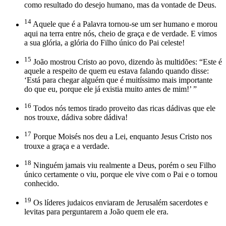
como resultado do desejo humano, mas da vontade de Deus.
14
Aquele que é a Palavra tornou-se um ser humano e morou
aqui na terra entre nós, cheio de graça e de verdade. E vimos
a sua glória, a glória do Filho único do Pai celeste!
15
João mostrou Cristo ao povo, dizendo às multidões: “Este é
aquele a respeito de quem eu estava falando quando disse:
‘Está para chegar alguém que é muitíssimo mais importante
do que eu, porque ele já existia muito antes de mim!’ ”
16
Todos nós temos tirado proveito das ricas dádivas que ele
nos trouxe, dádiva sobre dádiva!
17
Porque Moisés nos deu a Lei, enquanto Jesus Cristo nos
trouxe a graça e a verdade.
18
Ninguém jamais viu realmente a Deus, porém o seu Filho
único certamente o viu, porque ele vive com o Pai e o tornou
conhecido.
19
Os líderes judaicos enviaram de Jerusalém sacerdotes e
levitas para perguntarem a João quem ele era.