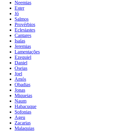
Neemias
Ester
Jó
Salmos
Provérbios
Eclesiastes
Cantares
Isaías
Jeremias
Lamentações
Ezequiel
Daniel
Oseias
Joel
Amós
Obadias
Jonas
Miqueias
Naum
Habacuque
Sofonias
Ageu
Zacarias
Malaquias