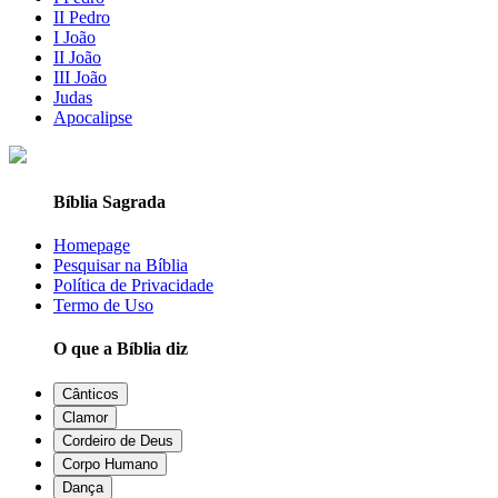
II Pedro
I João
II João
III João
Judas
Apocalipse
Bíblia Sagrada
Homepage
Pesquisar na Bíblia
Política de Privacidade
Termo de Uso
O que a Bíblia diz
Cânticos
Clamor
Cordeiro de Deus
Corpo Humano
Dança