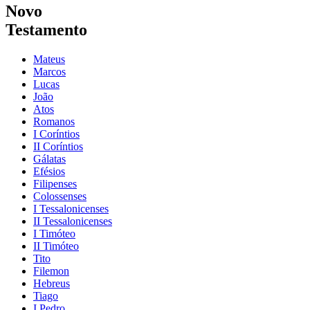
Novo
Testamento
Mateus
Marcos
Lucas
João
Atos
Romanos
I Coríntios
II Coríntios
Gálatas
Efésios
Filipenses
Colossenses
I Tessalonicenses
II Tessalonicenses
I Timóteo
II Timóteo
Tito
Filemon
Hebreus
Tiago
I Pedro