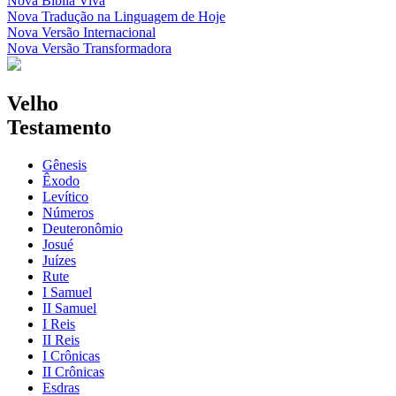
Nova Bíblia Viva
Nova Tradução na Linguagem de Hoje
Nova Versão Internacional
Nova Versão Transformadora
Velho
Testamento
Gênesis
Êxodo
Levítico
Números
Deuteronômio
Josué
Juízes
Rute
I Samuel
II Samuel
I Reis
II Reis
I Crônicas
II Crônicas
Esdras