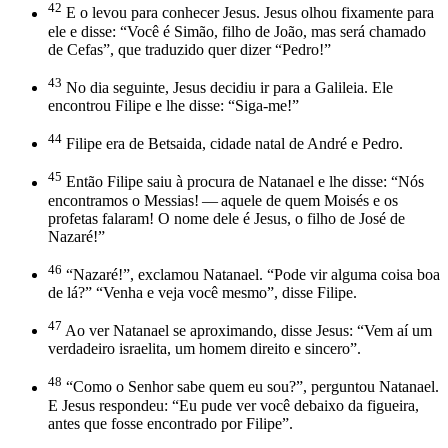
42
E o levou para conhecer Jesus. Jesus olhou fixamente para
ele e disse: “Você é Simão, filho de João, mas será chamado
de Cefas”, que traduzido quer dizer “Pedro!”
43
No dia seguinte, Jesus decidiu ir para a Galileia. Ele
encontrou Filipe e lhe disse: “Siga-me!”
44
Filipe era de Betsaida, cidade natal de André e Pedro.
45
Então Filipe saiu à procura de Natanael e lhe disse: “Nós
encontramos o Messias! — aquele de quem Moisés e os
profetas falaram! O nome dele é Jesus, o filho de José de
Nazaré!”
46
“Nazaré!”, exclamou Natanael. “Pode vir alguma coisa boa
de lá?” “Venha e veja você mesmo”, disse Filipe.
47
Ao ver Natanael se aproximando, disse Jesus: “Vem aí um
verdadeiro israelita, um homem direito e sincero”.
48
“Como o Senhor sabe quem eu sou?”, perguntou Natanael.
E Jesus respondeu: “Eu pude ver você debaixo da figueira,
antes que fosse encontrado por Filipe”.