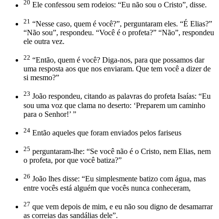
20
Ele confessou sem rodeios: “Eu não sou o Cristo”, disse.
21
“Nesse caso, quem é você?”, perguntaram eles. “É Elias?”
“Não sou”, respondeu. “Você é o profeta?” “Não”, respondeu
ele outra vez.
22
“Então, quem é você? Diga-nos, para que possamos dar
uma resposta aos que nos enviaram. Que tem você a dizer de
si mesmo?”
23
João respondeu, citando as palavras do profeta Isaías: “Eu
sou uma voz que clama no deserto: ‘Preparem um caminho
para o Senhor!’ ”
24
Então aqueles que foram enviados pelos fariseus
25
perguntaram-lhe: “Se você não é o Cristo, nem Elias, nem
o profeta, por que você batiza?”
26
João lhes disse: “Eu simplesmente batizo com água, mas
entre vocês está alguém que vocês nunca conheceram,
27
que vem depois de mim, e eu não sou digno de desamarrar
as correias das sandálias dele”.