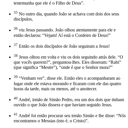
testemunha que ele é o Filho de Deus”.
35
No outro dia, quando João se achava com dois dos seus
discípulos,
36
viu Jesus passando. João olhou atentamente para ele e
então declarou: “Vejam! Aí está o Cordeiro de Deus!”
37
Então os dois discípulos de João seguiram a Jesus!
38
Jesus olhou em volta e viu os dois seguindo atrás dele. “O
que vocês querem?”, perguntou-lhes. Eles disseram: “Rabi”
(que significa “Mestre”), “onde é que o Senhor mora?”
39
“Venham ver”, disse ele. Então eles o acompanharam ao
lugar onde ele estava morando e ficaram com ele das quatro
horas da tarde, mais ou menos, até o anoitecer.
40
André, irmão de Simão Pedro, era um dos dois que tinham
ouvido o que João dissera e que haviam seguido Jesus.
41
André foi então procurar seu irmão Simão e lhe disse: “Nós
encontramos o Messias (isto é, o Cristo)”.