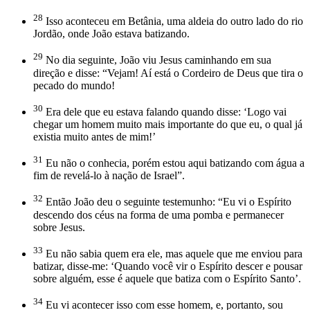
28
Isso aconteceu em Betânia, uma aldeia do outro lado do rio
Jordão, onde João estava batizando.
29
No dia seguinte, João viu Jesus caminhando em sua
direção e disse: “Vejam! Aí está o Cordeiro de Deus que tira o
pecado do mundo!
30
Era dele que eu estava falando quando disse: ‘Logo vai
chegar um homem muito mais importante do que eu, o qual já
existia muito antes de mim!’
31
Eu não o conhecia, porém estou aqui batizando com água a
fim de revelá-lo à nação de Israel”.
32
Então João deu o seguinte testemunho: “Eu vi o Espírito
descendo dos céus na forma de uma pomba e permanecer
sobre Jesus.
33
Eu não sabia quem era ele, mas aquele que me enviou para
batizar, disse-me: ‘Quando você vir o Espírito descer e pousar
sobre alguém, esse é aquele que batiza com o Espírito Santo’.
34
Eu vi acontecer isso com esse homem, e, portanto, sou