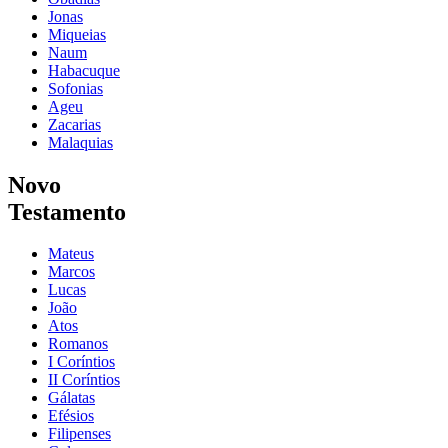
Jonas
Miqueias
Naum
Habacuque
Sofonias
Ageu
Zacarias
Malaquias
Novo
Testamento
Mateus
Marcos
Lucas
João
Atos
Romanos
I Coríntios
II Coríntios
Gálatas
Efésios
Filipenses