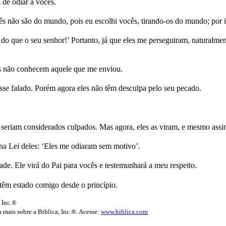
de odiar a vocês.
s não são do mundo, pois eu escolhi vocês, tirando-os do mundo; por 
 que o seu senhor!’ Portanto, já que eles me perseguiram, naturalment
s não conhecem aquele que me enviou.
esse falado. Porém agora eles não têm desculpa pelo seu pecado.
o seriam considerados culpados. Mas agora, eles as viram, e mesmo ass
 na Lei deles: ‘Eles me odiaram sem motivo’.
de. Ele virá do Pai para vocês e testemunhará a meu respeito.
êm estado comigo desde o princípio.
 Inc.®
 mais sobre a Biblica, Inc.®. Acesse:
www.biblica.com