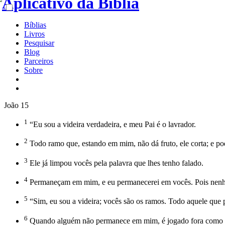
Bíblias
Livros
Pesquisar
Blog
Parceiros
Sobre
João 15
1
“Eu sou a videira verdadeira, e meu Pai é o lavrador.
2
Todo ramo que, estando em mim, não dá fruto, ele corta; e po
3
Ele já limpou vocês pela palavra que lhes tenho falado.
4
Permaneçam em mim, e eu permanecerei em vocês. Pois nenhu
5
“Sim, eu sou a videira; vocês são os ramos. Todo aquele que
6
Quando alguém não permanece em mim, é jogado fora como um 