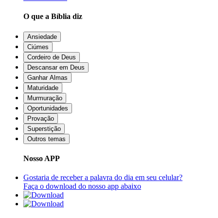
O que a Bíblia diz
Ansiedade
Ciúmes
Cordeiro de Deus
Descansar em Deus
Ganhar Almas
Maturidade
Murmuração
Oportunidades
Provação
Superstição
Outros temas
Nosso APP
Gostaria de receber a palavra do dia em seu celular?
Faça o download do nosso app abaixo