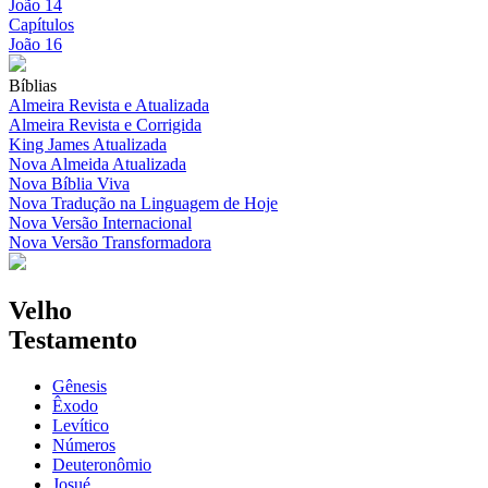
João 14
Capítulos
João 16
Bíblias
Almeira Revista e Atualizada
Almeira Revista e Corrigida
King James Atualizada
Nova Almeida Atualizada
Nova Bíblia Viva
Nova Tradução na Linguagem de Hoje
Nova Versão Internacional
Nova Versão Transformadora
Velho
Testamento
Gênesis
Êxodo
Levítico
Números
Deuteronômio
Josué