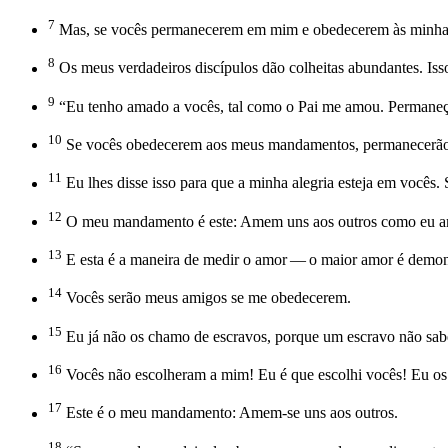
7
Mas, se vocês permanecerem em mim e obedecerem às minhas o
8
Os meus verdadeiros discípulos dão colheitas abundantes. Isso
9
“Eu tenho amado a vocês, tal como o Pai me amou. Permane
10
Se vocês obedecerem aos meus mandamentos, permanecerão
11
Eu lhes disse isso para que a minha alegria esteja em vocês.
12
O meu mandamento é este: Amem uns aos outros como eu a
13
E esta é a maneira de medir o amor — o maior amor é demon
14
Vocês serão meus amigos se me obedecerem.
15
Eu já não os chamo de escravos, porque um escravo não sabe 
16
Vocês não escolheram a mim! Eu é que escolhi vocês! Eu os 
17
Este é o meu mandamento: Amem-se uns aos outros.
18