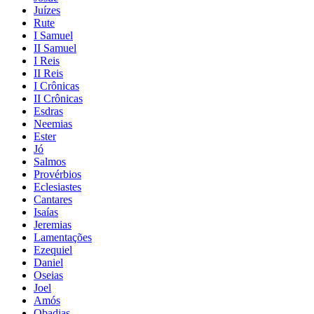
Juízes
Rute
I Samuel
II Samuel
I Reis
II Reis
I Crônicas
II Crônicas
Esdras
Neemias
Ester
Jó
Salmos
Provérbios
Eclesiastes
Cantares
Isaías
Jeremias
Lamentações
Ezequiel
Daniel
Oseias
Joel
Amós
Obadias