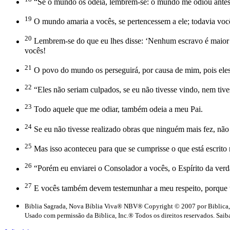
“Se o mundo os odeia, lembrem-se: o mundo me odiou antes 
19
O mundo amaria a vocês, se pertencessem a ele; todavia você
20
Lembrem-se do que eu lhes disse: ‘Nenhum escravo é maior do
vocês!
21
O povo do mundo os perseguirá, por causa de mim, pois ele
22
“Eles não seriam culpados, se eu não tivesse vindo, nem tiv
23
Todo aquele que me odiar, também odeia a meu Pai.
24
Se eu não tivesse realizado obras que ninguém mais fez, nã
25
Mas isso aconteceu para que se cumprisse o que está escrito
26
“Porém eu enviarei o Consolador a vocês, o Espírito da verda
27
E vocês também devem testemunhar a meu respeito, porque t
Biblia Sagrada, Nova Bíblia Viva® NBV® Copyright © 2007 por Biblica,
Usado com permissão da Biblica, Inc.® Todos os direitos reservados. Saiba