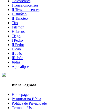
Colossenses
I Tessalonicenses
II Tessalonicenses
I Timóteo
II Timóteo
Tito
Filemon
Hebreus
Tiago
I Pedro
II Pedro
I João
II João
III João
Judas
Apocalipse
Bíblia Sagrada
Homepage
Pesquisar na Bíblia
Política de Privacidade
Termo de Uso