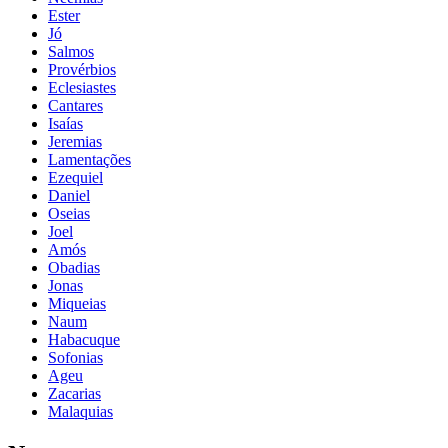
Ester
Jó
Salmos
Provérbios
Eclesiastes
Cantares
Isaías
Jeremias
Lamentações
Ezequiel
Daniel
Oseias
Joel
Amós
Obadias
Jonas
Miqueias
Naum
Habacuque
Sofonias
Ageu
Zacarias
Malaquias