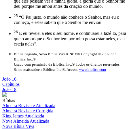
que eles possam ver a minha glória, a glória que o Senhor me
deu porque me amou antes da criação do mundo.
25
“Ó Pai justo, o mundo não conhece o Senhor, mas eu o
conheço, e estes sabem que o Senhor me enviou.
26
E eu revelei a eles o seu nome, e continuarei a fazê-lo, para
que o amor que o Senhor tem por mim possa estar neles, e eu
esteja neles”.
Biblia Sagrada, Nova Bíblia Viva® NBV® Copyright © 2007 por
Biblica, Inc.®
Usado com permissão da Biblica, Inc.® Todos os direitos reservados.
Saiba mais sobre a Biblica, Inc.®. Acesse:
www.biblica.com
João 16
Capítulos
João 18
Bíblias
Almeira Revista e Atualizada
Almeira Revista e Corrigida
King James Atualizada
Nova Almeida Atualizada
Nova Bíblia Viva