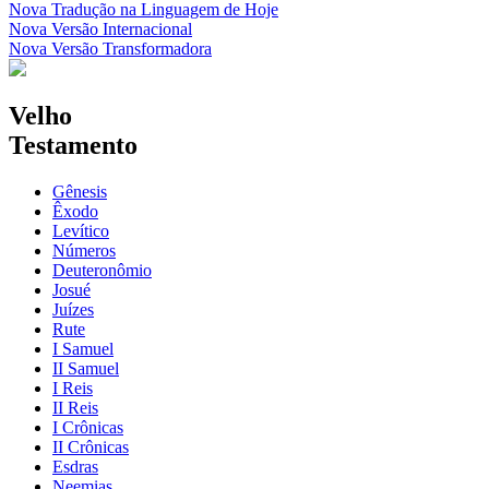
Nova Tradução na Linguagem de Hoje
Nova Versão Internacional
Nova Versão Transformadora
Velho
Testamento
Gênesis
Êxodo
Levítico
Números
Deuteronômio
Josué
Juízes
Rute
I Samuel
II Samuel
I Reis
II Reis
I Crônicas
II Crônicas
Esdras
Neemias