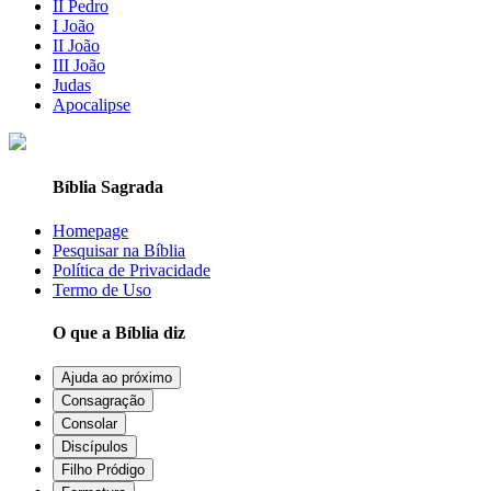
II Pedro
I João
II João
III João
Judas
Apocalipse
Bíblia Sagrada
Homepage
Pesquisar na Bíblia
Política de Privacidade
Termo de Uso
O que a Bíblia diz
Ajuda ao próximo
Consagração
Consolar
Discípulos
Filho Pródigo