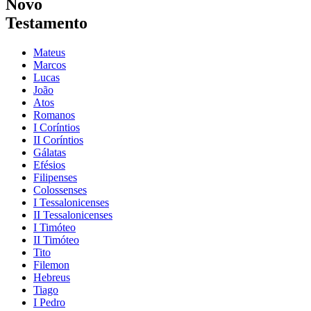
Novo
Testamento
Mateus
Marcos
Lucas
João
Atos
Romanos
I Coríntios
II Coríntios
Gálatas
Efésios
Filipenses
Colossenses
I Tessalonicenses
II Tessalonicenses
I Timóteo
II Timóteo
Tito
Filemon
Hebreus
Tiago
I Pedro