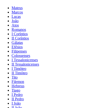
Mateus
Marcos
Lucas
João
Atos
Romanos
I Coríntios
II Coríntios
Gálatas
Efésios
Filipenses
Colossenses
I Tessalonicenses
II Tessalonicenses
I Timóteo
II Timóteo
Tito
Filemon
Hebreus
Tiago
I Pedro
II Pedro
I João
II João