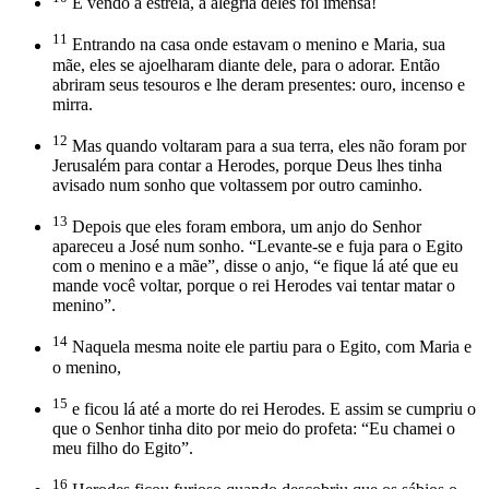
E vendo a estrela, a alegria deles foi imensa!
11
Entrando na casa onde estavam o menino e Maria, sua
mãe, eles se ajoelharam diante dele, para o adorar. Então
abriram seus tesouros e lhe deram presentes: ouro, incenso e
mirra.
12
Mas quando voltaram para a sua terra, eles não foram por
Jerusalém para contar a Herodes, porque Deus lhes tinha
avisado num sonho que voltassem por outro caminho.
13
Depois que eles foram embora, um anjo do Senhor
apareceu a José num sonho. “Levante-se e fuja para o Egito
com o menino e a mãe”, disse o anjo, “e fique lá até que eu
mande você voltar, porque o rei Herodes vai tentar matar o
menino”.
14
Naquela mesma noite ele partiu para o Egito, com Maria e
o menino,
15
e ficou lá até a morte do rei Herodes. E assim se cumpriu o
que o Senhor tinha dito por meio do profeta: “Eu chamei o
meu filho do Egito”.
16