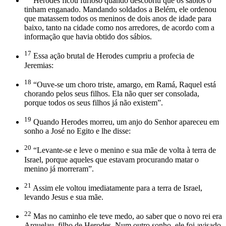
Herodes ficou furioso quando descobriu que os sábios o
tinham enganado. Mandando soldados a Belém, ele ordenou
que matassem todos os meninos de dois anos de idade para
baixo, tanto na cidade como nos arredores, de acordo com a
informação que havia obtido dos sábios.
17
Essa ação brutal de Herodes cumpriu a profecia de
Jeremias:
18
“Ouve-se um choro triste, amargo, em Ramá, Raquel está
chorando pelos seus filhos. Ela não quer ser consolada,
porque todos os seus filhos já não existem”.
19
Quando Herodes morreu, um anjo do Senhor apareceu em
sonho a José no Egito e lhe disse:
20
“Levante-se e leve o menino e sua mãe de volta à terra de
Israel, porque aqueles que estavam procurando matar o
menino já morreram”.
21
Assim ele voltou imediatamente para a terra de Israel,
levando Jesus e sua mãe.
22
Mas no caminho ele teve medo, ao saber que o novo rei era
Arquelau, filho de Herodes. Num outro sonho, ele foi avisado