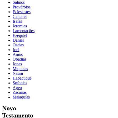
Salmos
Provérbios
Eclesiastes
Cantares
Isaías
Jeremias
Lamentações
Ezequiel
Daniel
Oseias
Joel
Amós
Obadias
Jonas
Miqueias
Naum
Habacuque
Sofonias
Ageu
Zacarias
Malaquias
Novo
Testamento