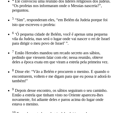
Ele convocou uma reunião dos líderes religiosos dos judeus.
“Os profetas nos informaram onde o Messias nasceria?”,
perguntou.
5
“Sim”, responderam eles, “em Belém da Judeia porque foi
isto que escreveu o profeta:
6
‘Ó pequena cidade de Belém, você é apenas uma pequena
vila da Judeia, mas será o lugar onde vai nascer o rei de Israel
para dirigir o meu povo de Israel’ ”.
7
Então Herodes mandou um recado secreto aos sábios,
pedindo que viessem falar com ele; nessa reunião, obteve
deles a época exata em que viram a estrela pela primeira vez.
8
Disse ele: “Vão a Belém e procurem o menino. E quando o
encontrarem, voltem e me digam para que eu possa ir adorá-lo
também!”
9
Depois desse encontro, os sábios seguiram o seu caminho.
Então a estrela que tinham visto no Oriente apareceu-lhes
novamente, foi adiante deles e parou acima do lugar onde
estava o menino.
10