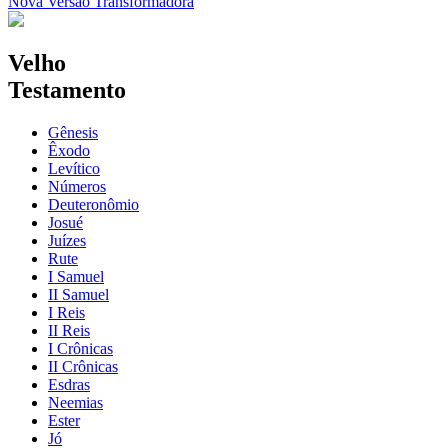
Nova Versão Transformadora
Velho
Testamento
Gênesis
Êxodo
Levítico
Números
Deuteronômio
Josué
Juízes
Rute
I Samuel
II Samuel
I Reis
II Reis
I Crônicas
II Crônicas
Esdras
Neemias
Ester
Jó