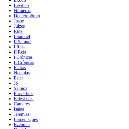
Êxodo
Levítico
Números
Deuteronômio
Josué
Juízes
Rute
I Samuel
II Samuel
I Reis
II Reis
I Crônicas
II Crônicas
Esdras
Neemias
Ester
Jó
Salmos
Provérbios
Eclesiastes
Cantares
Isaías
Jeremias
Lamentações
Ezequiel