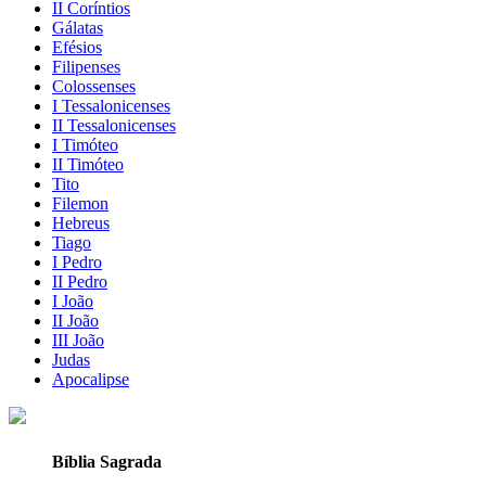
II Coríntios
Gálatas
Efésios
Filipenses
Colossenses
I Tessalonicenses
II Tessalonicenses
I Timóteo
II Timóteo
Tito
Filemon
Hebreus
Tiago
I Pedro
II Pedro
I João
II João
III João
Judas
Apocalipse
Bíblia Sagrada