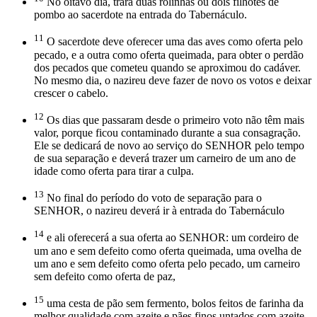
No oitavo dia, trará duas rolinhas ou dois filhotes de
pombo ao sacerdote na entrada do Tabernáculo.
11
O sacerdote deve oferecer uma das aves como oferta pelo
pecado, e a outra como oferta queimada, para obter o perdão
dos pecados que cometeu quando se aproximou do cadáver.
No mesmo dia, o nazireu deve fazer de novo os votos e deixar
crescer o cabelo.
12
Os dias que passaram desde o primeiro voto não têm mais
valor, porque ficou contaminado durante a sua consagração.
Ele se dedicará de novo ao serviço do SENHOR pelo tempo
de sua separação e deverá trazer um carneiro de um ano de
idade como oferta para tirar a culpa.
13
No final do período do voto de separação para o
SENHOR, o nazireu deverá ir à entrada do Tabernáculo
14
e ali oferecerá a sua oferta ao SENHOR: um cordeiro de
um ano e sem defeito como oferta queimada, uma ovelha de
um ano e sem defeito como oferta pelo pecado, um carneiro
sem defeito como oferta de paz,
15
uma cesta de pão sem fermento, bolos feitos de farinha da
melhor qualidade com azeite e pães finos untados com azeite,