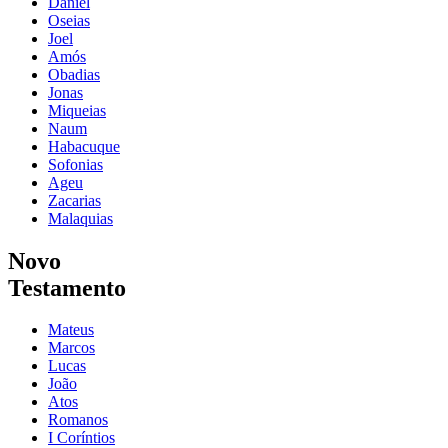
Daniel
Oseias
Joel
Amós
Obadias
Jonas
Miqueias
Naum
Habacuque
Sofonias
Ageu
Zacarias
Malaquias
Novo
Testamento
Mateus
Marcos
Lucas
João
Atos
Romanos
I Coríntios