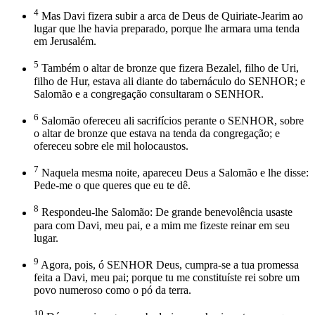
4
Mas Davi fizera subir a arca de Deus de Quiriate-Jearim ao
lugar que lhe havia preparado, porque lhe armara uma tenda
em Jerusalém.
5
Também o altar de bronze que fizera Bezalel, filho de Uri,
filho de Hur, estava ali diante do tabernáculo do SENHOR; e
Salomão e a congregação consultaram o SENHOR.
6
Salomão ofereceu ali sacrifícios perante o SENHOR, sobre
o altar de bronze que estava na tenda da congregação; e
ofereceu sobre ele mil holocaustos.
7
Naquela mesma noite, apareceu Deus a Salomão e lhe disse:
Pede-me o que queres que eu te dê.
8
Respondeu-lhe Salomão: De grande benevolência usaste
para com Davi, meu pai, e a mim me fizeste reinar em seu
lugar.
9
Agora, pois, ó SENHOR Deus, cumpra-se a tua promessa
feita a Davi, meu pai; porque tu me constituíste rei sobre um
povo numeroso como o pó da terra.
10