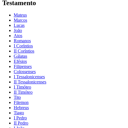
Testamento
Mateus
Marcos
Lucas
João
Atos
Romanos
I Coríntios
II Coríntios
Gálatas
Efésios
Filipenses
Colossenses
I Tessalonicenses
II Tessalonicenses
I Timóteo
II Timóteo
Tito
Filemon
Hebreus
Tiago
I Pedro
II Pedro