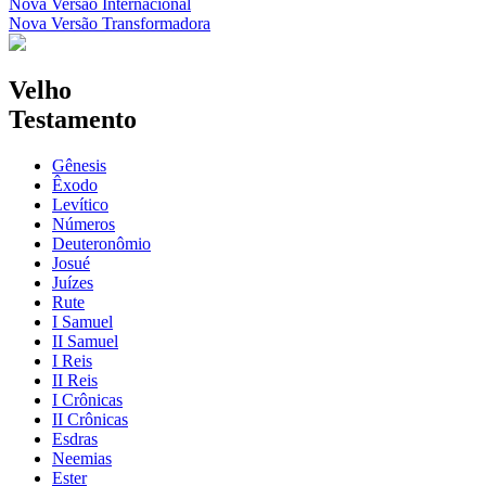
Nova Versão Internacional
Nova Versão Transformadora
Velho
Testamento
Gênesis
Êxodo
Levítico
Números
Deuteronômio
Josué
Juízes
Rute
I Samuel
II Samuel
I Reis
II Reis
I Crônicas
II Crônicas
Esdras
Neemias
Ester