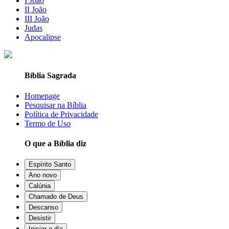
I João
II João
III João
Judas
Apocalipse
Bíblia Sagrada
Homepage
Pesquisar na Bíblia
Política de Privacidade
Termo de Uso
O que a Bíblia diz
Espírito Santo
Ano novo
Calúnia
Chamado de Deus
Descanso
Desistir
Iniciar o dia