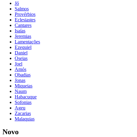
Jó
Salmos
Provérbios
Eclesiastes
Cantares
Isaías
Jeremias
Lamentações
Ezequiel
Daniel
Oseias
Joel
Amós
Obadias
Jonas
Miqueias
Naum
Habacuque
Sofonias
Ageu
Zacarias
Malaquias
Novo