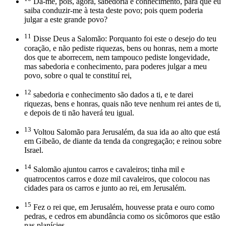
Dá-me, pois, agora, sabedoria e conhecimento, para que eu
saiba conduzir-me à testa deste povo; pois quem poderia
julgar a este grande povo?
11
Disse Deus a Salomão: Porquanto foi este o desejo do teu
coração, e não pediste riquezas, bens ou honras, nem a morte
dos que te aborrecem, nem tampouco pediste longevidade,
mas sabedoria e conhecimento, para poderes julgar a meu
povo, sobre o qual te constituí rei,
12
sabedoria e conhecimento são dados a ti, e te darei
riquezas, bens e honras, quais não teve nenhum rei antes de ti,
e depois de ti não haverá teu igual.
13
Voltou Salomão para Jerusalém, da sua ida ao alto que está
em Gibeão, de diante da tenda da congregação; e reinou sobre
Israel.
14
Salomão ajuntou carros e cavaleiros; tinha mil e
quatrocentos carros e doze mil cavaleiros, que colocou nas
cidades para os carros e junto ao rei, em Jerusalém.
15
Fez o rei que, em Jerusalém, houvesse prata e ouro como
pedras, e cedros em abundância como os sicômoros que estão
nas planícies.