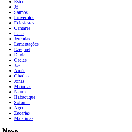
Ester
Jó
Salmos
Provérbios
Eclesiastes
Cantares
Isaías
Jeremias
Lamentações
Ezequiel
Daniel
Oseias
Joel
Amós
Obadias
Jonas
Miqueias
Naum
Habacuque
Sofonias
Ageu
Zacarias
Malaquias
Novo