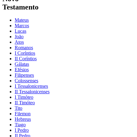
Testamento
Mateus
Marcos
Lucas
João
Atos
Romanos
I Coríntios
II Coríntios
Gálatas
Efésios
Filipenses
Colossenses
I Tessalonicenses
II Tessalonicenses
I Timóteo
II Timóteo
Tito
Filemon
Hebreus
Tiago
I Pedro
II Pedro