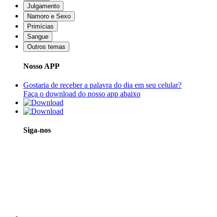
Julgamento
Namoro e Sexo
Primícias
Sangue
Outros temas
Nosso APP
Gostaria de receber a palavra do dia em seu celular?
Faça o download do nosso app abaixo
Siga-nos