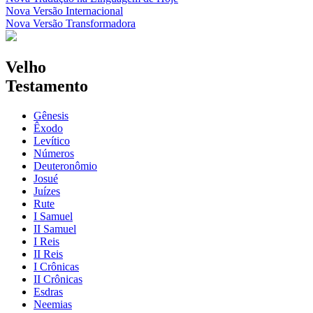
Nova Versão Internacional
Nova Versão Transformadora
Velho
Testamento
Gênesis
Êxodo
Levítico
Números
Deuteronômio
Josué
Juízes
Rute
I Samuel
II Samuel
I Reis
II Reis
I Crônicas
II Crônicas
Esdras
Neemias