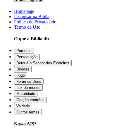
Homepage
Pesquisar na Bíblia
Política de Privacidade
Termo de Uso
O que a Bíblia diz
Parentes
Perseguição
Deus é o Senhor dos Exércitos
Dívidas
Fogo
Fome de Deus
Luz do mundo
Maturidade
Oração contrária
Vaidade
Outros temas
Nosso APP