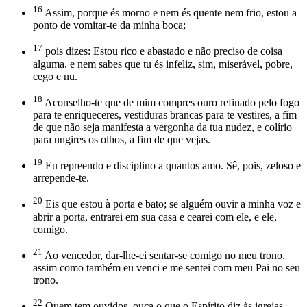
16
Assim, porque és morno e nem és quente nem frio, estou a
ponto de vomitar-te da minha boca;
17
pois dizes: Estou rico e abastado e não preciso de coisa
alguma, e nem sabes que tu és infeliz, sim, miserável, pobre,
cego e nu.
18
Aconselho-te que de mim compres ouro refinado pelo fogo
para te enriqueceres, vestiduras brancas para te vestires, a fim
de que não seja manifesta a vergonha da tua nudez, e colírio
para ungires os olhos, a fim de que vejas.
19
Eu repreendo e disciplino a quantos amo. Sê, pois, zeloso e
arrepende-te.
20
Eis que estou à porta e bato; se alguém ouvir a minha voz e
abrir a porta, entrarei em sua casa e cearei com ele, e ele,
comigo.
21
Ao vencedor, dar-lhe-ei sentar-se comigo no meu trono,
assim como também eu venci e me sentei com meu Pai no seu
trono.
22
Quem tem ouvidos, ouça o que o Espírito diz às igrejas.