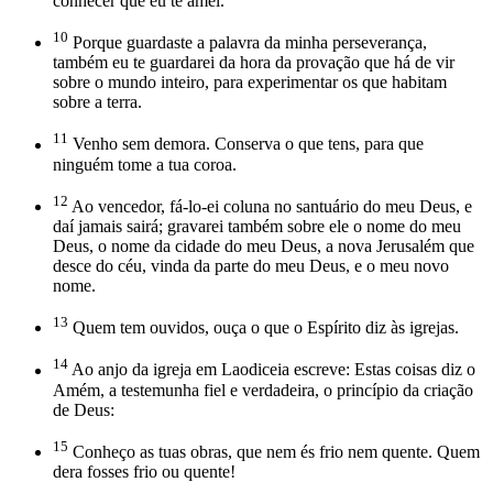
conhecer que eu te amei.
10
Porque guardaste a palavra da minha perseverança,
também eu te guardarei da hora da provação que há de vir
sobre o mundo inteiro, para experimentar os que habitam
sobre a terra.
11
Venho sem demora. Conserva o que tens, para que
ninguém tome a tua coroa.
12
Ao vencedor, fá-lo-ei coluna no santuário do meu Deus, e
daí jamais sairá; gravarei também sobre ele o nome do meu
Deus, o nome da cidade do meu Deus, a nova Jerusalém que
desce do céu, vinda da parte do meu Deus, e o meu novo
nome.
13
Quem tem ouvidos, ouça o que o Espírito diz às igrejas.
14
Ao anjo da igreja em Laodiceia escreve: Estas coisas diz o
Amém, a testemunha fiel e verdadeira, o princípio da criação
de Deus:
15
Conheço as tuas obras, que nem és frio nem quente. Quem
dera fosses frio ou quente!