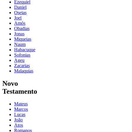
Ezequiel
Daniel
Oseias
Joel
Amós
Obadias
Jonas
Miqueias
Naum
Habacuque
Sofonias
Ageu
Zacarias
Malaquias
Novo
Testamento
Mateus
Marcos
Lucas
João
Atos
Romanos