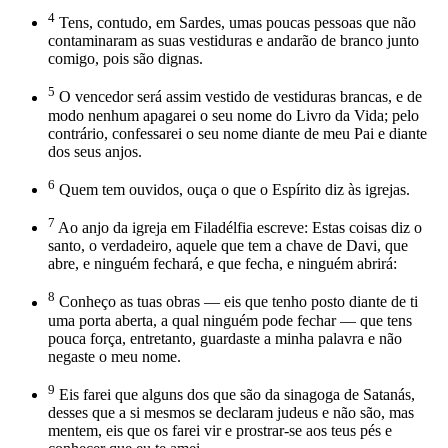
4
Tens, contudo, em Sardes, umas poucas pessoas que não
contaminaram as suas vestiduras e andarão de branco junto
comigo, pois são dignas.
5
O vencedor será assim vestido de vestiduras brancas, e de
modo nenhum apagarei o seu nome do Livro da Vida; pelo
contrário, confessarei o seu nome diante de meu Pai e diante
dos seus anjos.
6
Quem tem ouvidos, ouça o que o Espírito diz às igrejas.
7
Ao anjo da igreja em Filadélfia escreve: Estas coisas diz o
santo, o verdadeiro, aquele que tem a chave de Davi, que
abre, e ninguém fechará, e que fecha, e ninguém abrirá:
8
Conheço as tuas obras — eis que tenho posto diante de ti
uma porta aberta, a qual ninguém pode fechar — que tens
pouca força, entretanto, guardaste a minha palavra e não
negaste o meu nome.
9
Eis farei que alguns dos que são da sinagoga de Satanás,
desses que a si mesmos se declaram judeus e não são, mas
mentem, eis que os farei vir e prostrar-se aos teus pés e