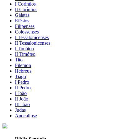
I Coríntios
II Coríntios
Gálatas
Efésios
Filipenses
Colossenses
I Tessalonicenses
II Tessalonicenses
I Timóteo
II Timóteo
Tito
Filemon
Hebreus
Tiago
I Pedro
II Pedro
I João
II João
III João
Judas
Apocalipse
Bíblia Sagrada