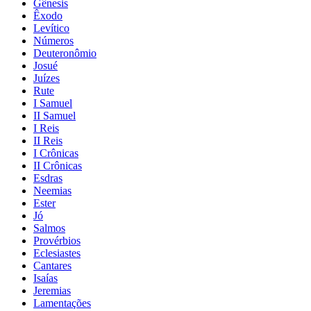
Gênesis
Êxodo
Levítico
Números
Deuteronômio
Josué
Juízes
Rute
I Samuel
II Samuel
I Reis
II Reis
I Crônicas
II Crônicas
Esdras
Neemias
Ester
Jó
Salmos
Provérbios
Eclesiastes
Cantares
Isaías
Jeremias
Lamentações