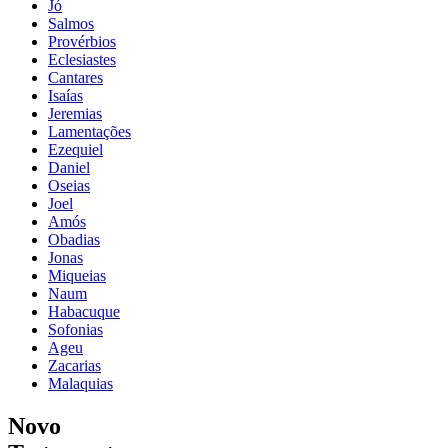
Jó
Salmos
Provérbios
Eclesiastes
Cantares
Isaías
Jeremias
Lamentações
Ezequiel
Daniel
Oseias
Joel
Amós
Obadias
Jonas
Miqueias
Naum
Habacuque
Sofonias
Ageu
Zacarias
Malaquias
Novo