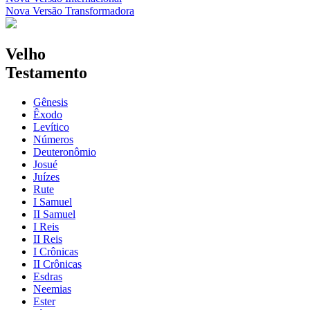
Nova Versão Transformadora
Velho
Testamento
Gênesis
Êxodo
Levítico
Números
Deuteronômio
Josué
Juízes
Rute
I Samuel
II Samuel
I Reis
II Reis
I Crônicas
II Crônicas
Esdras
Neemias
Ester