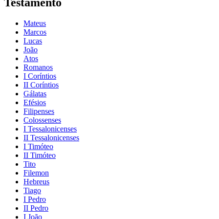
Testamento
Mateus
Marcos
Lucas
João
Atos
Romanos
I Coríntios
II Coríntios
Gálatas
Efésios
Filipenses
Colossenses
I Tessalonicenses
II Tessalonicenses
I Timóteo
II Timóteo
Tito
Filemon
Hebreus
Tiago
I Pedro
II Pedro
I João