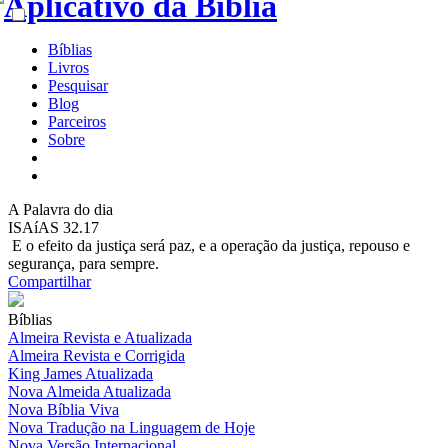
Bíblias
Livros
Pesquisar
Blog
Parceiros
Sobre
A
Palavra do dia
ISAíAS 32.17
E o efeito da justiça será paz, e a operação da justiça, repouso e
segurança, para sempre.
Compartilhar
Bíblias
Almeira Revista e Atualizada
Almeira Revista e Corrigida
King James Atualizada
Nova Almeida Atualizada
Nova Bíblia Viva
Nova Tradução na Linguagem de Hoje
Nova Versão Internacional