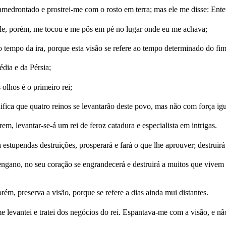
 amedrontado e prostrei-me com o rosto em terra; mas ele me disse: Ente
ele, porém, me tocou e me pôs em pé no lugar onde eu me achava;
mo tempo da ira, porque esta visão se refere ao tempo determinado do fim
édia e da Pérsia;
olhos é o primeiro rei;
ifica que quatro reinos se levantarão deste povo, mas não com força igua
, levantar-se-á um rei de feroz catadura e especialista em intrigas.
estupendas destruições, prosperará e fará o que lhe aprouver; destruir
engano, no seu coração se engrandecerá e destruirá a muitos que vivem 
orém, preserva a visão, porque se refere a dias ainda mui distantes.
me levantei e tratei dos negócios do rei. Espantava-me com a visão, e n