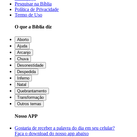
Pesquisar na Bíblia
Política de Privacidade
Termo de Uso
O que a Bíblia diz
Aborto
Ajuda
Arcanjo
Chuva
Desonestidade
Despedida
Inferno
Natal
Quebrantamento
Transformação
Outros temas
Nosso APP
Gostaria de receber a palavra do dia em seu celular?
Faça o download do nosso app abaixo