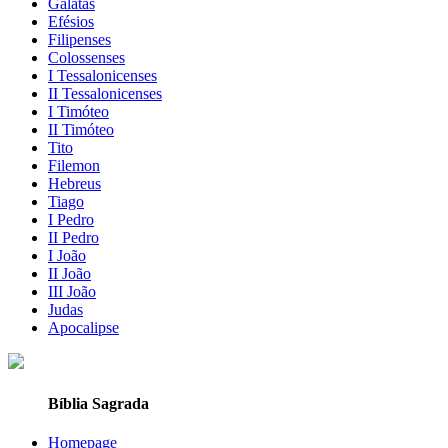
Gálatas
Efésios
Filipenses
Colossenses
I Tessalonicenses
II Tessalonicenses
I Timóteo
II Timóteo
Tito
Filemon
Hebreus
Tiago
I Pedro
II Pedro
I João
II João
III João
Judas
Apocalipse
Bíblia Sagrada
Homepage