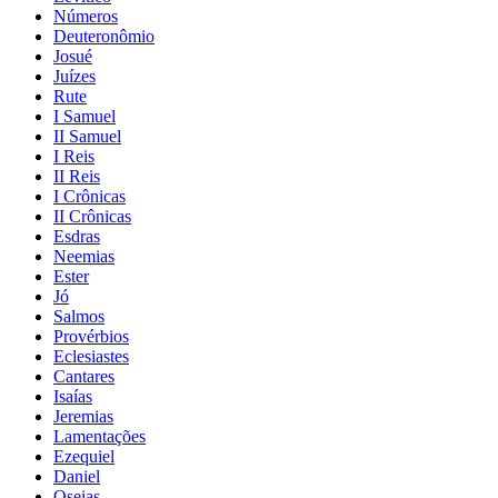
Números
Deuteronômio
Josué
Juízes
Rute
I Samuel
II Samuel
I Reis
II Reis
I Crônicas
II Crônicas
Esdras
Neemias
Ester
Jó
Salmos
Provérbios
Eclesiastes
Cantares
Isaías
Jeremias
Lamentações
Ezequiel
Daniel
Oseias