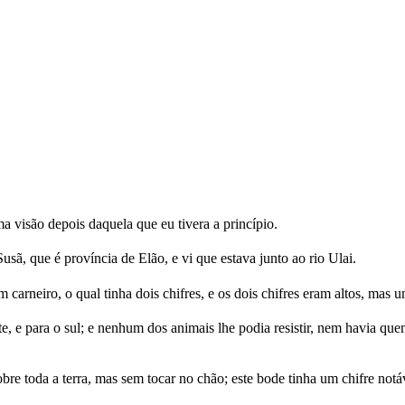
ma visão depois daquela que eu tivera a princípio.
sã, que é província de Elão, e vi que estava junto ao rio Ulai.
um carneiro, o qual tinha dois chifres, e os dois chifres eram altos, mas 
e, e para o sul; e nenhum dos animais lhe podia resistir, nem havia que
e toda a terra, mas sem tocar no chão; este bode tinha um chifre notáv