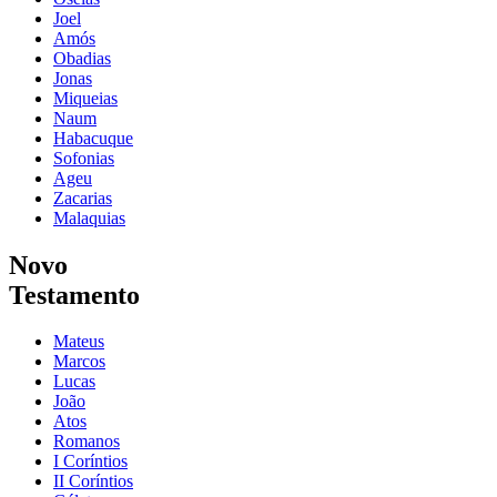
Joel
Amós
Obadias
Jonas
Miqueias
Naum
Habacuque
Sofonias
Ageu
Zacarias
Malaquias
Novo
Testamento
Mateus
Marcos
Lucas
João
Atos
Romanos
I Coríntios
II Coríntios