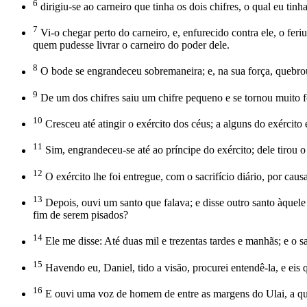
6
dirigiu-se ao carneiro que tinha os dois chifres, o qual eu tinh
7
Vi-o chegar perto do carneiro, e, enfurecido contra ele, o feriu
quem pudesse livrar o carneiro do poder dele.
8
O bode se engrandeceu sobremaneira; e, na sua força, quebrou-
9
De um dos chifres saiu um chifre pequeno e se tornou muito fort
10
Cresceu até atingir o exército dos céus; a alguns do exército e
11
Sim, engrandeceu-se até ao príncipe do exército; dele tirou o s
12
O exército lhe foi entregue, com o sacrifício diário, por caus
13
Depois, ouvi um santo que falava; e disse outro santo àquele q
fim de serem pisados?
14
Ele me disse: Até duas mil e trezentas tardes e manhãs; e o sa
15
Havendo eu, Daniel, tido a visão, procurei entendê-la, e ei
16
E ouvi uma voz de homem de entre as margens do Ulai, a qual 