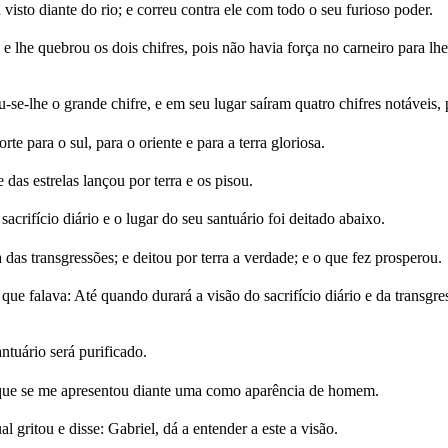
a visto diante do rio; e correu contra ele com todo o seu furioso poder.
 e lhe quebrou os dois chifres, pois não havia força no carneiro para lhe
se-lhe o grande chifre, e em seu lugar saíram quatro chifres notáveis, 
e para o sul, para o oriente e para a terra gloriosa.
 das estrelas lançou por terra e os pisou.
acrifício diário e o lugar do seu santuário foi deitado abaixo.
a das transgressões; e deitou por terra a verdade; e o que fez prosperou.
ue falava: Até quando durará a visão do sacrifício diário e da transgres
ntuário será purificado.
s que se me apresentou diante uma como aparência de homem.
gritou e disse: Gabriel, dá a entender a este a visão.