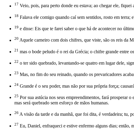
17
Veio, pois, para perto donde eu estava; ao chegar ele, fiquei
18
Falava ele comigo quando caí sem sentidos, rosto em terra; 
19
e disse: Eis que te farei saber o que há de acontecer no últi
20
Aquele carneiro com dois chifres, que viste, são os reis da M
21
mas o bode peludo é o rei da Grécia; o chifre grande entre os 
22
o ter sido quebrado, levantando-se quatro em lugar dele, sign
23
Mas, no fim do seu reinado, quando os prevaricadores acabarem
24
Grande é o seu poder, mas não por sua própria força; causará 
25
Por sua astúcia nos seus empreendimentos, fará prosperar o 
mas será quebrado sem esforço de mãos humanas.
26
A visão da tarde e da manhã, que foi dita, é verdadeira; tu, p
27
Eu, Daniel, enfraqueci e estive enfermo alguns dias; então, 