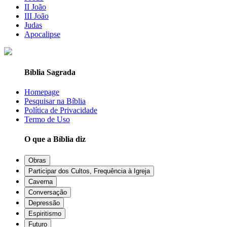
II João
III João
Judas
Apocalipse
Bíblia Sagrada
Homepage
Pesquisar na Bíblia
Política de Privacidade
Termo de Uso
O que a Bíblia diz
Obras
Participar dos Cultos, Frequência à Igreja
Caverna
Conversação
Depressão
Espiritismo
Futuro