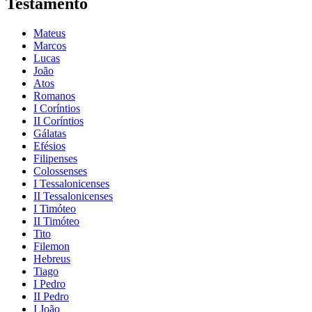
Testamento
Mateus
Marcos
Lucas
João
Atos
Romanos
I Coríntios
II Coríntios
Gálatas
Efésios
Filipenses
Colossenses
I Tessalonicenses
II Tessalonicenses
I Timóteo
II Timóteo
Tito
Filemon
Hebreus
Tiago
I Pedro
II Pedro
I João