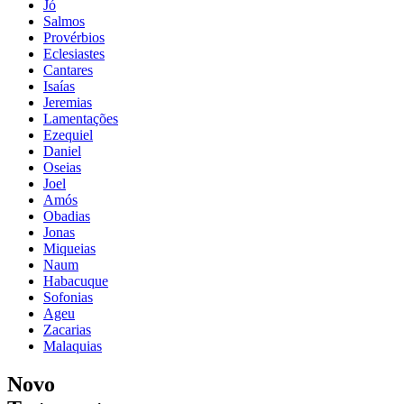
Jó
Salmos
Provérbios
Eclesiastes
Cantares
Isaías
Jeremias
Lamentações
Ezequiel
Daniel
Oseias
Joel
Amós
Obadias
Jonas
Miqueias
Naum
Habacuque
Sofonias
Ageu
Zacarias
Malaquias
Novo