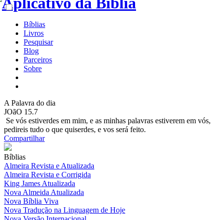
Bíblias
Livros
Pesquisar
Blog
Parceiros
Sobre
A
Palavra do dia
JOãO 15.7
Se vós estiverdes em mim, e as minhas palavras estiverem em vós,
pedireis tudo o que quiserdes, e vos será feito.
Compartilhar
Bíblias
Almeira Revista e Atualizada
Almeira Revista e Corrigida
King James Atualizada
Nova Almeida Atualizada
Nova Bíblia Viva
Nova Tradução na Linguagem de Hoje
Nova Versão Internacional