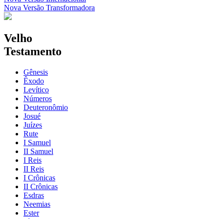
Nova Versão Transformadora
Velho
Testamento
Gênesis
Êxodo
Levítico
Números
Deuteronômio
Josué
Juízes
Rute
I Samuel
II Samuel
I Reis
II Reis
I Crônicas
II Crônicas
Esdras
Neemias
Ester