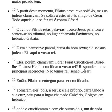
maior pecado tem.
12
A partir deste momento, Pilatos procurava soltá-lo, mas os
judeus clamavam: Se soltas a este, não és amigo de César!
Todo aquele que se faz rei é contra César!
13
Ouvindo Pilatos estas palavras, trouxe Jesus para fora e
sentou-se no tribunal, no lugar chamado Pavimento, no
hebraico Gabatá.
14
E era a parasceve pascal, cerca da hora sexta; e disse aos
judeus: Eis aqui o vosso rei.
15
Eles, porém, clamavam: Fora! Fora! Crucifica-o! Disse-
lhes Pilatos: Hei de crucificar o vosso rei? Responderam os
principais sacerdotes: Não temos rei, senão César!
16
Então, Pilatos o entregou para ser crucificado.
17
Tomaram eles, pois, a Jesus; e ele próprio, carregando a
sua cruz, saiu para o lugar chamado Calvário, Gólgota em
hebraico,
18
onde o crucificaram e com ele outros dois, um de cada