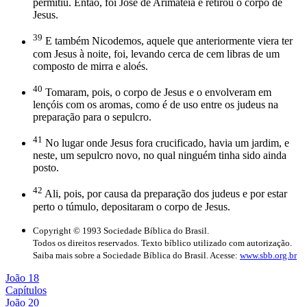
permitiu. Então, foi José de Arimateia e retirou o corpo de
Jesus.
39
E também Nicodemos, aquele que anteriormente viera ter
com Jesus à noite, foi, levando cerca de cem libras de um
composto de mirra e aloés.
40
Tomaram, pois, o corpo de Jesus e o envolveram em
lençóis com os aromas, como é de uso entre os judeus na
preparação para o sepulcro.
41
No lugar onde Jesus fora crucificado, havia um jardim, e
neste, um sepulcro novo, no qual ninguém tinha sido ainda
posto.
42
Ali, pois, por causa da preparação dos judeus e por estar
perto o túmulo, depositaram o corpo de Jesus.
Copyright © 1993 Sociedade Bíblica do Brasil.
Todos os direitos reservados. Texto bíblico utilizado com autorização.
Saiba mais sobre a Sociedade Bíblica do Brasil. Acesse:
www.sbb.org.br
João 18
Capítulos
João 20