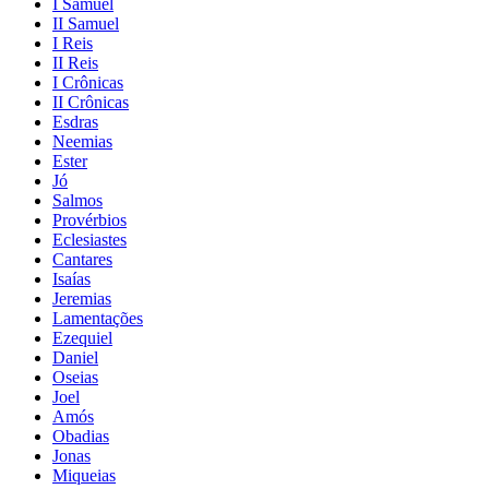
I Samuel
II Samuel
I Reis
II Reis
I Crônicas
II Crônicas
Esdras
Neemias
Ester
Jó
Salmos
Provérbios
Eclesiastes
Cantares
Isaías
Jeremias
Lamentações
Ezequiel
Daniel
Oseias
Joel
Amós
Obadias
Jonas
Miqueias