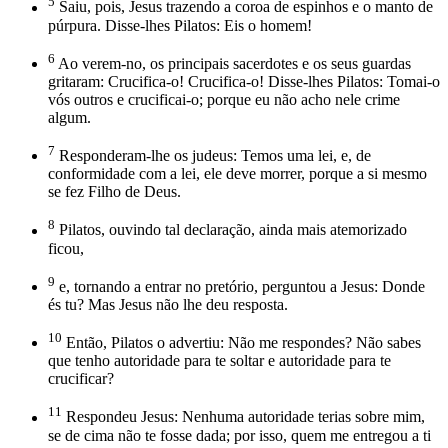
5
Saiu, pois, Jesus trazendo a coroa de espinhos e o manto de
púrpura. Disse-lhes Pilatos: Eis o homem!
6
Ao verem-no, os principais sacerdotes e os seus guardas
gritaram: Crucifica-o! Crucifica-o! Disse-lhes Pilatos: Tomai-o
vós outros e crucificai-o; porque eu não acho nele crime
algum.
7
Responderam-lhe os judeus: Temos uma lei, e, de
conformidade com a lei, ele deve morrer, porque a si mesmo
se fez Filho de Deus.
8
Pilatos, ouvindo tal declaração, ainda mais atemorizado
ficou,
9
e, tornando a entrar no pretório, perguntou a Jesus: Donde
és tu? Mas Jesus não lhe deu resposta.
10
Então, Pilatos o advertiu: Não me respondes? Não sabes
que tenho autoridade para te soltar e autoridade para te
crucificar?
11
Respondeu Jesus: Nenhuma autoridade terias sobre mim,
se de cima não te fosse dada; por isso, quem me entregou a ti