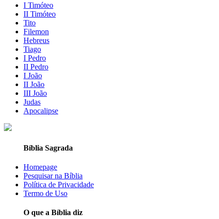
I Timóteo
II Timóteo
Tito
Filemon
Hebreus
Tiago
I Pedro
II Pedro
I João
II João
III João
Judas
Apocalipse
Bíblia Sagrada
Homepage
Pesquisar na Bíblia
Política de Privacidade
Termo de Uso
O que a Bíblia diz