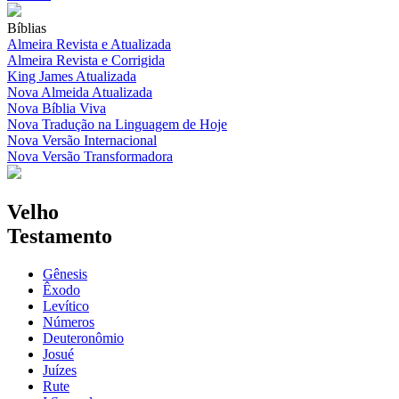
Bíblias
Almeira Revista e Atualizada
Almeira Revista e Corrigida
King James Atualizada
Nova Almeida Atualizada
Nova Bíblia Viva
Nova Tradução na Linguagem de Hoje
Nova Versão Internacional
Nova Versão Transformadora
Velho
Testamento
Gênesis
Êxodo
Levítico
Números
Deuteronômio
Josué
Juízes
Rute