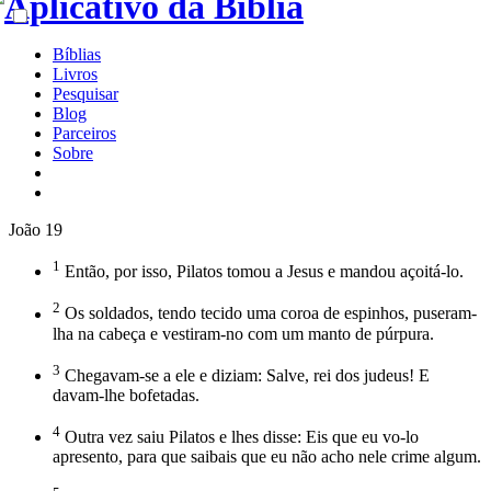
Bíblias
Livros
Pesquisar
Blog
Parceiros
Sobre
João 19
1
Então, por isso, Pilatos tomou a Jesus e mandou açoitá-lo.
2
Os soldados, tendo tecido uma coroa de espinhos, puseram-
lha na cabeça e vestiram-no com um manto de púrpura.
3
Chegavam-se a ele e diziam: Salve, rei dos judeus! E
davam-lhe bofetadas.
4
Outra vez saiu Pilatos e lhes disse: Eis que eu vo-lo
apresento, para que saibais que eu não acho nele crime algum.