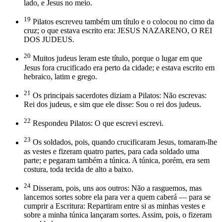
lado, e Jesus no meio.
19
Pilatos escreveu também um título e o colocou no cimo da
cruz; o que estava escrito era: JESUS NAZARENO, O REI
DOS JUDEUS.
20
Muitos judeus leram este título, porque o lugar em que
Jesus fora crucificado era perto da cidade; e estava escrito em
hebraico, latim e grego.
21
Os principais sacerdotes diziam a Pilatos: Não escrevas:
Rei dos judeus, e sim que ele disse: Sou o rei dos judeus.
22
Respondeu Pilatos: O que escrevi escrevi.
23
Os soldados, pois, quando crucificaram Jesus, tomaram-lhe
as vestes e fizeram quatro partes, para cada soldado uma
parte; e pegaram também a túnica. A túnica, porém, era sem
costura, toda tecida de alto a baixo.
24
Disseram, pois, uns aos outros: Não a rasguemos, mas
lancemos sortes sobre ela para ver a quem caberá — para se
cumprir a Escritura: Repartiram entre si as minhas vestes e
sobre a minha túnica lançaram sortes. Assim, pois, o fizeram