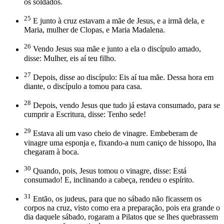
os soldados.
25
E junto à cruz estavam a mãe de Jesus, e a irmã dela, e
Maria, mulher de Clopas, e Maria Madalena.
26
Vendo Jesus sua mãe e junto a ela o discípulo amado,
disse: Mulher, eis aí teu filho.
27
Depois, disse ao discípulo: Eis aí tua mãe. Dessa hora em
diante, o discípulo a tomou para casa.
28
Depois, vendo Jesus que tudo já estava consumado, para se
cumprir a Escritura, disse: Tenho sede!
29
Estava ali um vaso cheio de vinagre. Embeberam de
vinagre uma esponja e, fixando-a num caniço de hissopo, lha
chegaram à boca.
30
Quando, pois, Jesus tomou o vinagre, disse: Está
consumado! E, inclinando a cabeça, rendeu o espírito.
31
Então, os judeus, para que no sábado não ficassem os
corpos na cruz, visto como era a preparação, pois era grande o
dia daquele sábado, rogaram a Pilatos que se lhes quebrassem