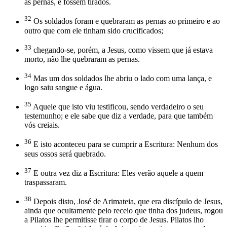
as pernas, e fossem tirados.
32
Os soldados foram e quebraram as pernas ao primeiro e ao
outro que com ele tinham sido crucificados;
33
chegando-se, porém, a Jesus, como vissem que já estava
morto, não lhe quebraram as pernas.
34
Mas um dos soldados lhe abriu o lado com uma lança, e
logo saiu sangue e água.
35
Aquele que isto viu testificou, sendo verdadeiro o seu
testemunho; e ele sabe que diz a verdade, para que também
vós creiais.
36
E isto aconteceu para se cumprir a Escritura: Nenhum dos
seus ossos será quebrado.
37
E outra vez diz a Escritura: Eles verão aquele a quem
traspassaram.
38
Depois disto, José de Arimateia, que era discípulo de Jesus,
ainda que ocultamente pelo receio que tinha dos judeus, rogou
a Pilatos lhe permitisse tirar o corpo de Jesus. Pilatos lho