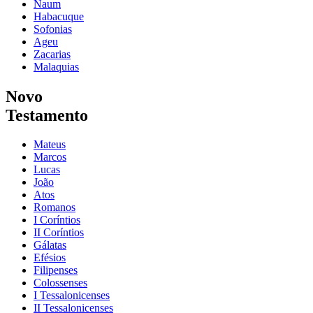
Naum
Habacuque
Sofonias
Ageu
Zacarias
Malaquias
Novo
Testamento
Mateus
Marcos
Lucas
João
Atos
Romanos
I Coríntios
II Coríntios
Gálatas
Efésios
Filipenses
Colossenses
I Tessalonicenses
II Tessalonicenses