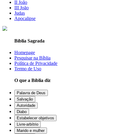
II João
III João
Judas
Apocalipse
Bíblia Sagrada
Homepage
Pesquisar na Bíblia
Política de Privacidade
Termo de Uso
O que a Bíblia diz
Palavra de Deus
Salvação
Autoridade
Diabo
Estabelecer objetivos
Livre-arbítrio
Marido e mulher