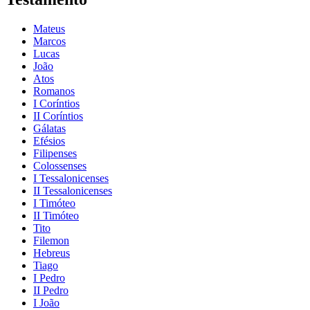
Mateus
Marcos
Lucas
João
Atos
Romanos
I Coríntios
II Coríntios
Gálatas
Efésios
Filipenses
Colossenses
I Tessalonicenses
II Tessalonicenses
I Timóteo
II Timóteo
Tito
Filemon
Hebreus
Tiago
I Pedro
II Pedro
I João