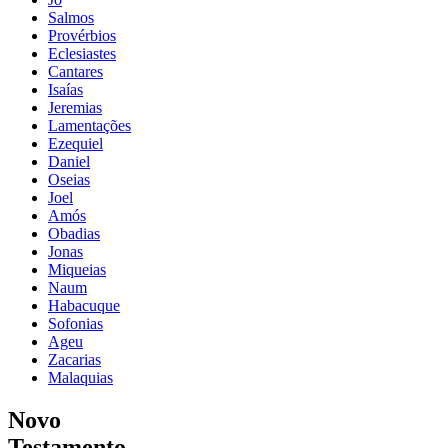
Salmos
Provérbios
Eclesiastes
Cantares
Isaías
Jeremias
Lamentações
Ezequiel
Daniel
Oseias
Joel
Amós
Obadias
Jonas
Miqueias
Naum
Habacuque
Sofonias
Ageu
Zacarias
Malaquias
Novo
Testamento