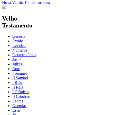
Nova Versão Transformadora
Velho
Testamento
Gênesis
Êxodo
Levítico
Números
Deuteronômio
Josué
Juízes
Rute
I Samuel
II Samuel
I Reis
II Reis
I Crônicas
II Crônicas
Esdras
Neemias
Ester
Jó