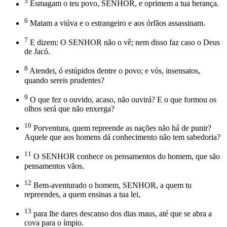
5
Esmagam o teu povo, SENHOR, e oprimem a tua herança.
6
Matam a viúva e o estrangeiro e aos órfãos assassinam.
7
E dizem: O SENHOR não o vê; nem disso faz caso o Deus
de Jacó.
8
Atendei, ó estúpidos dentre o povo; e vós, insensatos,
quando sereis prudentes?
9
O que fez o ouvido, acaso, não ouvirá? E o que formou os
olhos será que não enxerga?
10
Porventura, quem repreende as nações não há de punir?
Aquele que aos homens dá conhecimento não tem sabedoria?
11
O SENHOR conhece os pensamentos do homem, que são
pensamentos vãos.
12
Bem-aventurado o homem, SENHOR, a quem tu
repreendes, a quem ensinas a tua lei,
13
para lhe dares descanso dos dias maus, até que se abra a
cova para o ímpio.