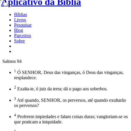
Bíblias
Livros
Pesquisar
Blog
Parceiros
Sobre
Salmos 94
1
Ó SENHOR, Deus das vinganças, ó Deus das vinganças,
resplandece.
2
Exalta-te, ó juiz da terra; dá o pago aos soberbos.
3
Até quando, SENHOR, os perversos, até quando exultarão
os perversos?
4
Proferem impiedades e falam coisas duras; vangloriam-se os
que praticam a iniquidade.