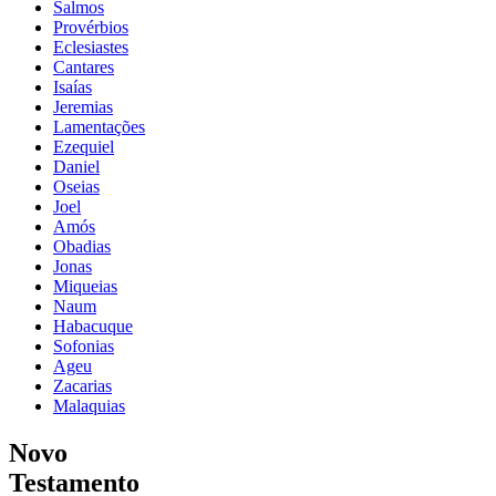
Salmos
Provérbios
Eclesiastes
Cantares
Isaías
Jeremias
Lamentações
Ezequiel
Daniel
Oseias
Joel
Amós
Obadias
Jonas
Miqueias
Naum
Habacuque
Sofonias
Ageu
Zacarias
Malaquias
Novo
Testamento