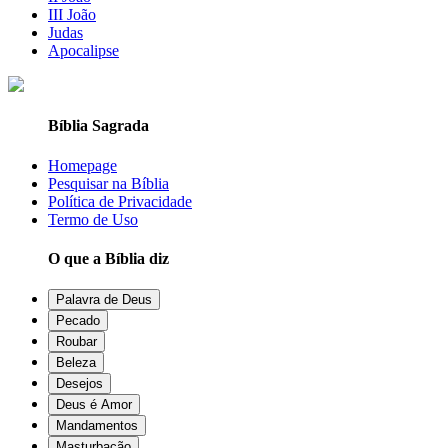
III João
Judas
Apocalipse
Bíblia Sagrada
Homepage
Pesquisar na Bíblia
Política de Privacidade
Termo de Uso
O que a Bíblia diz
Palavra de Deus
Pecado
Roubar
Beleza
Desejos
Deus é Amor
Mandamentos
Masturbação