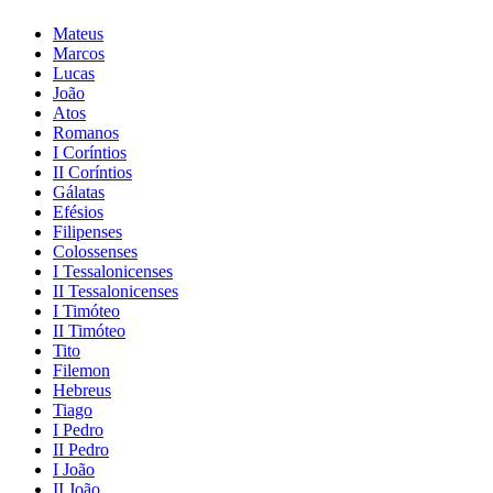
Mateus
Marcos
Lucas
João
Atos
Romanos
I Coríntios
II Coríntios
Gálatas
Efésios
Filipenses
Colossenses
I Tessalonicenses
II Tessalonicenses
I Timóteo
II Timóteo
Tito
Filemon
Hebreus
Tiago
I Pedro
II Pedro
I João
II João