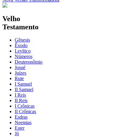
Velho
Testamento
Gênesis
Êxodo
Levítico
Números
Deuteronômio
Josué
Juízes
Rute
I Samuel
II Samuel
I Reis
II Reis
I Crônicas
II Crônicas
Esdras
Neemias
Ester
Jó