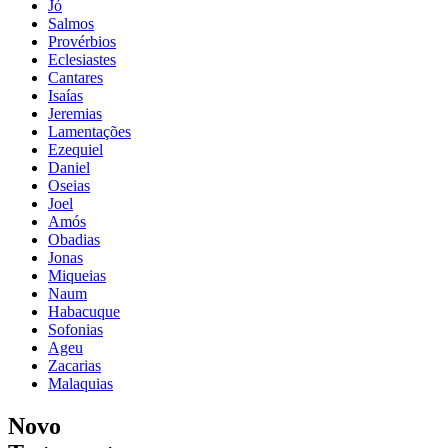
Jó
Salmos
Provérbios
Eclesiastes
Cantares
Isaías
Jeremias
Lamentações
Ezequiel
Daniel
Oseias
Joel
Amós
Obadias
Jonas
Miqueias
Naum
Habacuque
Sofonias
Ageu
Zacarias
Malaquias
Novo