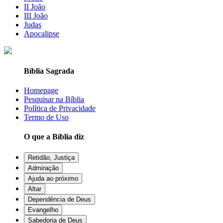
II João
III João
Judas
Apocalipse
Bíblia Sagrada
Homepage
Pesquisar na Bíblia
Política de Privacidade
Termo de Uso
O que a Bíblia diz
Retidão, Justiça
Admiração
Ajuda ao próximo
Altar
Dependência de Deus
Evangelho
Sabedoria de Deus