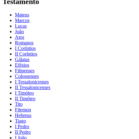
Testamento
Mateus
Marcos
Lucas
João
Atos
Romanos
I Coríntios
II Coríntios
Gálatas
Efésios
Filipenses
Colossenses
I Tessalonicenses
II Tessalonicenses
I Timóteo
II Timóteo
Tito
Filemon
Hebreus
Tiago
I Pedro
II Pedro
I João