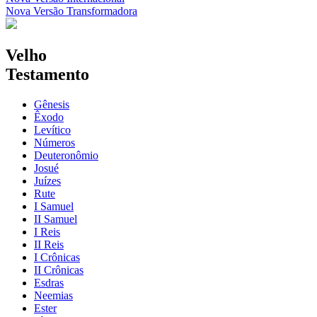
Nova Versão Transformadora
Velho
Testamento
Gênesis
Êxodo
Levítico
Números
Deuteronômio
Josué
Juízes
Rute
I Samuel
II Samuel
I Reis
II Reis
I Crônicas
II Crônicas
Esdras
Neemias
Ester