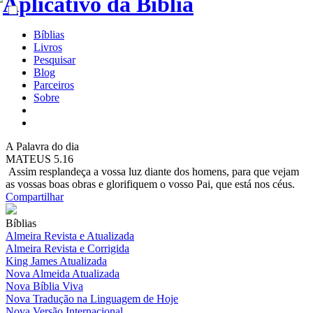
Bíblias
Livros
Pesquisar
Blog
Parceiros
Sobre
A
Palavra do dia
MATEUS 5.16
Assim resplandeça a vossa luz diante dos homens, para que vejam
as vossas boas obras e glorifiquem o vosso Pai, que está nos céus.
Compartilhar
Bíblias
Almeira Revista e Atualizada
Almeira Revista e Corrigida
King James Atualizada
Nova Almeida Atualizada
Nova Bíblia Viva
Nova Tradução na Linguagem de Hoje
Nova Versão Internacional