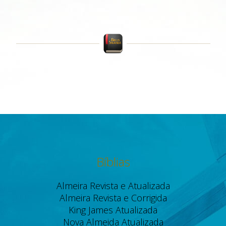
Bíblias
Almeira Revista e Atualizada
Almeira Revista e Corrigida
King James Atualizada
Nova Almeida Atualizada