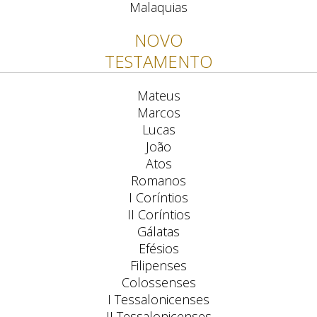
Malaquias
NOVO
TESTAMENTO
Mateus
Marcos
Lucas
João
Atos
Romanos
I Coríntios
II Coríntios
Gálatas
Efésios
Filipenses
Colossenses
I Tessalonicenses
II Tessalonicenses