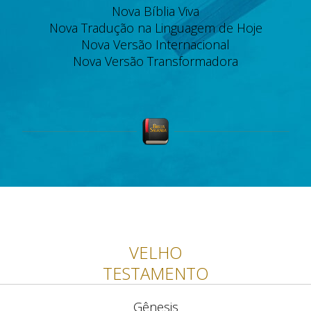
Nova Bíblia Viva
Nova Tradução na Linguagem de Hoje
Nova Versão Internacional
Nova Versão Transformadora
VELHO
TESTAMENTO
Gênesis