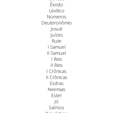
Êxodo
Levítico
Números
Deuteronômio
Josué
Juízes
Rute
I Samuel
II Samuel
I Reis
II Reis
I Crônicas
II Crônicas
Esdras
Neemias
Ester
Jó
Salmos