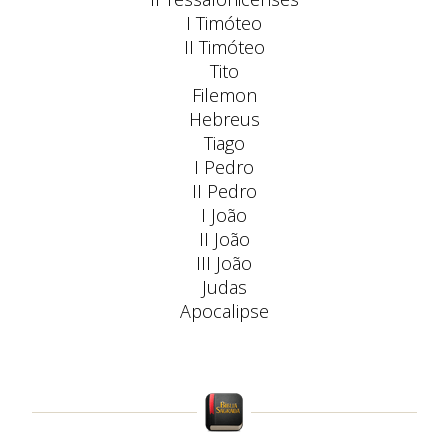
I Timóteo
II Timóteo
Tito
Filemon
Hebreus
Tiago
I Pedro
II Pedro
I João
II João
III João
Judas
Apocalipse