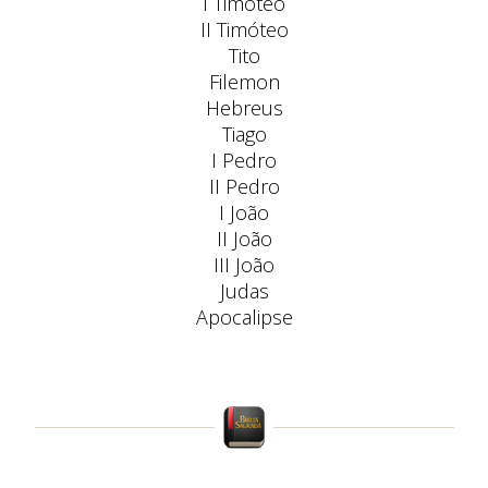
I Timóteo
II Timóteo
Tito
Filemon
Hebreus
Tiago
I Pedro
II Pedro
I João
II João
III João
Judas
Apocalipse