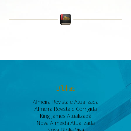
Bíblias
Almeira Revista e Atualizada
Almeira Revista e Corrigida
King James Atualizada
Nova Almeida Atualizada
Nova Bíblia Viva