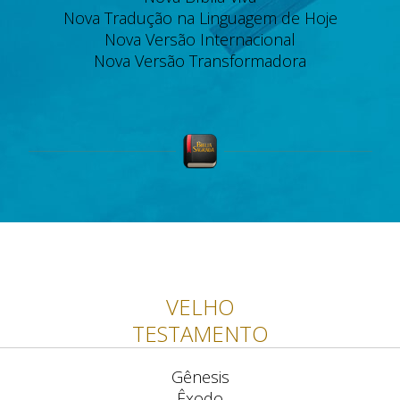
Nova Tradução na Linguagem de Hoje
Nova Versão Internacional
Nova Versão Transformadora
VELHO
TESTAMENTO
Gênesis
Êxodo