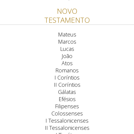
NOVO
TESTAMENTO
Mateus
Marcos
Lucas
João
Atos
Romanos
I Coríntios
II Coríntios
Gálatas
Efésios
Filipenses
Colossenses
I Tessalonicenses
II Tessalonicenses