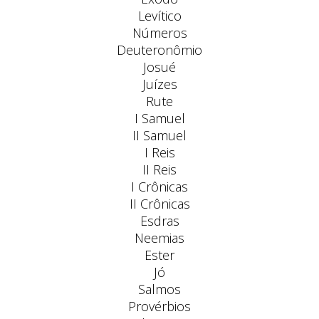
Levítico
Números
Deuteronômio
Josué
Juízes
Rute
I Samuel
II Samuel
I Reis
II Reis
I Crônicas
II Crônicas
Esdras
Neemias
Ester
Jó
Salmos
Provérbios