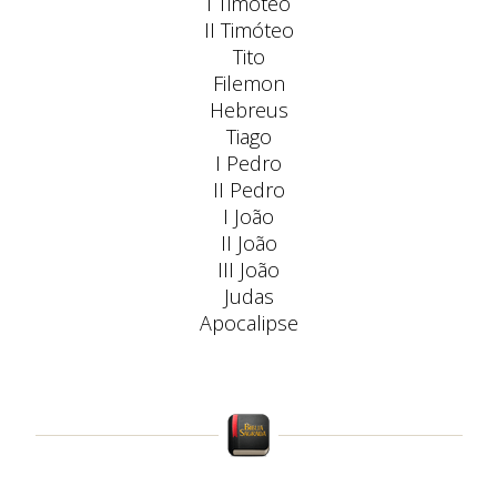
I Timóteo
II Timóteo
Tito
Filemon
Hebreus
Tiago
I Pedro
II Pedro
I João
II João
III João
Judas
Apocalipse