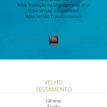
Nova Tradução na Linguagem de Hoje
Nova Versão Internacional
Nova Versão Transformadora
VELHO
TESTAMENTO
Gênesis
Êxodo