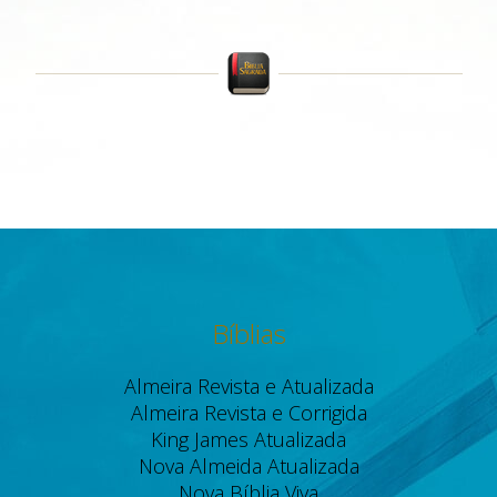
Bíblias
Almeira Revista e Atualizada
Almeira Revista e Corrigida
King James Atualizada
Nova Almeida Atualizada
Nova Bíblia Viva