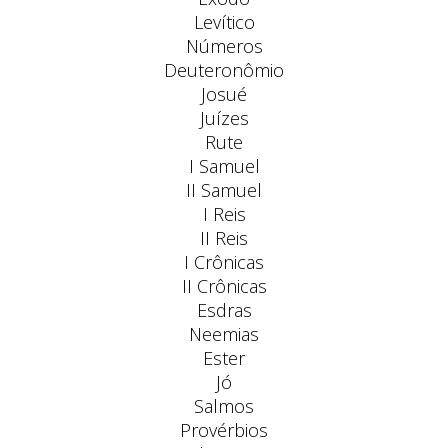
Levítico
Números
Deuteronômio
Josué
Juízes
Rute
I Samuel
II Samuel
I Reis
II Reis
I Crônicas
II Crônicas
Esdras
Neemias
Ester
Jó
Salmos
Provérbios