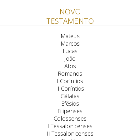
NOVO
TESTAMENTO
Mateus
Marcos
Lucas
João
Atos
Romanos
I Coríntios
II Coríntios
Gálatas
Efésios
Filipenses
Colossenses
I Tessalonicenses
II Tessalonicenses