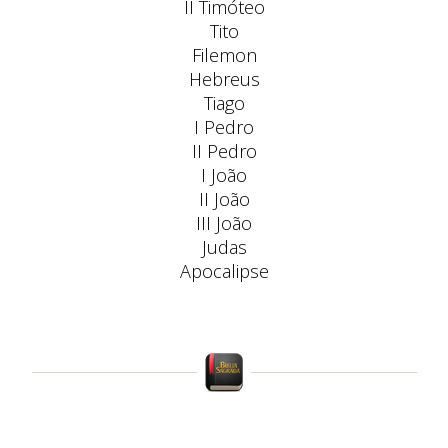
II Timóteo
Tito
Filemon
Hebreus
Tiago
I Pedro
II Pedro
I João
II João
III João
Judas
Apocalipse