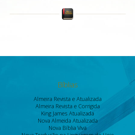
Bíblias
Almeira Revista e Atualizada
Almeira Revista e Corrigida
King James Atualizada
Nova Almeida Atualizada
Nova Bíblia Viva