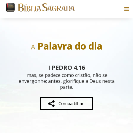
Bíblias
Livros
Palavra do dia
A
Pesquisar
I PEDRO 4.16
Blog
mas, se padece como cristão, não se
envergonhe; antes, glorifique a Deus nesta
parte.
Parceiros
Sobre
Compartilhar