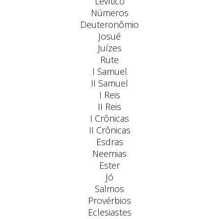
Levítico
Números
Deuteronômio
Josué
Juízes
Rute
I Samuel
II Samuel
I Reis
II Reis
I Crônicas
II Crônicas
Esdras
Neemias
Ester
Jó
Salmos
Provérbios
Eclesiastes