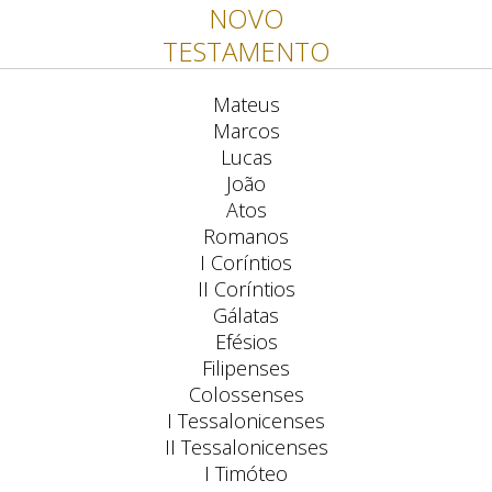
NOVO
TESTAMENTO
Mateus
Marcos
Lucas
João
Atos
Romanos
I Coríntios
II Coríntios
Gálatas
Efésios
Filipenses
Colossenses
I Tessalonicenses
II Tessalonicenses
I Timóteo