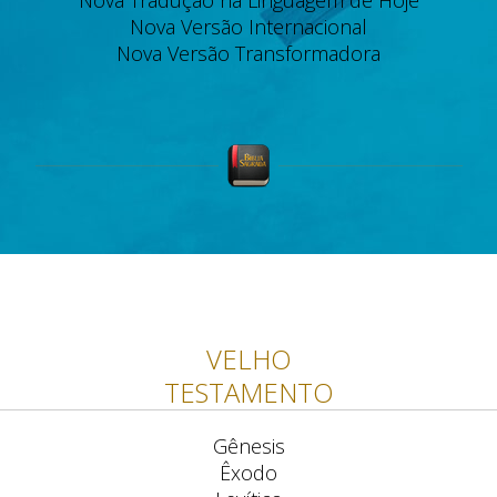
Nova Tradução na Linguagem de Hoje
Nova Versão Internacional
Nova Versão Transformadora
VELHO
TESTAMENTO
Gênesis
Êxodo