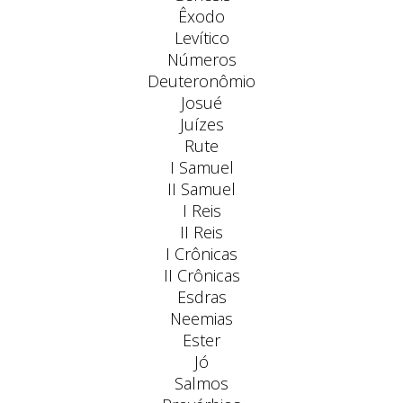
Êxodo
Levítico
Números
Deuteronômio
Josué
Juízes
Rute
I Samuel
II Samuel
I Reis
II Reis
I Crônicas
II Crônicas
Esdras
Neemias
Ester
Jó
Salmos