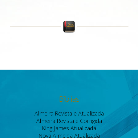
Bíblias
Almeira Revista e Atualizada
Almeira Revista e Corrigida
King James Atualizada
Nova Almeida Atualizada