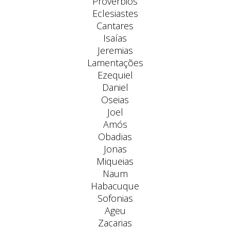
Provérbios
Eclesiastes
Cantares
Isaías
Jeremias
Lamentações
Ezequiel
Daniel
Oseias
Joel
Amós
Obadias
Jonas
Miqueias
Naum
Habacuque
Sofonias
Ageu
Zacarias