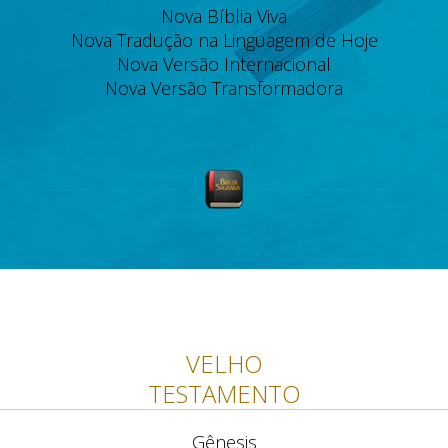
Nova Bíblia Viva
Nova Tradução na Linguagem de Hoje
Nova Versão Internacional
Nova Versão Transformadora
VELHO
TESTAMENTO
Gênesis