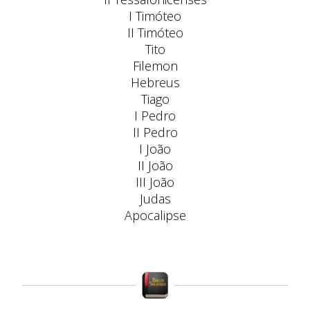
I Timóteo
II Timóteo
Tito
Filemon
Hebreus
Tiago
I Pedro
II Pedro
I João
II João
III João
Judas
Apocalipse