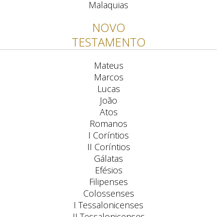
Malaquias
NOVO
TESTAMENTO
Mateus
Marcos
Lucas
João
Atos
Romanos
I Coríntios
II Coríntios
Gálatas
Efésios
Filipenses
Colossenses
I Tessalonicenses
II Tessalonicenses