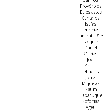
Salmos
Provérbios
Eclesiastes
Cantares
Isaías
Jeremias
Lamentações
Ezequiel
Daniel
Oseias
Joel
Amós
Obadias
Jonas
Miqueias
Naum
Habacuque
Sofonias
Ageu