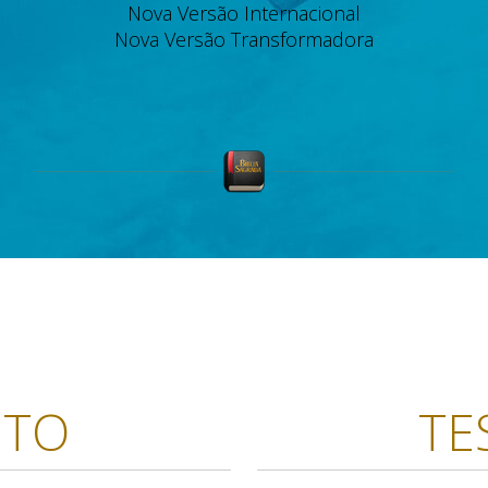
Nova Versão Internacional
Nova Versão Transformadora
NTO
TE