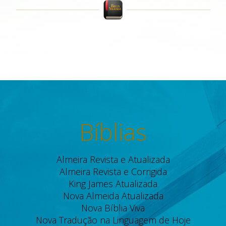
Bíblias
Almeira Revista e Atualizada
Almeira Revista e Corrigida
King James Atualizada
Nova Almeida Atualizada
Nova Bíblia Viva
Nova Tradução na Linguagem de Hoje