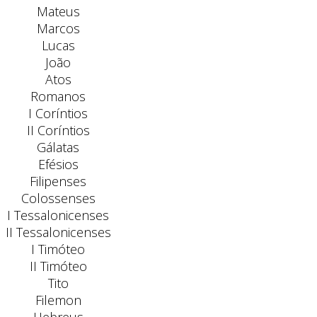
Mateus
Marcos
Lucas
João
Atos
Romanos
I Coríntios
II Coríntios
Gálatas
Efésios
Filipenses
Colossenses
I Tessalonicenses
II Tessalonicenses
I Timóteo
II Timóteo
Tito
Filemon