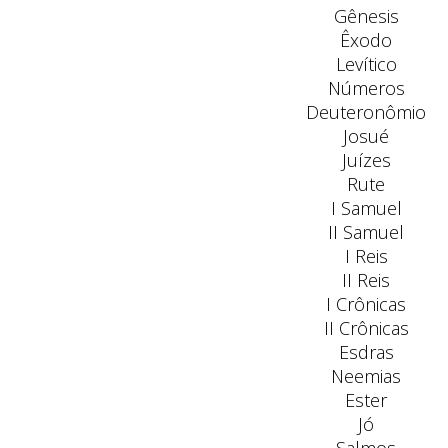
Gênesis
Êxodo
Levítico
Números
Deuteronômio
Josué
Juízes
Rute
I Samuel
II Samuel
I Reis
II Reis
I Crônicas
II Crônicas
Esdras
Neemias
Ester
Jó