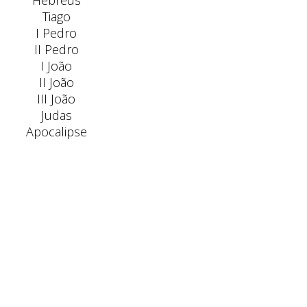
Hebreus
Tiago
I Pedro
II Pedro
I João
II João
III João
Judas
Apocalipse