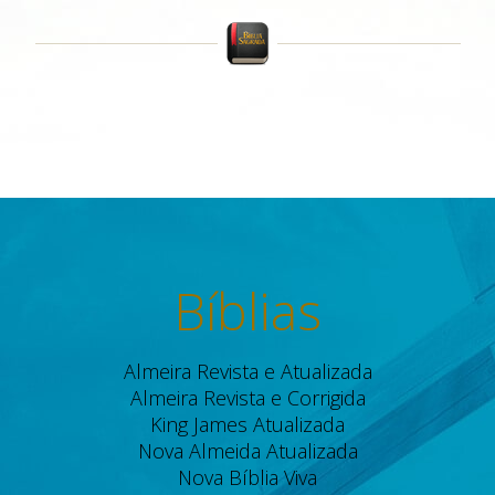
Bíblias
Almeira Revista e Atualizada
Almeira Revista e Corrigida
King James Atualizada
Nova Almeida Atualizada
Nova Bíblia Viva