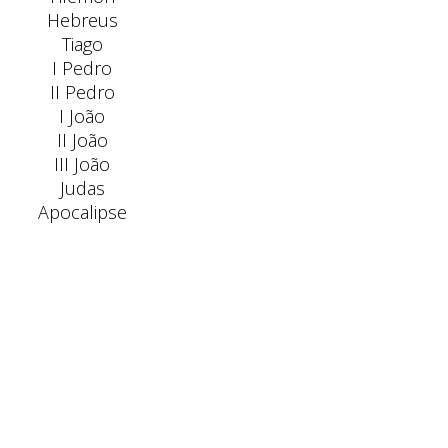
Hebreus
Tiago
I Pedro
II Pedro
I João
II João
III João
Judas
Apocalipse