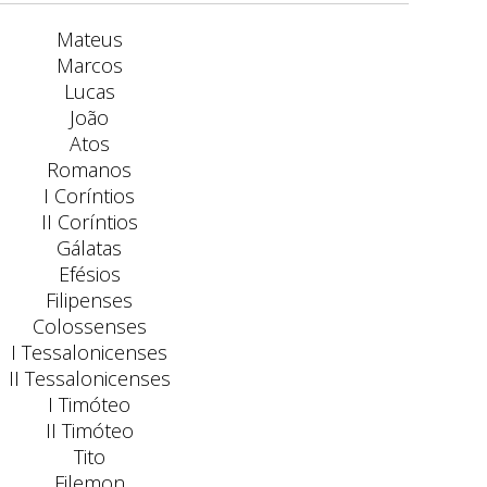
Mateus
Marcos
Lucas
João
Atos
Romanos
I Coríntios
II Coríntios
Gálatas
Efésios
Filipenses
Colossenses
I Tessalonicenses
II Tessalonicenses
I Timóteo
II Timóteo
Tito
Filemon