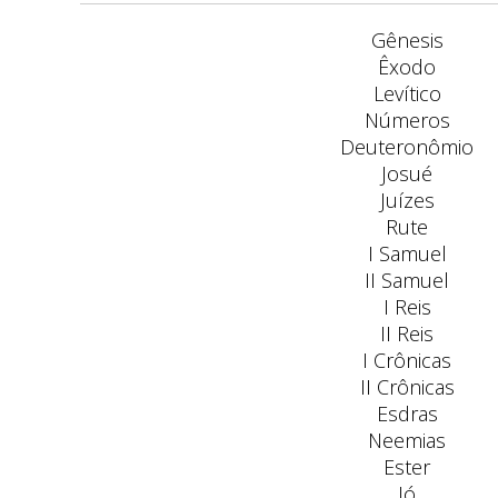
Gênesis
Êxodo
Levítico
Números
Deuteronômio
Josué
Juízes
Rute
I Samuel
II Samuel
I Reis
II Reis
I Crônicas
II Crônicas
Esdras
Neemias
Ester
Jó