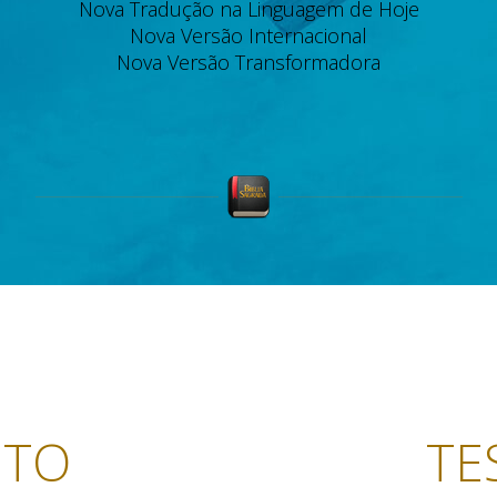
Nova Tradução na Linguagem de Hoje
Nova Versão Internacional
Nova Versão Transformadora
NTO
TE