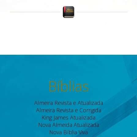
Bíblias
Almeira Revista e Atualizada
Almeira Revista e Corrigida
King James Atualizada
Nova Almeida Atualizada
Nova Bíblia Viva