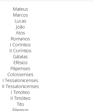
Mateus
Marcos
Lucas
João
Atos
Romanos
I Coríntios
II Coríntios
Gálatas
Efésios
Filipenses
Colossenses
I Tessalonicenses
II Tessalonicenses
I Timóteo
II Timóteo
Tito
Filemon