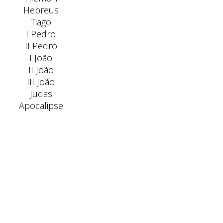
Hebreus
Tiago
I Pedro
II Pedro
I João
II João
III João
Judas
Apocalipse