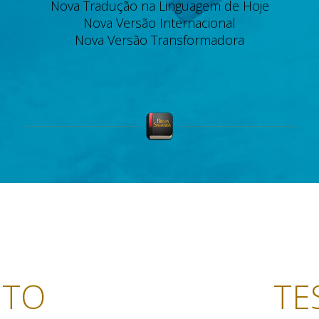
Nova Tradução na Linguagem de Hoje
Nova Versão Internacional
Nova Versão Transformadora
NTO
TE