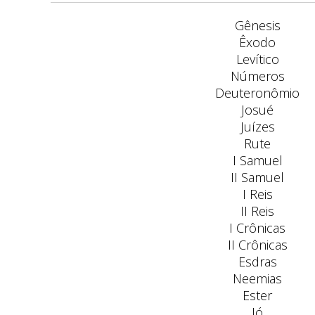
Gênesis
Êxodo
Levítico
Números
Deuteronômio
Josué
Juízes
Rute
I Samuel
II Samuel
I Reis
II Reis
I Crônicas
II Crônicas
Esdras
Neemias
Ester
Jó