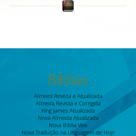
Bíblias
Almeira Revista e Atualizada
Almeira Revista e Corrigida
King James Atualizada
Nova Almeida Atualizada
Nova Bíblia Viva
Nova Tradução na Linguagem de Hoje