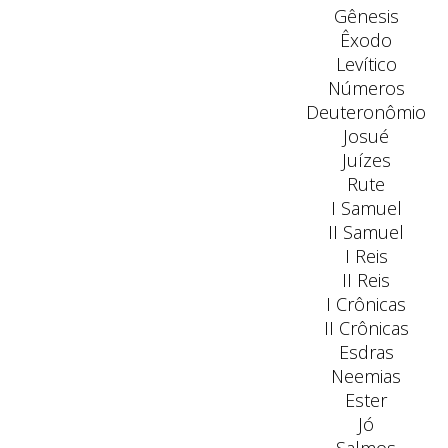
Gênesis
Êxodo
Levítico
Números
Deuteronômio
Josué
Juízes
Rute
I Samuel
II Samuel
I Reis
II Reis
I Crônicas
II Crônicas
Esdras
Neemias
Ester
Jó