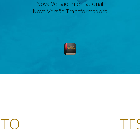
Nova Versão Internacional
Nova Versão Transformadora
NTO
TE