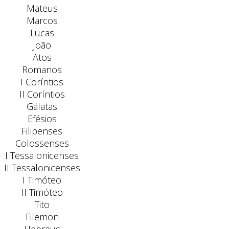
Mateus
Marcos
Lucas
João
Atos
Romanos
I Coríntios
II Coríntios
Gálatas
Efésios
Filipenses
Colossenses
I Tessalonicenses
II Tessalonicenses
I Timóteo
II Timóteo
Tito
Filemon