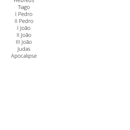
Hebreus
Tiago
I Pedro
II Pedro
I João
II João
III João
Judas
Apocalipse