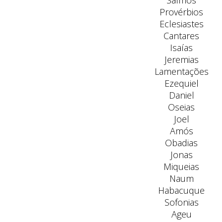
Salmos
Provérbios
Eclesiastes
Cantares
Isaías
Jeremias
Lamentações
Ezequiel
Daniel
Oseias
Joel
Amós
Obadias
Jonas
Miqueias
Naum
Habacuque
Sofonias
Ageu