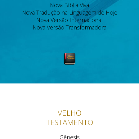
Nova Bíblia Viva
Nova Tradução na Linguagem de Hoje
Nova Versão Internacional
Nova Versão Transformadora
VELHO
TESTAMENTO
Gênesis