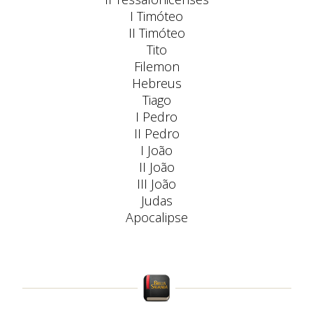
I Timóteo
II Timóteo
Tito
Filemon
Hebreus
Tiago
I Pedro
II Pedro
I João
II João
III João
Judas
Apocalipse