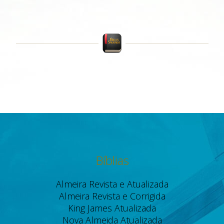
Bíblias
Almeira Revista e Atualizada
Almeira Revista e Corrigida
King James Atualizada
Nova Almeida Atualizada