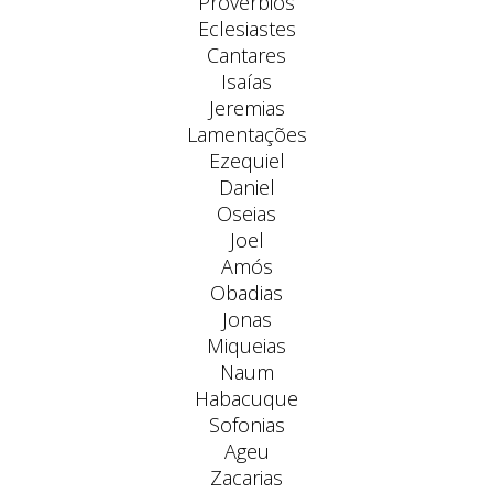
Provérbios
Eclesiastes
Cantares
Isaías
Jeremias
Lamentações
Ezequiel
Daniel
Oseias
Joel
Amós
Obadias
Jonas
Miqueias
Naum
Habacuque
Sofonias
Ageu
Zacarias