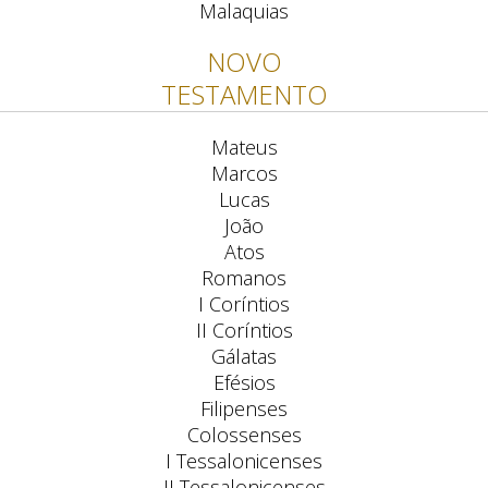
Malaquias
NOVO
TESTAMENTO
Mateus
Marcos
Lucas
João
Atos
Romanos
I Coríntios
II Coríntios
Gálatas
Efésios
Filipenses
Colossenses
I Tessalonicenses
II Tessalonicenses