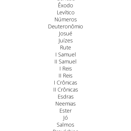
Êxodo
Levítico
Números
Deuteronômio
Josué
Juízes
Rute
I Samuel
II Samuel
I Reis
II Reis
I Crônicas
II Crônicas
Esdras
Neemias
Ester
Jó
Salmos