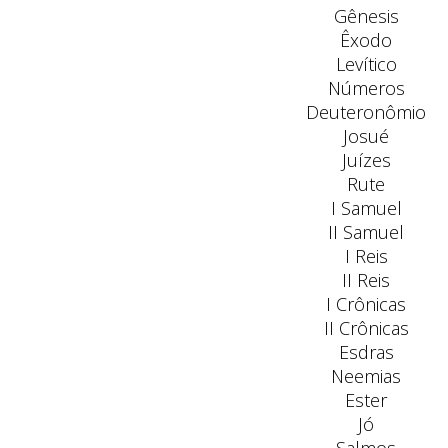
Gênesis
Êxodo
Levítico
Números
Deuteronômio
Josué
Juízes
Rute
I Samuel
II Samuel
I Reis
II Reis
I Crônicas
II Crônicas
Esdras
Neemias
Ester
Jó