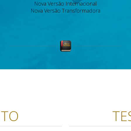
Nova Versão Internacional
Nova Versão Transformadora
NTO
TE