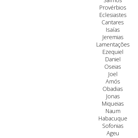
Salmos
Provérbios
Eclesiastes
Cantares
Isaías
Jeremias
Lamentações
Ezequiel
Daniel
Oseias
Joel
Amós
Obadias
Jonas
Miqueias
Naum
Habacuque
Sofonias
Ageu