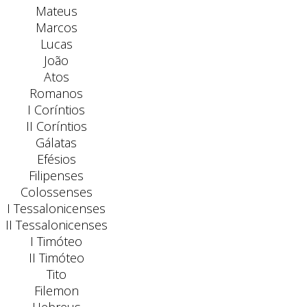
Mateus
Marcos
Lucas
João
Atos
Romanos
I Coríntios
II Coríntios
Gálatas
Efésios
Filipenses
Colossenses
I Tessalonicenses
II Tessalonicenses
I Timóteo
II Timóteo
Tito
Filemon