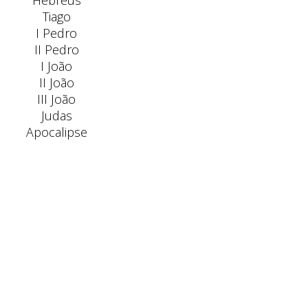
Hebreus
Tiago
I Pedro
II Pedro
I João
II João
III João
Judas
Apocalipse