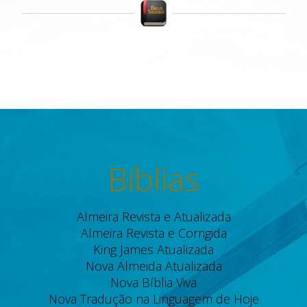
Bíblias
Almeira Revista e Atualizada
Almeira Revista e Corrigida
King James Atualizada
Nova Almeida Atualizada
Nova Bíblia Viva
Nova Tradução na Linguagem de Hoje