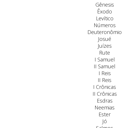
Gênesis
Êxodo
Levítico
Números
Deuteronômio
Josué
Juízes
Rute
I Samuel
II Samuel
I Reis
II Reis
I Crônicas
II Crônicas
Esdras
Neemias
Ester
Jó