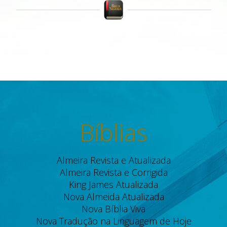
Bíblias
Almeira Revista e Atualizada
Almeira Revista e Corrigida
King James Atualizada
Nova Almeida Atualizada
Nova Bíblia Viva
Nova Tradução na Linguagem de Hoje