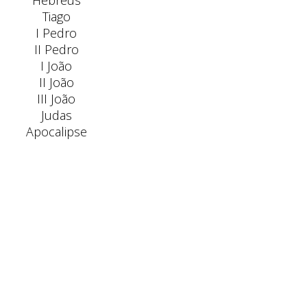
Hebreus
Tiago
I Pedro
II Pedro
I João
II João
III João
Judas
Apocalipse