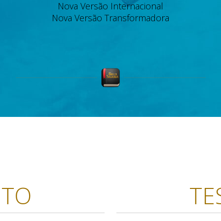
Nova Versão Internacional
Nova Versão Transformadora
NTO
TE