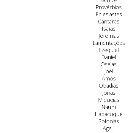
Salmos
Provérbios
Eclesiastes
Cantares
Isaías
Jeremias
Lamentações
Ezequiel
Daniel
Oseias
Joel
Amós
Obadias
Jonas
Miqueias
Naum
Habacuque
Sofonias
Ageu