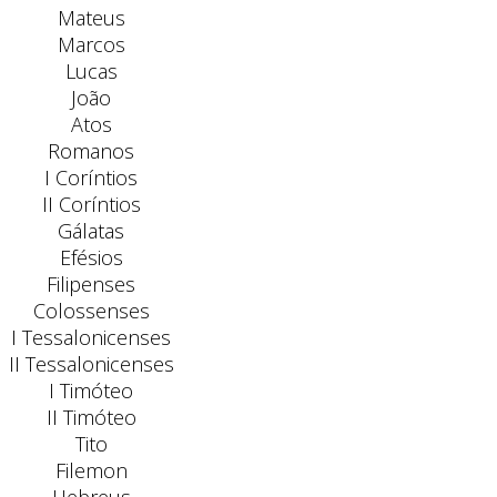
Mateus
Marcos
Lucas
João
Atos
Romanos
I Coríntios
II Coríntios
Gálatas
Efésios
Filipenses
Colossenses
I Tessalonicenses
II Tessalonicenses
I Timóteo
II Timóteo
Tito
Filemon