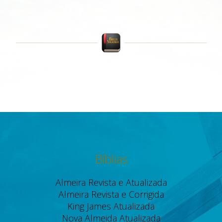
Bíblias
Almeira Revista e Atualizada
Almeira Revista e Corrigida
King James Atualizada
Nova Almeida Atualizada