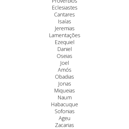
Provérbios
Eclesiastes
Cantares
Isaías
Jeremias
Lamentações
Ezequiel
Daniel
Oseias
Joel
Amós
Obadias
Jonas
Miqueias
Naum
Habacuque
Sofonias
Ageu
Zacarias