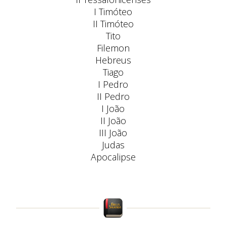
I Timóteo
II Timóteo
Tito
Filemon
Hebreus
Tiago
I Pedro
II Pedro
I João
II João
III João
Judas
Apocalipse