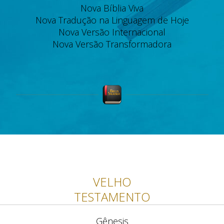
Nova Bíblia Viva
Nova Tradução na Linguagem de Hoje
Nova Versão Internacional
Nova Versão Transformadora
VELHO
TESTAMENTO
Gênesis