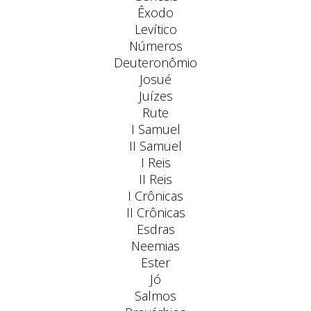
Êxodo
Levítico
Números
Deuteronômio
Josué
Juízes
Rute
I Samuel
II Samuel
I Reis
II Reis
I Crônicas
II Crônicas
Esdras
Neemias
Ester
Jó
Salmos