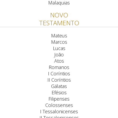
Malaquias
NOVO
TESTAMENTO
Mateus
Marcos
Lucas
João
Atos
Romanos
I Coríntios
II Coríntios
Gálatas
Efésios
Filipenses
Colossenses
I Tessalonicenses
II Tessalonicenses