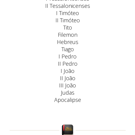
II Tessalonicenses
I Timóteo
II Timóteo
Tito
Filemon
Hebreus
Tiago
I Pedro
II Pedro
I João
II João
III João
Judas
Apocalipse