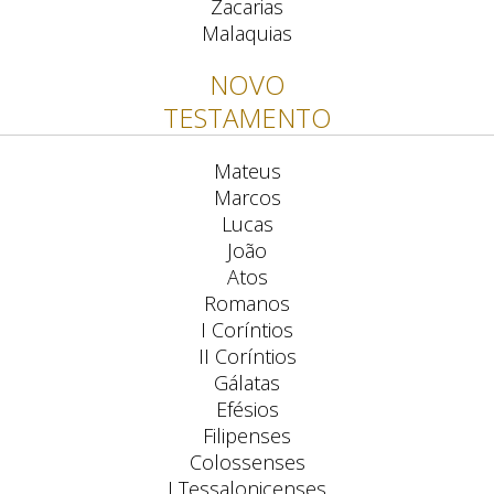
Zacarias
Malaquias
NOVO
TESTAMENTO
Mateus
Marcos
Lucas
João
Atos
Romanos
I Coríntios
II Coríntios
Gálatas
Efésios
Filipenses
Colossenses
I Tessalonicenses