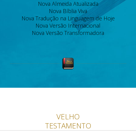
Nova Almeida Atualizada
Nova Bíblia Viva
Nova Tradução na Linguagem de Hoje
Nova Versão Internacional
Nova Versão Transformadora
VELHO
TESTAMENTO