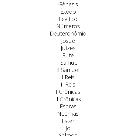
Gênesis
Êxodo
Levítico
Números
Deuteronômio
Josué
Juízes
Rute
I Samuel
II Samuel
I Reis
II Reis
I Crônicas
II Crônicas
Esdras
Neemias
Ester
Jó
Salmos