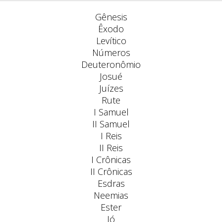
Gênesis
Êxodo
Levítico
Números
Deuteronômio
Josué
Juízes
Rute
I Samuel
II Samuel
I Reis
II Reis
I Crônicas
II Crônicas
Esdras
Neemias
Ester
Jó