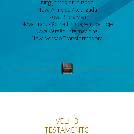
King James Atualizada
Nova Almeida Atualizada
Nova Bíblia Viva
Nova Tradução na Linguagem de Hoje
Nova Versão Internacional
Nova Versão Transformadora
VELHO
TESTAMENTO