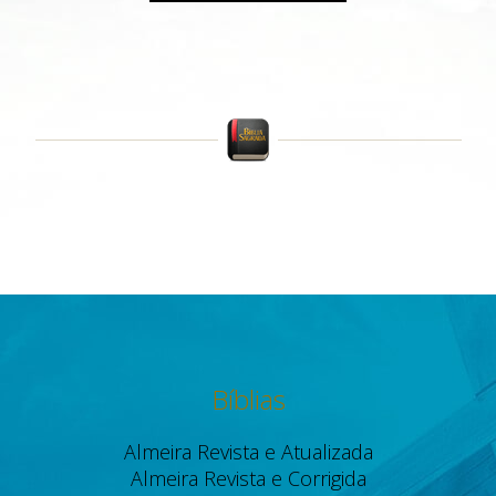
Bíblias
Almeira Revista e Atualizada
Almeira Revista e Corrigida