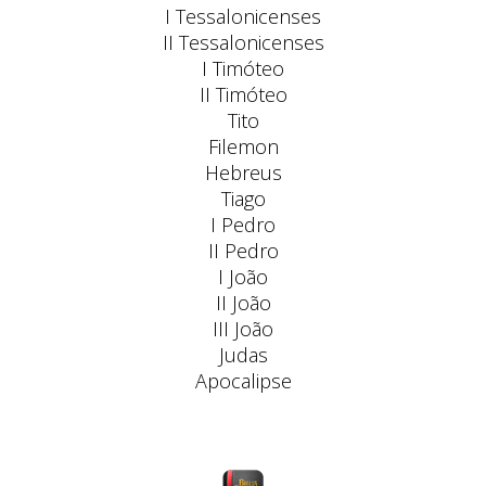
I Tessalonicenses
II Tessalonicenses
I Timóteo
II Timóteo
Tito
Filemon
Hebreus
Tiago
I Pedro
II Pedro
I João
II João
III João
Judas
Apocalipse