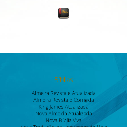
Bíblias
Almeira Revista e Atualizada
Almeira Revista e Corrigida
King James Atualizada
Nova Almeida Atualizada
Nova Bíblia Viva