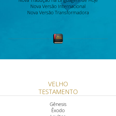
Nova Tradução na Linguagem de Hoje
Nova Versão Internacional
Nova Versão Transformadora
VELHO
TESTAMENTO
Gênesis
Êxodo