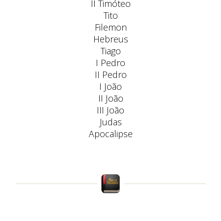
II Timóteo
Tito
Filemon
Hebreus
Tiago
I Pedro
II Pedro
I João
II João
III João
Judas
Apocalipse