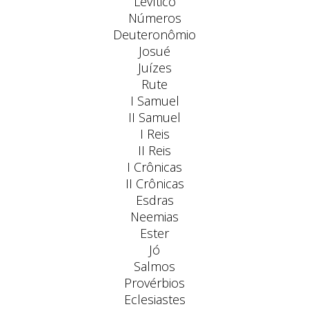
Levítico
Números
Deuteronômio
Josué
Juízes
Rute
I Samuel
II Samuel
I Reis
II Reis
I Crônicas
II Crônicas
Esdras
Neemias
Ester
Jó
Salmos
Provérbios
Eclesiastes