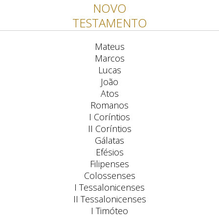
NOVO
TESTAMENTO
Mateus
Marcos
Lucas
João
Atos
Romanos
I Coríntios
II Coríntios
Gálatas
Efésios
Filipenses
Colossenses
I Tessalonicenses
II Tessalonicenses
I Timóteo