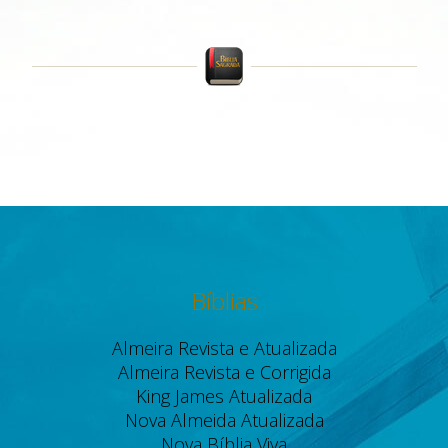
Bíblias
Almeira Revista e Atualizada
Almeira Revista e Corrigida
King James Atualizada
Nova Almeida Atualizada
Nova Bíblia Viva