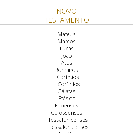
NOVO
TESTAMENTO
Mateus
Marcos
Lucas
João
Atos
Romanos
I Coríntios
II Coríntios
Gálatas
Efésios
Filipenses
Colossenses
I Tessalonicenses
II Tessalonicenses