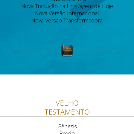
Nova Tradução na Linguagem de Hoje
Nova Versão Internacional
Nova Versão Transformadora
VELHO
TESTAMENTO
Gênesis
Êxodo