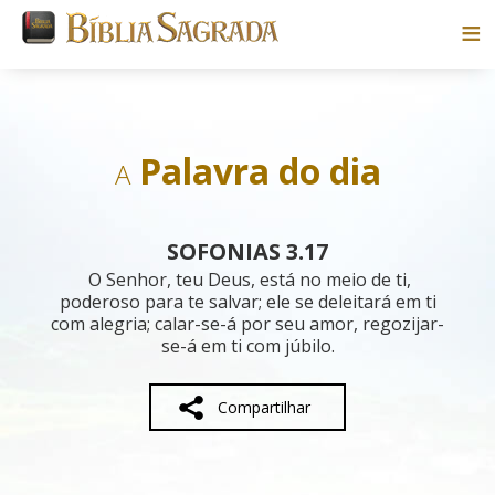
Bíblias
Livros
Palavra do dia
A
Pesquisar
SOFONIAS 3.17
Blog
O Senhor, teu Deus, está no meio de ti,
poderoso para te salvar; ele se deleitará em ti
com alegria; calar-se-á por seu amor, regozijar-
Parceiros
se-á em ti com júbilo.
Sobre
Compartilhar