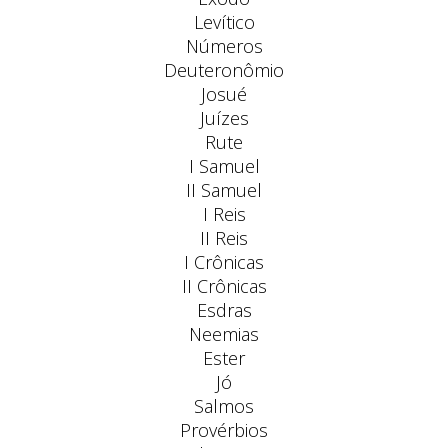
Levítico
Números
Deuteronômio
Josué
Juízes
Rute
I Samuel
II Samuel
I Reis
II Reis
I Crônicas
II Crônicas
Esdras
Neemias
Ester
Jó
Salmos
Provérbios