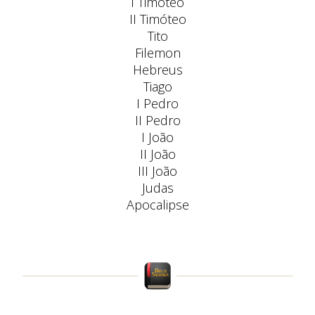
I Timóteo
II Timóteo
Tito
Filemon
Hebreus
Tiago
I Pedro
II Pedro
I João
II João
III João
Judas
Apocalipse