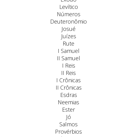
Levítico
Números
Deuteronômio
Josué
Juízes
Rute
I Samuel
II Samuel
I Reis
II Reis
I Crônicas
II Crônicas
Esdras
Neemias
Ester
Jó
Salmos
Provérbios