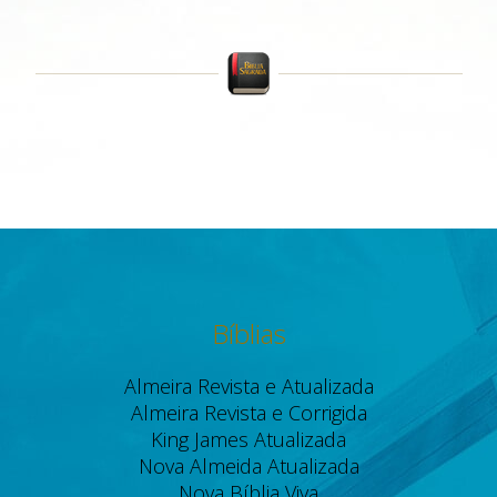
Bíblias
Almeira Revista e Atualizada
Almeira Revista e Corrigida
King James Atualizada
Nova Almeida Atualizada
Nova Bíblia Viva