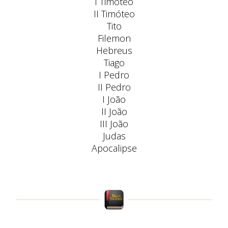
I Timóteo
II Timóteo
Tito
Filemon
Hebreus
Tiago
I Pedro
II Pedro
I João
II João
III João
Judas
Apocalipse