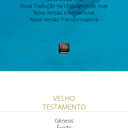
Nova Tradução na Linguagem de Hoje
Nova Versão Internacional
Nova Versão Transformadora
VELHO
TESTAMENTO
Gênesis
Êxodo