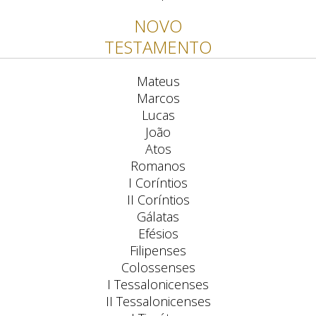
NOVO
TESTAMENTO
Mateus
Marcos
Lucas
João
Atos
Romanos
I Coríntios
II Coríntios
Gálatas
Efésios
Filipenses
Colossenses
I Tessalonicenses
II Tessalonicenses