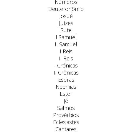
Números
Deuteronômio
Josué
Juízes
Rute
I Samuel
II Samuel
I Reis
II Reis
I Crônicas
II Crônicas
Esdras
Neemias
Ester
Jó
Salmos
Provérbios
Eclesiastes
Cantares