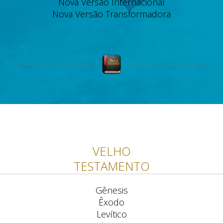
Nova Versão Internacional
Nova Versão Transformadora
VELHO
TESTAMENTO
Gênesis
Êxodo
Levítico