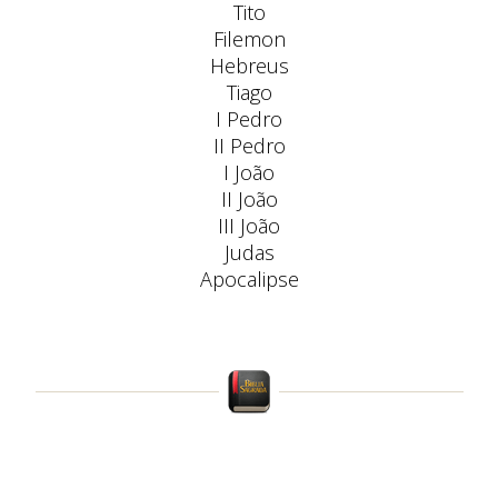
Tito
Filemon
Hebreus
Tiago
I Pedro
II Pedro
I João
II João
III João
Judas
Apocalipse