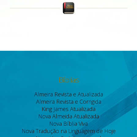
Bíblias
Almeira Revista e Atualizada
Almeira Revista e Corrigida
King James Atualizada
Nova Almeida Atualizada
Nova Bíblia Viva
Nova Tradução na Linguagem de Hoje