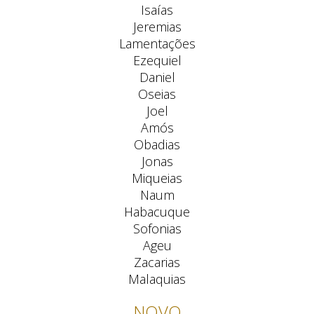
Isaías
Jeremias
Lamentações
Ezequiel
Daniel
Oseias
Joel
Amós
Obadias
Jonas
Miqueias
Naum
Habacuque
Sofonias
Ageu
Zacarias
Malaquias
NOVO