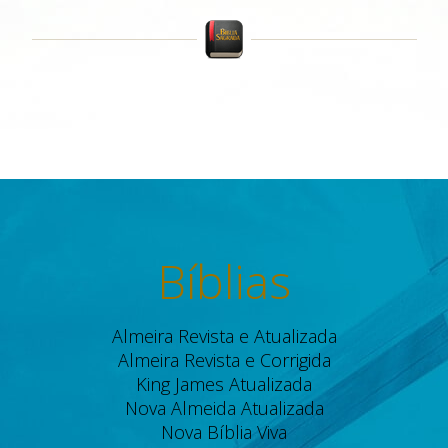
Bíblias
Almeira Revista e Atualizada
Almeira Revista e Corrigida
King James Atualizada
Nova Almeida Atualizada
Nova Bíblia Viva