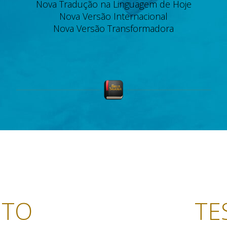
Nova Tradução na Linguagem de Hoje
Nova Versão Internacional
Nova Versão Transformadora
NTO
TE