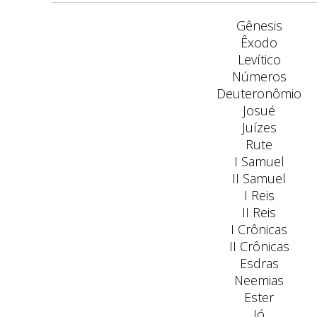
Gênesis
Êxodo
Levítico
Números
Deuteronômio
Josué
Juízes
Rute
I Samuel
II Samuel
I Reis
II Reis
I Crônicas
II Crônicas
Esdras
Neemias
Ester
Jó