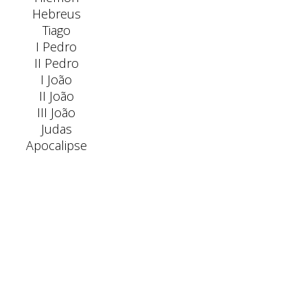
Hebreus
Tiago
I Pedro
II Pedro
I João
II João
III João
Judas
Apocalipse