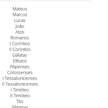
Mateus
Marcos
Lucas
João
Atos
Romanos
I Coríntios
II Coríntios
Gálatas
Efésios
Filipenses
Colossenses
I Tessalonicenses
II Tessalonicenses
I Timóteo
II Timóteo
Tito
Filemon