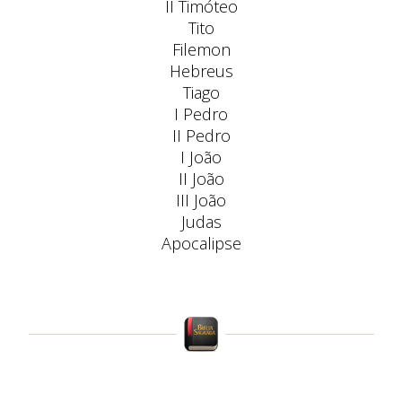
II Timóteo
Tito
Filemon
Hebreus
Tiago
I Pedro
II Pedro
I João
II João
III João
Judas
Apocalipse