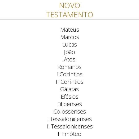
NOVO
TESTAMENTO
Mateus
Marcos
Lucas
João
Atos
Romanos
I Coríntios
II Coríntios
Gálatas
Efésios
Filipenses
Colossenses
I Tessalonicenses
II Tessalonicenses
I Timóteo