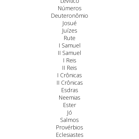
Levítico
Números
Deuteronômio
Josué
Juízes
Rute
I Samuel
II Samuel
I Reis
II Reis
I Crônicas
II Crônicas
Esdras
Neemias
Ester
Jó
Salmos
Provérbios
Eclesiastes