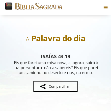
Bíblias
Livros
Palavra do dia
A
Pesquisar
ISAÍAS 43.19
Blog
Eis que farei uma coisa nova, e, agora, sairá à
luz; porventura, não a sabereis? Eis que porei
um caminho no deserto e rios, no ermo.
Parceiros
Sobre
Compartilhar