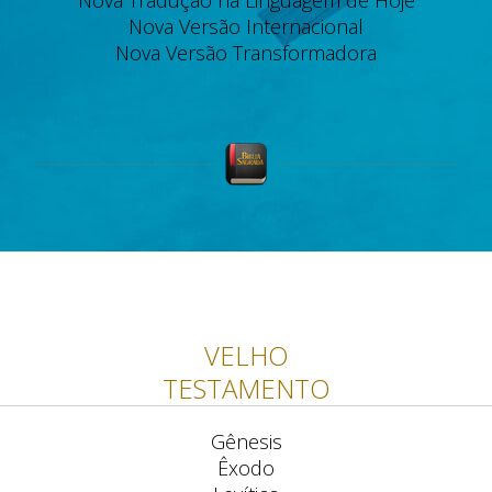
Nova Tradução na Linguagem de Hoje
Nova Versão Internacional
Nova Versão Transformadora
VELHO
TESTAMENTO
Gênesis
Êxodo