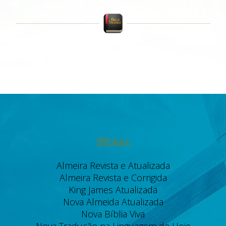
Bíblias
Almeira Revista e Atualizada
Almeira Revista e Corrigida
King James Atualizada
Nova Almeida Atualizada
Nova Bíblia Viva