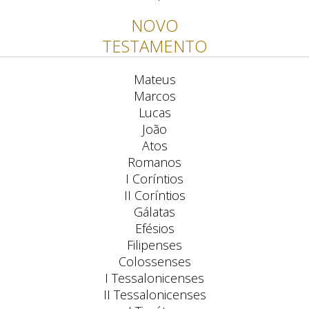
NOVO
TESTAMENTO
Mateus
Marcos
Lucas
João
Atos
Romanos
I Coríntios
II Coríntios
Gálatas
Efésios
Filipenses
Colossenses
I Tessalonicenses
II Tessalonicenses