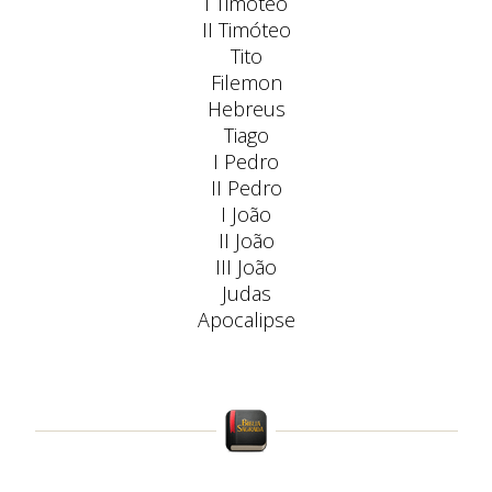
I Timóteo
II Timóteo
Tito
Filemon
Hebreus
Tiago
I Pedro
II Pedro
I João
II João
III João
Judas
Apocalipse