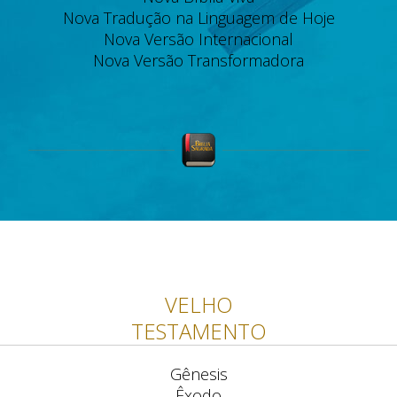
Nova Tradução na Linguagem de Hoje
Nova Versão Internacional
Nova Versão Transformadora
VELHO
TESTAMENTO
Gênesis
Êxodo