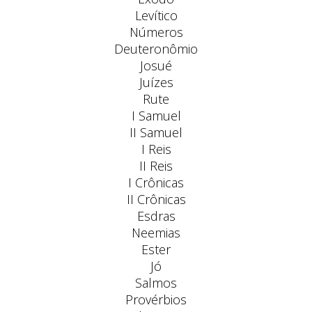
Levítico
Números
Deuteronômio
Josué
Juízes
Rute
I Samuel
II Samuel
I Reis
II Reis
I Crônicas
II Crônicas
Esdras
Neemias
Ester
Jó
Salmos
Provérbios