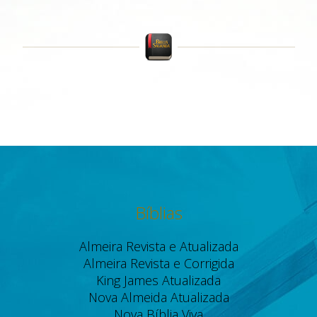
Bíblias
Almeira Revista e Atualizada
Almeira Revista e Corrigida
King James Atualizada
Nova Almeida Atualizada
Nova Bíblia Viva