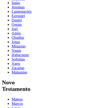
Isaías
Jeremias
Lamentações
Ezequiel
Daniel
Oseias
Joel
Amós
Obadias
Jonas
Miqueias
Naum
Habacuque
Sofonias
Ageu
Zacarias
Malaquias
Novo
Testamento
Mateus
Marcos
Lucas