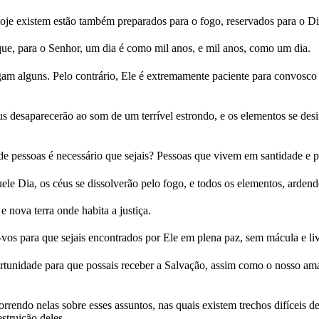
oje existem estão também preparados para o fogo, reservados para o Dia 
ue, para o Senhor, um dia é como mil anos, e mil anos, como um dia.
am alguns. Pelo contrário, Ele é extremamente paciente para convosc
 desaparecerão ao som de um terrível estrondo, e os elementos se desint
 de pessoas é necessário que sejais? Pessoas que vivem em santidade e 
 Dia, os céus se dissolverão pelo fogo, e todos os elementos, ardendo
nova terra onde habita a justiça.
vos para que sejais encontrados por Ele em plena paz, sem mácula e liv
tunidade para que possais receber a Salvação, assim como o nosso am
endo nelas sobre esses assuntos, nas quais existem trechos difíceis de 
struição deles.