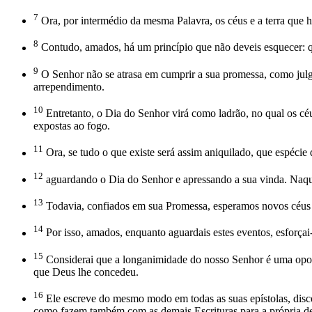
7
Ora, por intermédio da mesma Palavra, os céus e a terra que h
8
Contudo, amados, há um princípio que não deveis esquecer: q
9
O Senhor não se atrasa em cumprir a sua promessa, como julg
arrependimento.
10
Entretanto, o Dia do Senhor virá como ladrão, no qual os céus
expostas ao fogo.
11
Ora, se tudo o que existe será assim aniquilado, que espécie
12
aguardando o Dia do Senhor e apressando a sua vinda. Naquele
13
Todavia, confiados em sua Promessa, esperamos novos céus e 
14
Por isso, amados, enquanto aguardais estes eventos, esforçai-
15
Considerai que a longanimidade do nosso Senhor é uma opor
que Deus lhe concedeu.
16
Ele escreve do mesmo modo em todas as suas epístolas, discorr
como fazem também com as demais Escrituras para a própria de