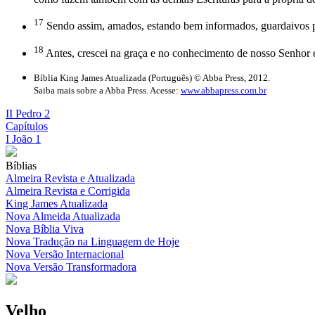
17
Sendo assim, amados, estando bem informados, guardaivos par
18
Antes, crescei na graça e no conhecimento de nosso Senhor e
Bíblia King James Atualizada (Português) © Abba Press, 2012.
Saiba mais sobre a Abba Press. Acesse:
www.abbapress.com.br
II Pedro 2
Capítulos
I João 1
Bíblias
Almeira Revista e Atualizada
Almeira Revista e Corrigida
King James Atualizada
Nova Almeida Atualizada
Nova Bíblia Viva
Nova Tradução na Linguagem de Hoje
Nova Versão Internacional
Nova Versão Transformadora
Velho