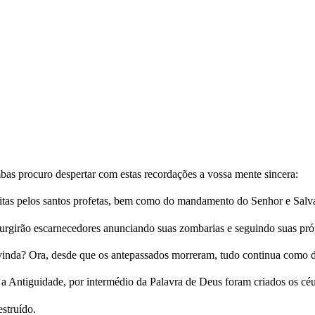
as procuro despertar com estas recordações a vossa mente sincera:
ditas pelos santos profetas, bem como do mandamento do Senhor e Salva
surgirão escarnecedores anunciando suas zombarias e seguindo suas pró
nda? Ora, desde que os antepassados morreram, tudo continua como de
Antiguidade, por intermédio da Palavra de Deus foram criados os céus 
struído.