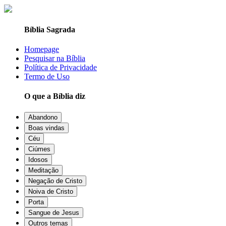
Bíblia Sagrada
Homepage
Pesquisar na Bíblia
Política de Privacidade
Termo de Uso
O que a Bíblia diz
Abandono
Boas vindas
Céu
Ciúmes
Idosos
Meditação
Negação de Cristo
Noiva de Cristo
Porta
Sangue de Jesus
Outros temas