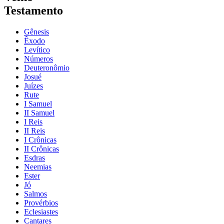
Testamento
Gênesis
Êxodo
Levítico
Números
Deuteronômio
Josué
Juízes
Rute
I Samuel
II Samuel
I Reis
II Reis
I Crônicas
II Crônicas
Esdras
Neemias
Ester
Jó
Salmos
Provérbios
Eclesiastes
Cantares