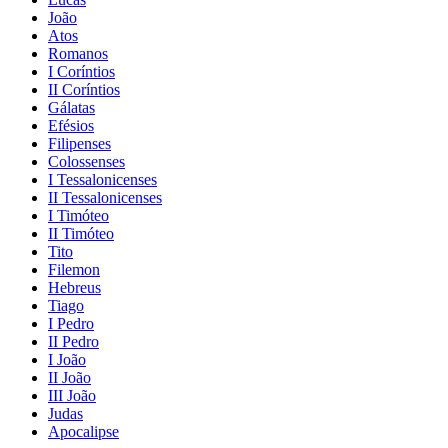
João
Atos
Romanos
I Coríntios
II Coríntios
Gálatas
Efésios
Filipenses
Colossenses
I Tessalonicenses
II Tessalonicenses
I Timóteo
II Timóteo
Tito
Filemon
Hebreus
Tiago
I Pedro
II Pedro
I João
II João
III João
Judas
Apocalipse