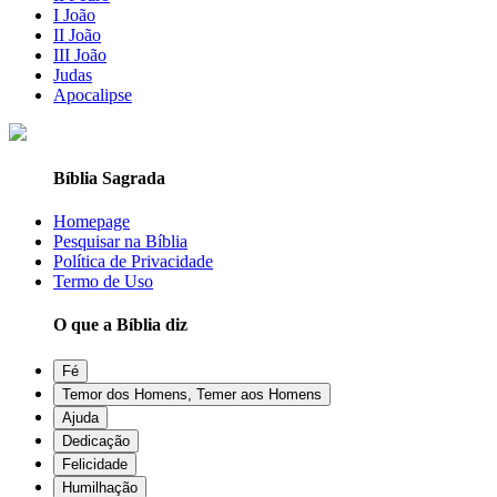
I João
II João
III João
Judas
Apocalipse
Bíblia Sagrada
Homepage
Pesquisar na Bíblia
Política de Privacidade
Termo de Uso
O que a Bíblia diz
Fé
Temor dos Homens, Temer aos Homens
Ajuda
Dedicação
Felicidade
Humilhação