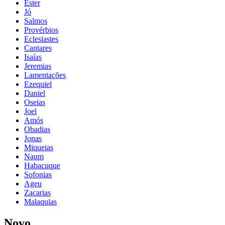
Ester
Jó
Salmos
Provérbios
Eclesiastes
Cantares
Isaías
Jeremias
Lamentações
Ezequiel
Daniel
Oseias
Joel
Amós
Obadias
Jonas
Miqueias
Naum
Habacuque
Sofonias
Ageu
Zacarias
Malaquias
Novo