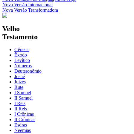
Nova Versão Internacional
Nova Versão Transformadora
Velho
Testamento
Gênesis
Êxodo
Levítico
Números
Deuteronômio
Josué
Juízes
Rute
I Samuel
II Samuel
I Reis
II Reis
I Crônicas
II Crônicas
Esdras
Neemias