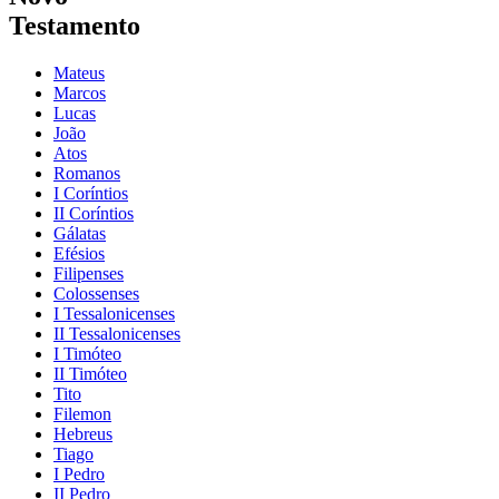
Testamento
Mateus
Marcos
Lucas
João
Atos
Romanos
I Coríntios
II Coríntios
Gálatas
Efésios
Filipenses
Colossenses
I Tessalonicenses
II Tessalonicenses
I Timóteo
II Timóteo
Tito
Filemon
Hebreus
Tiago
I Pedro
II Pedro