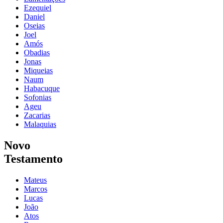
Ezequiel
Daniel
Oseias
Joel
Amós
Obadias
Jonas
Miqueias
Naum
Habacuque
Sofonias
Ageu
Zacarias
Malaquias
Novo
Testamento
Mateus
Marcos
Lucas
João
Atos