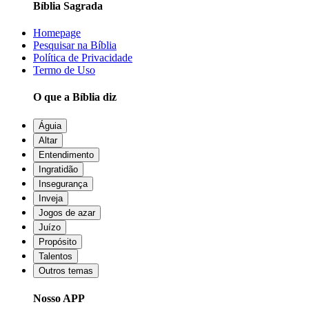
Bíblia Sagrada
Homepage
Pesquisar na Bíblia
Política de Privacidade
Termo de Uso
O que a Bíblia diz
Águia
Altar
Entendimento
Ingratidão
Insegurança
Inveja
Jogos de azar
Juízo
Propósito
Talentos
Outros temas
Nosso APP