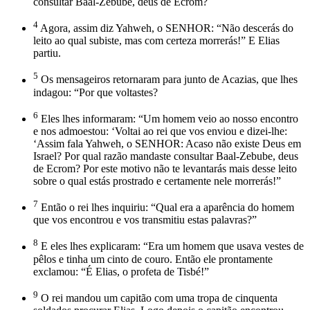
consultar Baal-Zebube, deus de Ecrom?
4
Agora, assim diz Yahweh, o SENHOR: “Não descerás do
leito ao qual subiste, mas com certeza morrerás!” E Elias
partiu.
5
Os mensageiros retornaram para junto de Acazias, que lhes
indagou: “Por que voltastes?
6
Eles lhes informaram: “Um homem veio ao nosso encontro
e nos admoestou: ‘Voltai ao rei que vos enviou e dizei-lhe:
‘Assim fala Yahweh, o SENHOR: Acaso não existe Deus em
Israel? Por qual razão mandaste consultar Baal-Zebube, deus
de Ecrom? Por este motivo não te levantarás mais desse leito
sobre o qual estás prostrado e certamente nele morrerás!”
7
Então o rei lhes inquiriu: “Qual era a aparência do homem
que vos encontrou e vos transmitiu estas palavras?”
8
E eles lhes explicaram: “Era um homem que usava vestes de
pêlos e tinha um cinto de couro. Então ele prontamente
exclamou: “É Elias, o profeta de Tisbé!”
9
O rei mandou um capitão com uma tropa de cinquenta