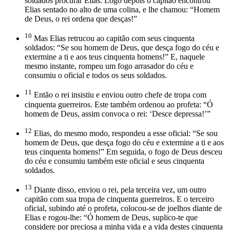
soldados procurar Elias. Logo depois o capitão encontrou
Elias sentado no alto de uma colina, e lhe chamou: “Homem
de Deus, o rei ordena que desças!”
10
Mas Elias retrucou ao capitão com seus cinquenta
soldados: “Se sou homem de Deus, que desça fogo do céu e
extermine a ti e aos teus cinquenta homens!” E, naquele
mesmo instante, rompeu um fogo arrasador do céu e
consumiu o oficial e todos os seus soldados.
11
Então o rei insistiu e enviou outro chefe de tropa com
cinquenta guerreiros. Este também ordenou ao profeta: “Ó
homem de Deus, assim convoca o rei: ‘Desce depressa!’”
12
Elias, do mesmo modo, respondeu a esse oficial: “Se sou
homem de Deus, que desça fogo do céu e extermine a ti e aos
teus cinquenta homens!” Em seguida, o fogo de Deus desceu
do céu e consumiu também este oficial e seus cinquenta
soldados.
13
Diante disso, enviou o rei, pela terceira vez, um outro
capitão com sua tropa de cinquenta guerreiros. E o terceiro
oficial, subindo até o profeta, colocou-se de joelhos diante de
Elias e rogou-lhe: “Ó homem de Deus, suplico-te que
considere por preciosa a minha vida e a vida destes cinquenta