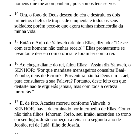
homens que me acompanham, pois somos teus servos.
14
Ora, o fogo de Deus desceu do céu e destruiu os dois
primeiros chefes de tropas de cinquenta e todos os seus
soldados; porém peço-te que agora tenhas misericórdia da
minha vida.
15
Então o Anjo de Yahweh orientou Elias, dizendo: “Desce
com este homem; não tenhas receio!” Elias prontamente se
levantou e desceu com o oficial e foram ter com o rei.
16
Ao chegar diante do rei, falou Elias: “Assim diz Yahweh, o
SENHOR: ‘Por que mandaste mensageiros consultar Baal-
Zebube, deus de Ecrom?” Porventura não há Deus em Israel,
para consultares a sua Palavra? Portanto, deste leito em que
deitaste não te erguerás jamais, mas com toda a certeza
morrerás.”
17
E, de fato, Acazias morreu conforme Yahweh, o
SENHOR, havia determinado por intermédio de Elias. Como
não tinha filhos, Iehoram, Jorão, seu irmão, ascendeu ao trono
em seu lugar. Jorão começou a reinar no segundo ano de
Jeorão, rei de Judá, filho de Josafá.