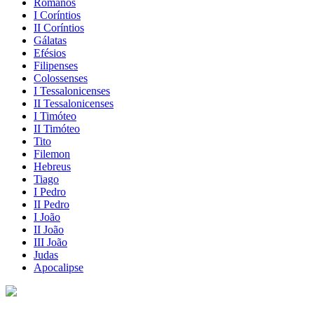
Romanos
I Coríntios
II Coríntios
Gálatas
Efésios
Filipenses
Colossenses
I Tessalonicenses
II Tessalonicenses
I Timóteo
II Timóteo
Tito
Filemon
Hebreus
Tiago
I Pedro
II Pedro
I João
II João
III João
Judas
Apocalipse