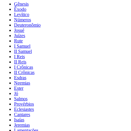
Gênesis
Êxodo
Levítico
Números
Deuteronômio
Josué
Juízes
Rute
I Samuel
II Samuel
I Reis
II Reis
I Crônicas
II Crônicas
Esdras
Neemias
Ester
Jó
Salmos
Provérbios
Eclesiastes
Cantares
Isaías
Jeremias
Lamentações