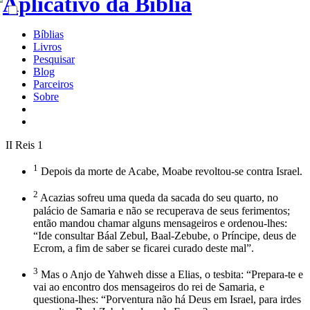
Bíblias
Livros
Pesquisar
Blog
Parceiros
Sobre
II Reis 1
1
Depois da morte de Acabe, Moabe revoltou-se contra Israel.
2
Acazias sofreu uma queda da sacada do seu quarto, no
palácio de Samaria e não se recuperava de seus ferimentos;
então mandou chamar alguns mensageiros e ordenou-lhes:
“Ide consultar Báal Zebul, Baal-Zebube, o Príncipe, deus de
Ecrom, a fim de saber se ficarei curado deste mal”.
3
Mas o Anjo de Yahweh disse a Elias, o tesbita: “Prepara-te e
vai ao encontro dos mensageiros do rei de Samaria, e
questiona-lhes: “Porventura não há Deus em Israel, para irdes