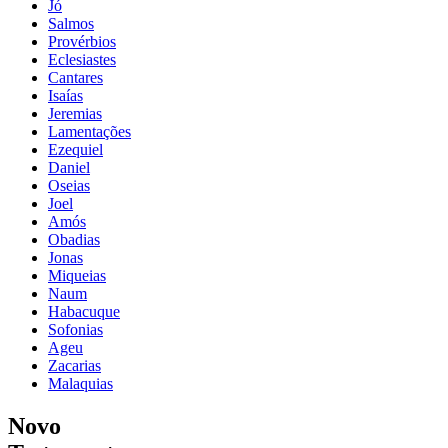
Jó
Salmos
Provérbios
Eclesiastes
Cantares
Isaías
Jeremias
Lamentações
Ezequiel
Daniel
Oseias
Joel
Amós
Obadias
Jonas
Miqueias
Naum
Habacuque
Sofonias
Ageu
Zacarias
Malaquias
Novo