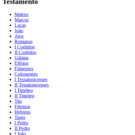
Testamento
Mateus
Marcos
Lucas
João
Atos
Romanos
I Coríntios
II Coríntios
Gálatas
Efésios
Filipenses
Colossenses
I Tessalonicenses
II Tessalonicenses
I Timóteo
II Timóteo
Tito
Filemon
Hebreus
Tiago
I Pedro
II Pedro
I João