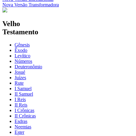
Nova Versão Transformadora
Velho
Testamento
Gênesis
Êxodo
Levítico
Números
Deuteronômio
Josué
Juízes
Rute
I Samuel
II Samuel
I Reis
II Reis
I Crônicas
II Crônicas
Esdras
Neemias
Ester