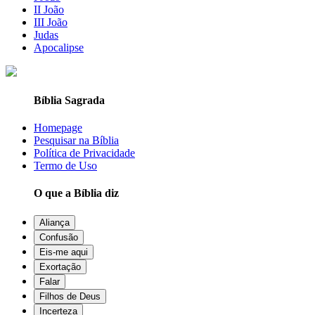
II João
III João
Judas
Apocalipse
Bíblia Sagrada
Homepage
Pesquisar na Bíblia
Política de Privacidade
Termo de Uso
O que a Bíblia diz
Aliança
Confusão
Eis-me aqui
Exortação
Falar
Filhos de Deus
Incerteza