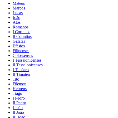
Mateus
Marcos
Lucas
João
Atos
Romanos
I Coríntios
II Coríntios
Gálatas
Efésios
Filipenses
Colossenses
I Tessalonicenses
II Tessalonicenses
I Timóteo
II Timóteo
Tito
Filemon
Hebreus
Tiago
I Pedro
II Pedro
I João
II João
III João