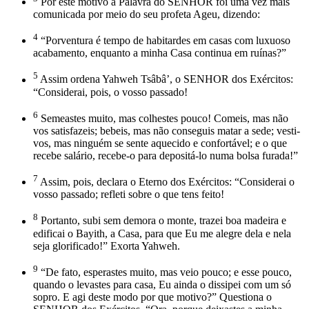
Por este motivo a Palavra do SENHOR foi uma vez mais
comunicada por meio do seu profeta Ageu, dizendo:
4
“Porventura é tempo de habitardes em casas com luxuoso
acabamento, enquanto a minha Casa continua em ruínas?”
5
Assim ordena Yahweh Tsâbâ’, o SENHOR dos Exércitos:
“Considerai, pois, o vosso passado!
6
Semeastes muito, mas colhestes pouco! Comeis, mas não
vos satisfazeis; bebeis, mas não conseguis matar a sede; vesti-
vos, mas ninguém se sente aquecido e confortável; e o que
recebe salário, recebe-o para depositá-lo numa bolsa furada!”
7
Assim, pois, declara o Eterno dos Exércitos: “Considerai o
vosso passado; refleti sobre o que tens feito!
8
Portanto, subi sem demora o monte, trazei boa madeira e
edificai o Bayith, a Casa, para que Eu me alegre dela e nela
seja glorificado!” Exorta Yahweh.
9
“De fato, esperastes muito, mas veio pouco; e esse pouco,
quando o levastes para casa, Eu ainda o dissipei com um só
sopro. E agi deste modo por que motivo?” Questiona o