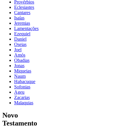
Provérbios
Eclesiastes
Cantares
Isaías
Jeremias
Lamentações
Ezequiel
Daniel
Oseias
Joel
Amós
Obadias
Jonas
Miqueias
Naum
Habacuque
Sofonias
Ageu
Zacarias
Malaquias
Novo
Testamento