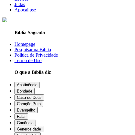
Judas
Apocalipse
Bíblia Sagrada
Homepage
Pesquisar na Bíblia
Política de Privacidade
Termo de Uso
O que a Bíblia diz
Abstinência
Bondade
Casa de Deus
Coração Puro
Evangelho
Falar
Ganância
Generosidade