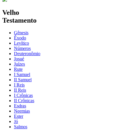
Velho
Testamento
Gênesis
Êxodo
Levítico
Números
Deuteronômio
Josué
Juízes
Rute
I Samuel
II Samuel
I Reis
II Reis
I Crônicas
II Crônicas
Esdras
Neemias
Ester
Jó
Salmos