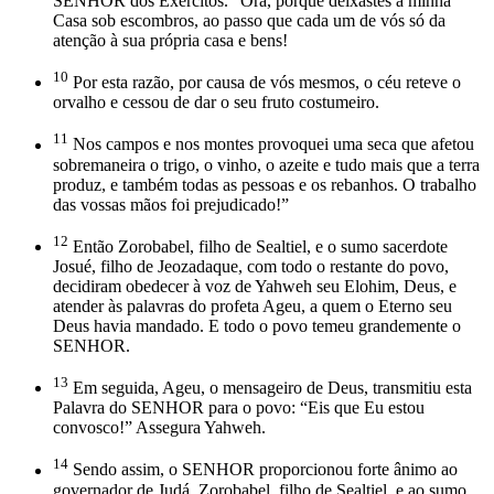
SENHOR dos Exércitos. “Ora, porque deixastes a minha
Casa sob escombros, ao passo que cada um de vós só da
atenção à sua própria casa e bens!
10
Por esta razão, por causa de vós mesmos, o céu reteve o
orvalho e cessou de dar o seu fruto costumeiro.
11
Nos campos e nos montes provoquei uma seca que afetou
sobremaneira o trigo, o vinho, o azeite e tudo mais que a terra
produz, e também todas as pessoas e os rebanhos. O trabalho
das vossas mãos foi prejudicado!”
12
Então Zorobabel, filho de Sealtiel, e o sumo sacerdote
Josué, filho de Jeozadaque, com todo o restante do povo,
decidiram obedecer à voz de Yahweh seu Elohim, Deus, e
atender às palavras do profeta Ageu, a quem o Eterno seu
Deus havia mandado. E todo o povo temeu grandemente o
SENHOR.
13
Em seguida, Ageu, o mensageiro de Deus, transmitiu esta
Palavra do SENHOR para o povo: “Eis que Eu estou
convosco!” Assegura Yahweh.
14
Sendo assim, o SENHOR proporcionou forte ânimo ao
governador de Judá, Zorobabel, filho de Sealtiel, e ao sumo