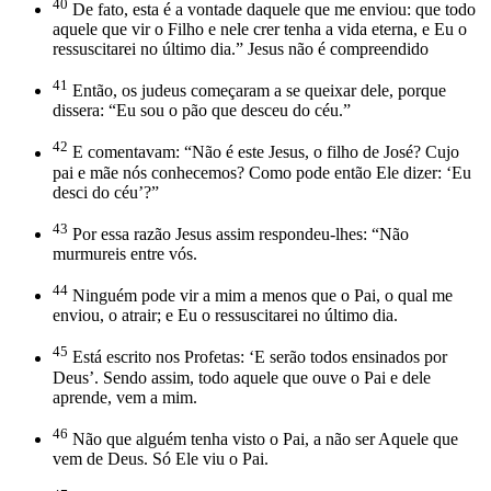
40
De fato, esta é a vontade daquele que me enviou: que todo
aquele que vir o Filho e nele crer tenha a vida eterna, e Eu o
ressuscitarei no último dia.” Jesus não é compreendido
41
Então, os judeus começaram a se queixar dele, porque
dissera: “Eu sou o pão que desceu do céu.”
42
E comentavam: “Não é este Jesus, o filho de José? Cu­jo
pai e mãe nós conhecemos? Como pode então Ele dizer: ‘Eu
desci do céu’?”
43
Por essa razão Jesus assim respondeu-lhes: “Não
murmureis entre vós.
44
Ninguém pode vir a mim a menos que o Pai, o qual me
enviou, o atrair; e Eu o ressuscitarei no último dia.
45
Está escrito nos Profetas: ‘E serão todos ensinados por
Deus’. Sendo assim, todo aquele que ouve o Pai e dele
aprende, vem a mim.
46
Não que alguém tenha visto o Pai, a não ser Aquele que
vem de Deus. Só Ele viu o Pai.