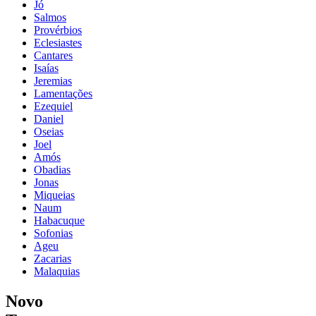
Jó
Salmos
Provérbios
Eclesiastes
Cantares
Isaías
Jeremias
Lamentações
Ezequiel
Daniel
Oseias
Joel
Amós
Obadias
Jonas
Miqueias
Naum
Habacuque
Sofonias
Ageu
Zacarias
Malaquias
Novo