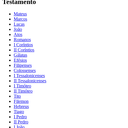
Testamento
Mateus
Marcos
Lucas
João
Atos
Romanos
I Coríntios
II Coríntios
Gálatas
Efésios
Filipenses
Colossenses
I Tessalonicenses
II Tessalonicenses
I Timóteo
II Timóteo
Tito
Filemon
Hebreus
Tiago
I Pedro
II Pedro
I João