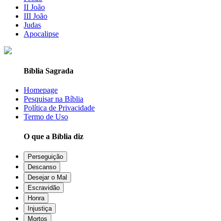
II João
III João
Judas
Apocalipse
Bíblia Sagrada
Homepage
Pesquisar na Bíblia
Política de Privacidade
Termo de Uso
O que a Bíblia diz
Perseguição
Descanso
Desejar o Mal
Escravidão
Honra
Injustiça
Mortos