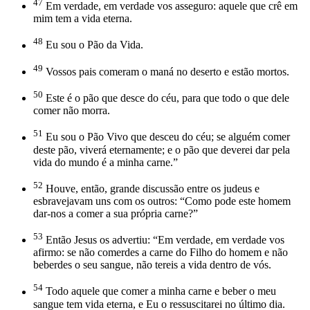
47
Em verdade, em verdade vos asseguro: aquele que crê em
mim tem a vida eterna.
48
Eu sou o Pão da Vida.
49
Vossos pais comeram o maná no deserto e estão mortos.
50
Este é o pão que desce do céu, para que todo o que dele
comer não morra.
51
Eu sou o Pão Vivo que desceu do céu; se alguém comer
deste pão, viverá eternamente; e o pão que deverei dar pela
vida do mundo é a minha carne.”
52
Houve, então, grande discussão entre os judeus e
esbravejavam uns com os outros: “Como pode este homem
dar-nos a comer a sua própria carne?”
53
Então Jesus os advertiu: “Em verdade, em verdade vos
afirmo: se não comerdes a carne do Filho do homem e não
beberdes o seu sangue, não tereis a vida dentro de vós.
54
Todo aquele que comer a minha carne e beber o meu
sangue tem vida eterna, e Eu o ressuscitarei no último dia.