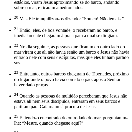
estádios, viram Jesus aproximando-se do barco, andando
sobre o mar, e ficaram amedrontados.
20
Mas Ele tranquilizou-os dizendo: “Sou eu! Não temais.”
21
Então, eles, de boa vontade, o receberam no barco, e
imediatamente chegaram à praia para a qual se dirigiam.
22
No dia seguinte, as pessoas que ficaram do outro lado do
mar viram que ali não havia senão um barco e Jesus não havia
entrado nele com seus discípulos, mas que eles tinham partido
sós.
23
Entretanto, outros barcos chegaram de Tiberíades, próximo
do lugar onde o povo havia comido o pão, após o Senhor
haver dado graças.
24
Quando as pessoas da multidão perceberam que Jesus não
estava ali nem seus discípulos, entraram em seus barcos e
partiram para Cafarnaum à procura de Jesus.
25
E, tendo-o encontrado do outro lado do mar, perguntaram-
lhe: “Mestre, quando chegaste aqui?”