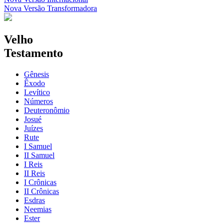
Nova Versão Transformadora
Velho
Testamento
Gênesis
Êxodo
Levítico
Números
Deuteronômio
Josué
Juízes
Rute
I Samuel
II Samuel
I Reis
II Reis
I Crônicas
II Crônicas
Esdras
Neemias
Ester