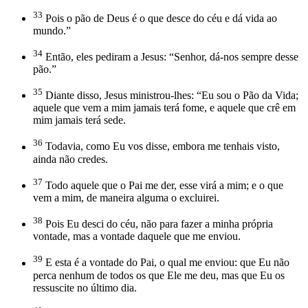
33
Pois o pão de Deus é o que desce do céu e dá vida ao
mundo.”
34
Então, eles pediram a Jesus: “Senhor, dá-nos sempre desse
pão.”
35
Diante disso, Jesus ministrou-lhes: “Eu sou o Pão da Vida;
aquele que vem a mim jamais terá fome, e aquele que crê em
mim jamais terá sede.
36
Todavia, como Eu vos disse, embora me tenhais visto,
ainda não credes.
37
Todo aquele que o Pai me der, esse virá a mim; e o que
vem a mim, de maneira alguma o excluirei.
38
Pois Eu desci do céu, não para fazer a minha própria
vontade, mas a vontade daquele que me enviou.
39
E esta é a vontade do Pai, o qual me enviou: que Eu não
perca nenhum de todos os que Ele me deu, mas que Eu os
ressuscite no último dia.