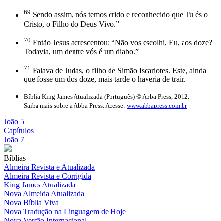
69
Sendo assim, nós temos crido e reconhecido que Tu és o
Cristo, o Filho do Deus Vivo.”
70
Então Jesus acrescentou: “Não vos escolhi, Eu, aos doze?
Todavia, um dentre vós é um diabo.”
71
Falava de Judas, o filho de Simão Iscariotes. Este, ainda
que fosse um dos doze, mais tarde o haveria de trair.
Bíblia King James Atualizada (Português) © Abba Press, 2012.
Saiba mais sobre a Abba Press. Acesse:
www.abbapress.com.br
João 5
Capítulos
João 7
Bíblias
Almeira Revista e Atualizada
Almeira Revista e Corrigida
King James Atualizada
Nova Almeida Atualizada
Nova Bíblia Viva
Nova Tradução na Linguagem de Hoje
Nova Versão Internacional