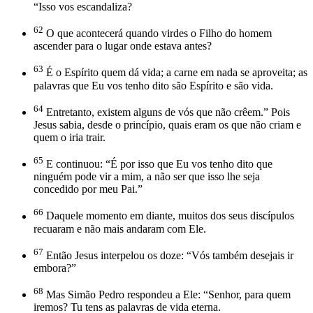
“Isso vos escandaliza?
62
O que acontecerá quando virdes o Filho do homem
ascender para o lugar onde estava antes?
63
É o Espírito quem dá vida; a carne em nada se aproveita; as
palavras que Eu vos tenho dito são Espírito e são vida.
64
Entretanto, existem alguns de vós que não crêem.” Pois
Jesus sabia, desde o princípio, quais eram os que não criam e
quem o iria trair.
65
E continuou: “É por isso que Eu vos tenho dito que
ninguém pode vir a mim, a não ser que isso lhe seja
concedido por meu Pai.”
66
Daquele momento em diante, muitos dos seus discípulos
recuaram e não mais andaram com Ele.
67
Então Jesus interpelou os doze: “Vós também desejais ir
embora?”
68
Mas Simão Pedro respondeu a Ele: “Senhor, para quem
iremos? Tu tens as palavras de vida eterna.