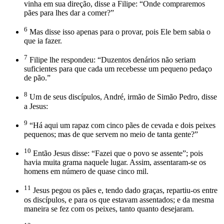
vinha em sua direção, disse a Filipe: “Onde compraremos
pães para lhes dar a comer?”
6
Mas disse isso apenas para o provar, pois Ele bem sabia o
que ia fazer.
7
Filipe lhe respondeu: “Duzentos denários não seriam
suficientes para que cada um recebesse um pequeno pedaço
de pão.”
8
Um de seus discípulos, André, irmão de Simão Pedro, disse
a Jesus:
9
“Há aqui um rapaz com cinco pães de cevada e dois peixes
pequenos; mas de que servem no meio de tanta gente?”
10
Então Jesus disse: “Fazei que o povo se assente”; pois
havia muita grama naquele lugar. Assim, assentaram-se os
homens em número de quase cinco mil.
11
Jesus pegou os pães e, tendo dado graças, repartiu-os entre
os discípulos, e para os que estavam assentados; e da mesma
maneira se fez com os peixes, tanto quanto desejaram.