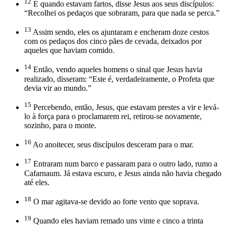
12
E quando estavam fartos, disse Jesus aos seus discípulos:
“Recolhei os pedaços que sobraram, para que nada se perca.”
13
Assim sendo, eles os ajuntaram e encheram doze cestos
com os pedaços dos cinco pães de cevada, deixados por
aqueles que haviam comido.
14
Então, vendo aqueles homens o sinal que Jesus havia
realizado, disseram: “Este é, verdadeiramente, o Profeta que
devia vir ao mundo.”
15
Percebendo, então, Jesus, que estavam prestes a vir e levá-
lo à força para o proclamarem rei, retirou-se novamente,
sozinho, para o monte.
16
Ao anoitecer, seus discípulos desceram para o mar.
17
Entraram num barco e passaram para o outro lado, rumo a
Cafarnaum. Já estava escuro, e Jesus ainda não havia chegado
até eles.
18
O mar agitava-se devido ao forte vento que soprava.
19
Quando eles haviam remado uns vinte e cinco a trinta