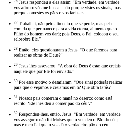
26
Jesus respondeu a eles assim: “Em verdade, em verdade
vos afirmo: vós me buscais não porque vistes os sinais, mas
porque comestes os pães e vos fartastes.
27
Trabalhai, não pelo alimento que se perde, mas pela
comida que permanece para a vida eterna, alimento que o
Filho do homem vos dará; pois Deus, o Pai, colocou o seu
selosobre Ele.”
28
Então, eles questionaram a Jesus: “O que faremos para
realizar as obras de Deus?”
29
Jesus lhes asseverou: “A obra de Deus é esta: que creiais
naquele que por Ele foi enviado.”
30
Por esse motivo o desafiaram: “Que sinal poderás realizar
para que o vejamos e creiamos em ti? Que obra farás?
31
Nossos pais come­ram o maná no deserto; como está
escrito: ‘Ele lhes deu a comer pão do céu’.”
32
Respondeu-lhes, então, Jesus: “Em verdade, em verdade
vos asseguro: não foi Moisés quem vos deu o Pão do céu;
mas é meu Pai quem vos dá o verdadeiro pão do céu.