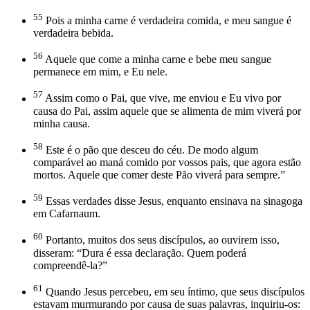
55
Pois a minha carne é verdadeira comida, e meu sangue é
verdadeira bebida.
56
Aquele que come a minha carne e bebe meu sangue
permanece em mim, e Eu nele.
57
Assim como o Pai, que vive, me enviou e Eu vivo por
causa do Pai, assim aquele que se alimenta de mim viverá por
minha causa.
58
Este é o pão que desceu do céu. De modo algum
comparável ao maná comido por vossos pais, que agora estão
mortos. Aquele que comer deste Pão viverá para sempre.”
59
Essas verdades disse Jesus, enquanto ensinava na sinagoga
em Cafarnaum.
60
Portanto, muitos dos seus discípulos, ao ouvirem isso,
disseram: “Dura é essa declaração. Quem poderá
compreendê-la?”
61
Quando Jesus percebeu, em seu íntimo, que seus discípulos
estavam murmurando por causa de suas palavras, inquiriu-os: