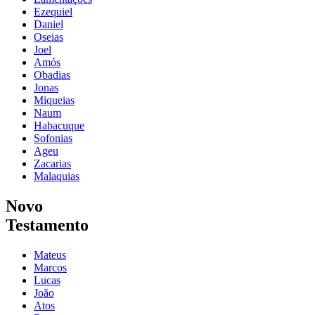
Ezequiel
Daniel
Oseias
Joel
Amós
Obadias
Jonas
Miqueias
Naum
Habacuque
Sofonias
Ageu
Zacarias
Malaquias
Novo
Testamento
Mateus
Marcos
Lucas
João
Atos