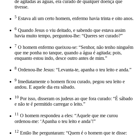
de agitadas as águas, era curado de qualquer doença que
tivesse.
5
Estava ali um certo homem, enfermo havia trinta e oito anos.
6
Quando Jesus o viu deitado, e sabendo que estava assim
havia muito tempo, perguntou-lhe: “Queres ser curado?”
7
O homem enfermo queixou-se: “Senhor, não tenho ninguém
que me ponha no tanque, quando a água é agitada; pois,
enquanto estou indo, desce outro antes de mim.”
8
Ordenou-lhe Jesus: “Levanta-te, apanha o teu leito e anda.”
9
Imediatamente o homem ficou curado, pegou seu leito e
andou. E aquele dia era sábado.
10
Por isso, disseram os judeus ao que fora curado: “É sábado
e não te é permitido carregar o leito.”
11
O homem respondeu a eles: “Aquele que me curou
ordenou-me: ‘Apanha o teu leito e anda’!”
12
Então lhe perguntaram: “Quem é o homem que te disse: