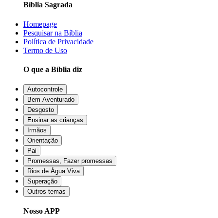
Bíblia Sagrada
Homepage
Pesquisar na Bíblia
Política de Privacidade
Termo de Uso
O que a Bíblia diz
Autocontrole
Bem Aventurado
Desgosto
Ensinar as crianças
Irmãos
Orientação
Pai
Promessas, Fazer promessas
Rios de Água Viva
Superação
Outros temas
Nosso APP