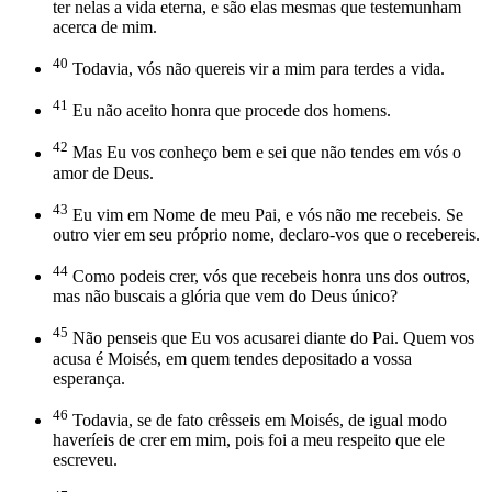
ter nelas a vida eterna, e são elas mesmas que testemunham
acerca de mim.
40
Todavia, vós não quereis vir a mim para terdes a vida.
41
Eu não aceito honra que procede dos homens.
42
Mas Eu vos conheço bem e sei que não tendes em vós o
amor de Deus.
43
Eu vim em Nome de meu Pai, e vós não me recebeis. Se
outro vier em seu próprio nome, declaro-vos que o recebereis.
44
Como podeis crer, vós que recebeis honra uns dos outros,
mas não buscais a glória que vem do Deus único?
45
Não penseis que Eu vos acusarei diante do Pai. Quem vos
acusa é Moisés, em quem tendes depositado a vossa
esperança.
46
Todavia, se de fato crêsseis em Moisés, de igual modo
haveríeis de crer em mim, pois foi a meu respeito que ele
escreveu.