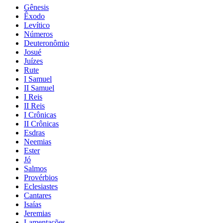
Gênesis
Êxodo
Levítico
Números
Deuteronômio
Josué
Juízes
Rute
I Samuel
II Samuel
I Reis
II Reis
I Crônicas
II Crônicas
Esdras
Neemias
Ester
Jó
Salmos
Provérbios
Eclesiastes
Cantares
Isaías
Jeremias
Lamentações