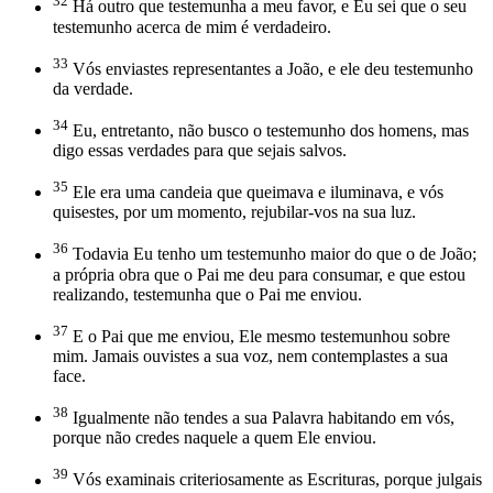
32
Há outro que testemunha a meu favor, e Eu sei que o seu
testemunho acerca de mim é verdadeiro.
33
Vós enviastes representantes a João, e ele deu testemunho
da verdade.
34
Eu, entretanto, não busco o testemunho dos homens, mas
digo essas verdades para que sejais salvos.
35
Ele era uma candeia que queimava e iluminava, e vós
quisestes, por um momento, rejubilar-vos na sua luz.
36
Todavia Eu tenho um testemunho maior do que o de João;
a própria obra que o Pai me deu para consumar, e que estou
realizando, testemunha que o Pai me enviou.
37
E o Pai que me enviou, Ele mesmo testemunhou sobre
mim. Jamais ouvistes a sua voz, nem contemplastes a sua
face.
38
Igualmente não tendes a sua Palavra habitando em vós,
porque não credes naquele a quem Ele enviou.
39
Vós examinais criteriosamente as Escrituras, porque julgais