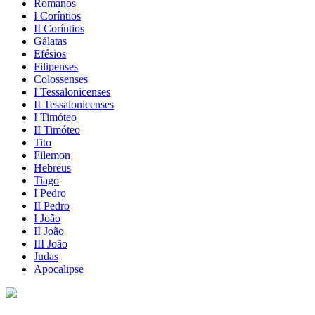
Romanos
I Coríntios
II Coríntios
Gálatas
Efésios
Filipenses
Colossenses
I Tessalonicenses
II Tessalonicenses
I Timóteo
II Timóteo
Tito
Filemon
Hebreus
Tiago
I Pedro
II Pedro
I João
II João
III João
Judas
Apocalipse