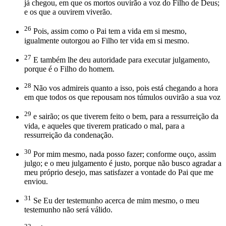
já chegou, em que os mortos ouvirão a voz do Filho de Deus;
e os que a ouvirem viverão.
26
Pois, assim como o Pai tem a vida em si mesmo,
igualmente outorgou ao Filho ter vida em si mesmo.
27
E também lhe deu autoridade para executar julgamento,
porque é o Filho do homem.
28
Não vos admireis quanto a isso, pois está chegando a hora
em que todos os que repousam nos túmulos ouvirão a sua voz
29
e sairão; os que tiverem feito o bem, para a ressurreição da
vida, e aqueles que tiverem praticado o mal, para a
ressurreição da condenação.
30
Por mim mesmo, nada posso fazer; conforme ouço, assim
julgo; e o meu julgamento é justo, porque não busco agradar a
meu próprio desejo, mas satisfazer a vontade do Pai que me
enviou.
31
Se Eu der testemunho acerca de mim mesmo, o meu
testemunho não será válido.