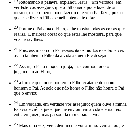
19
Retomando a palavra, explanou Jesus: “Em verdade, em
verdade vos asseguro, que o Filho nada pode fazer de si
mesmo, mas somente pode fazer o que vê o Pai fazer, pois o
que este fizer, o Filho semelhantemente o faz.
20
Porque o Pai ama o Filho, e lhe mostra todas as coisas que
realiza. E maiores obras do que estas lhe mostrará, para que
vos maravilheis.
21
Pois, assim como o Pai ressuscita os mortos e os faz viver,
assim também o Filho dá a vida a quem Ele desejar.
22
Assim, o Pai a ninguém julga, mas confiou todo o
julgamento ao Filho,
23
a fim de que todos honrem o Filho exatamente como
honram o Pai. Aquele que não honra o Filho não honra o Pai
que o enviou.
24
Em verdade, em verdade vos asseguro: quem ouve a minha
Palavra e crê naquele que me enviou tem a vida eterna, não
entra em juízo, mas passou da morte para a vida.
25
Mais uma vez, verdadeiramente vos afirmo: vem a hora, e