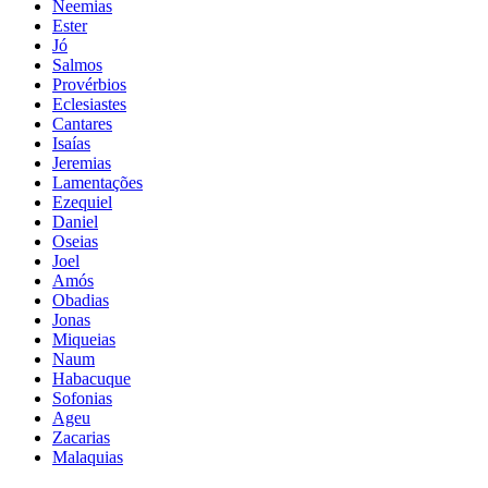
Neemias
Ester
Jó
Salmos
Provérbios
Eclesiastes
Cantares
Isaías
Jeremias
Lamentações
Ezequiel
Daniel
Oseias
Joel
Amós
Obadias
Jonas
Miqueias
Naum
Habacuque
Sofonias
Ageu
Zacarias
Malaquias