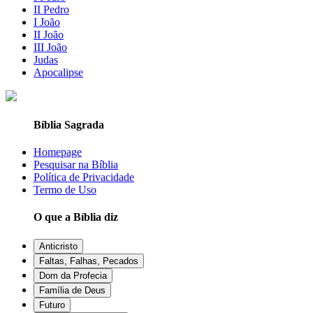
II Pedro
I João
II João
III João
Judas
Apocalipse
Bíblia Sagrada
Homepage
Pesquisar na Bíblia
Política de Privacidade
Termo de Uso
O que a Bíblia diz
Anticristo
Faltas, Falhas, Pecados
Dom da Profecia
Família de Deus
Futuro