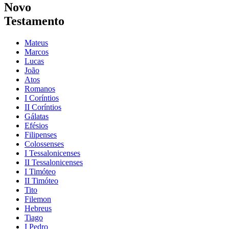
Novo
Testamento
Mateus
Marcos
Lucas
João
Atos
Romanos
I Coríntios
II Coríntios
Gálatas
Efésios
Filipenses
Colossenses
I Tessalonicenses
II Tessalonicenses
I Timóteo
II Timóteo
Tito
Filemon
Hebreus
Tiago
I Pedro