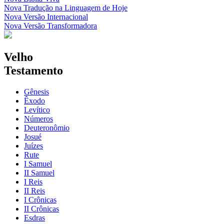
Nova Tradução na Linguagem de Hoje
Nova Versão Internacional
Nova Versão Transformadora
Velho
Testamento
Gênesis
Êxodo
Levítico
Números
Deuteronômio
Josué
Juízes
Rute
I Samuel
II Samuel
I Reis
II Reis
I Crônicas
II Crônicas
Esdras