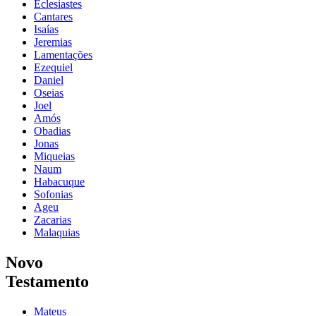
Eclesiastes
Cantares
Isaías
Jeremias
Lamentações
Ezequiel
Daniel
Oseias
Joel
Amós
Obadias
Jonas
Miqueias
Naum
Habacuque
Sofonias
Ageu
Zacarias
Malaquias
Novo
Testamento
Mateus