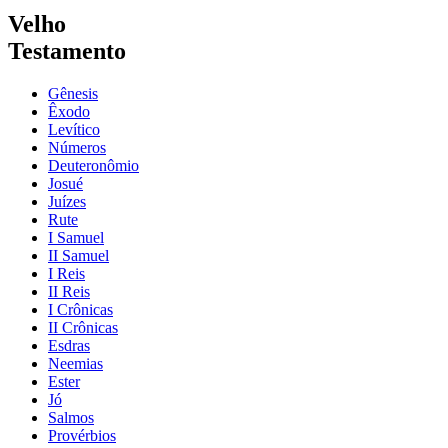
Velho
Testamento
Gênesis
Êxodo
Levítico
Números
Deuteronômio
Josué
Juízes
Rute
I Samuel
II Samuel
I Reis
II Reis
I Crônicas
II Crônicas
Esdras
Neemias
Ester
Jó
Salmos
Provérbios