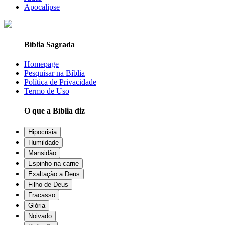
Apocalipse
Bíblia Sagrada
Homepage
Pesquisar na Bíblia
Política de Privacidade
Termo de Uso
O que a Bíblia diz
Hipocrisia
Humildade
Mansidão
Espinho na carne
Exaltação a Deus
Filho de Deus
Fracasso
Glória
Noivado