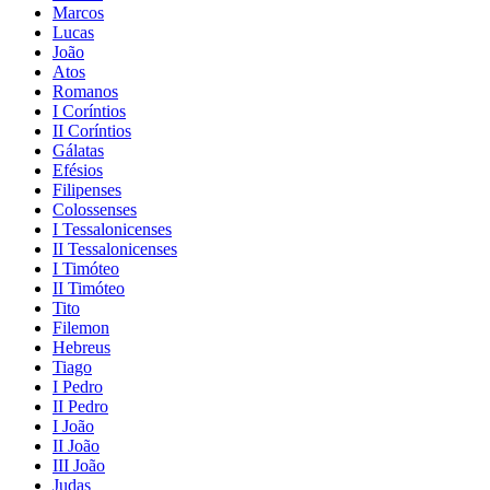
Marcos
Lucas
João
Atos
Romanos
I Coríntios
II Coríntios
Gálatas
Efésios
Filipenses
Colossenses
I Tessalonicenses
II Tessalonicenses
I Timóteo
II Timóteo
Tito
Filemon
Hebreus
Tiago
I Pedro
II Pedro
I João
II João
III João
Judas